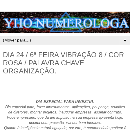
▼
DIA 24 / 6ª FEIRA VIBRAÇÃO 8 / COR
ROSA / PALAVRA CHAVE
ORGANIZAÇÃO.
DIA ESPECIAL PARA INVESTIR.
Dia especial para
,
fa
zer investimentos, aplicações, poupança, reuniões
de diretores, montar projetos, inaugurar empresas, assinar contrato.
Você empresário, que dá um impulso na sua empresa aproveita hoje,
decida com precisão, vai ser bem lucrativo.
Quanto à inteligência estará aguçada, por isto, é recomendado praticar à