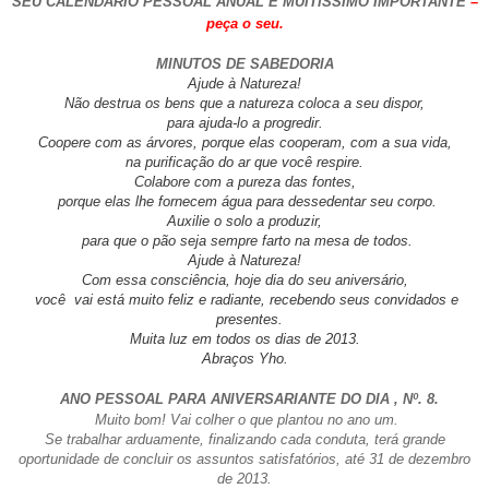
SEU CALENDÁRIO PESSOAL ANUAL É MUITÍSSIMO IMPORTANTE
–
peça o seu.
MINUTOS DE SABEDORIA
Ajude à Natureza!
Não destrua os bens que a natureza coloca a seu dispor,
para ajuda-lo a progredir.
Coopere com as árvores, porque elas cooperam, com a sua vida,
na purificação do ar que você respire.
Colabore com a pureza das fontes,
porque elas lhe fornecem água para dessedentar seu corpo.
Auxilie o solo a produzir,
para que o pão seja sempre farto na mesa de todos.
Ajude à Natureza!
Com essa consciência, hoje dia do seu aniversário,
você
vai está muito feliz e radiante, recebendo seus convidados e
presentes.
Muita luz em todos os dias de 2013.
Abraços Yho.
ANO PESSOAL PARA ANIVERSARIANTE DO DIA
, Nº. 8.
Muito bom! Vai colher o que plantou no ano um.
Se trabalhar arduamente, finalizando cada conduta, terá grande
oportunidade de concluir os assuntos satisfatórios, até 31 de dezembro
de 2013.