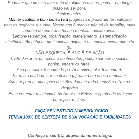
Pode ser que precise abrir mão de algumas coisas, porém, em longo
prazo vai ser bom.
Analise antes.
Manter cautela e bom senso terá
progresso e prazer de ter realizado
bem os negócios e a vida. Nesse ano 8 precisa não só de trabalho, mais
também de esforço e tensão mentais consideráveis.
Lembre-se sempre: organização, planejamento, sistematização,
eficiência são atitudes profissionais dignas e essenciais nesse ano oito
(8).
NÃO ESQUEÇA, É ANO É DE AÇÃO.
Evite deixar as emoções e sentimentos predominar nos negócios,
porém, encare os fatos.
Ano pessoal = 8 acordo Fogo. Ano universal = 6 acordo Ar
Ter muito cuidado, ser cauteloso (a), usar bom senso e meditar,
Sua cor para as principais decisões durante todo o ano 8 e o Rosa e
degrades
Essa cor estar relacionada ao Amor e a Beleza e aprofunda os laços
entre pais e filhos.
FAÇA SEU ESTUDO NUMEROLÓGICO
TENHA 100% DE CERTEZA DE SUA VOCAÇÃO E HABILIDADES
Conheça o seu EU, através da numerologia: