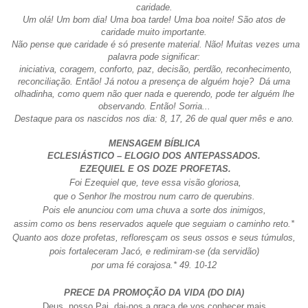
caridade.
Um olá! Um bom dia! Uma boa tarde! Uma boa noite! São atos de
caridade muito importante.
Não pense que caridade é só presente material. Não! Muitas vezes uma
palavra pode significar:
iniciativa, coragem, conforto, paz, decisão, perdão, reconhecimento,
reconciliação. Então! Já notou a presença de alguém hoje? Dá uma
olhadinha, como quem não quer nada e querendo, pode ter alguém lhe
observando. Então! Sorria...
Destaque para os nascidos nos dia: 8, 17, 26 de qual quer mês e ano.
MENSAGEM BÍBLICA
ECLESIÁSTICO – ELOGIO DOS ANTEPASSADOS.
EZEQUIEL E OS DOZE PROFETAS.
Foi Ezequiel que, teve essa visão gloriosa,
que o Senhor lhe mostrou num carro de querubins.
Pois ele anunciou com uma chuva a sorte dos inimigos,
assim como os bens reservados aquele que seguiam o caminho reto.*
Quanto aos doze profetas, refloresçam os seus ossos e seus túmulos,
pois fortaleceram Jacó, e redimiram-se (da servidão)
por uma fé corajosa.*
49. 10-12
PRECE DA PROMOÇÃO DA VIDA (DO DIA)
Deus, nosso Pai, dai-nos a graça de vos conhecer mais