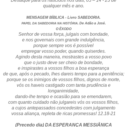
Destaque para os nascidos nos dias; 05 – 14 - 23 de
qualquer mês e ano.
MENSAGEM BÍBLICA - Livro SABEDORIA.
De Adão a José.
PAPEL DA SABEDORIA NA HISTÓRIA.
O ÊXODO
Senhor de vossa força, julgais com bondade,
e nos governais com grande indulgência,
porque sempre vos é possível
empregar vosso poder, quando quiserdes.
Agindo desta maneira, mostrastes a vosso povo
que o justo deve ser cheio de bondade,
e inspirastes a vossos filhos a boa esperança
de que, após o pecado, lhes dareis tempo para a penitência;
porque se os inimigos de vossos filhos, dignos de morte,
vós os haveis castigado com tanta prudência e
longanimidade,
dando-lhe tempo e ocasião para se emendarem,
com quanto cuidado não julgareis vós os vossos filhos,
a cujos antepassados concedestes com julgamento
vossa aliança, repleta de ricas promessas! 12.18-21
(Precedo dia) DA ESPERANÇA MESSIÂNICA