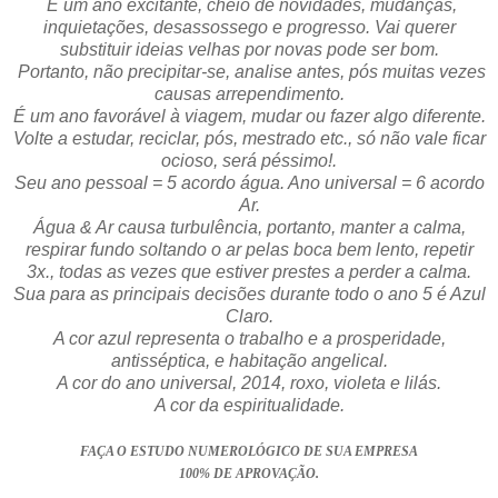
É um ano excitante, cheio de novidades, mudanças,
inquietações, desassossego e progresso. Vai querer
substituir ideias velhas por novas pode ser bom.
Portanto, não precipitar-se, analise antes, pós muitas vezes
causas arrependimento.
É um ano favorável à viagem, mudar ou fazer algo diferente.
Volte a estudar, reciclar, pós, mestrado etc., só não vale ficar
ocioso, será péssimo!.
Seu ano pessoal = 5 acordo água. Ano universal = 6 acordo
Ar.
Água & Ar causa turbulência, portanto, manter a calma,
respirar fundo soltando o ar pelas boca bem lento, repetir
3x., todas as vezes que estiver prestes a perder a calma.
Sua para as principais decisões durante todo o ano 5 é Azul
Claro.
A cor azul representa o trabalho e a prosperidade,
antisséptica, e habitação angelical.
A cor do ano universal, 2014, roxo, violeta e lilás.
A cor da espiritualidade.
FAÇA O ESTUDO NUMEROLÓGICO DE SUA EMPRESA
100% DE APROVAÇÃO.