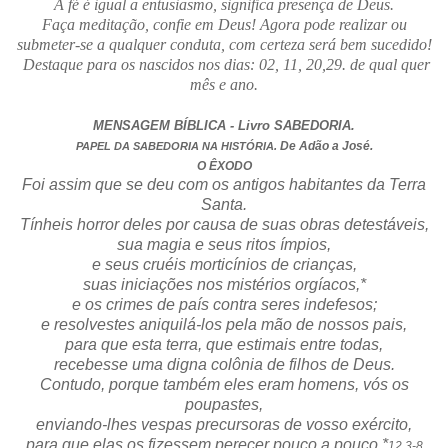
A fé é igual a entusiasmo, significa presença de Deus.
Faça meditação, confie em Deus! Agora pode realizar ou
submeter-se a qualquer conduta, com certeza será bem sucedido!
Destaque para os nascidos nos dias: 02, 11, 20,29. de qual quer
mês e ano.
MENSAGEM BÍBLICA - Livro SABEDORIA.
De Adão a José.
PAPEL DA SABEDORIA NA HISTÓRIA.
O ÊXODO
Foi assim que se deu com os antigos habitantes da Terra
Santa.
Tínheis horror deles por causa de suas obras detestáveis,
sua magia e seus ritos ímpios,
e seus cruéis morticínios de crianças,
suas iniciações nos mistérios orgíacos,*
e os crimes de país contra seres indefesos;
e resolvestes aniquilá-los pela mão de nossos pais,
para que esta terra, que estimais entre todas,
recebesse uma digna colônia de filhos de Deus.
Contudo, porque também eles eram homens, vós os
poupastes,
enviando-lhes vespas precursoras de vosso exército,
para que elas os fizessem perecer pouco a pouco.*
12.3-8