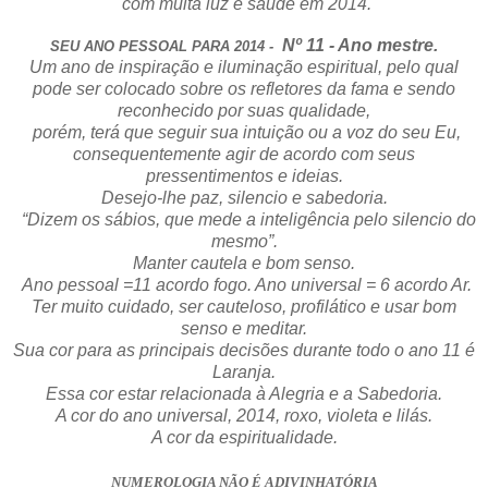
com muita luz e saúde em 2014.
Nº 11 - Ano mestre.
SEU ANO PESSOAL PARA 2014 -
Um ano de inspiração e iluminação espiritual, pelo qual
pode ser colocado sobre os refletores da fama e sendo
reconhecido por suas qualidade,
porém, terá que seguir sua intuição ou a voz do seu Eu,
consequentemente agir de acordo com seus
pressentimentos e ideias.
Desejo-lhe paz, silencio e sabedoria.
“Dizem os sábios, que mede a inteligência pelo silencio do
mesmo”.
Manter cautela e bom senso.
Ano pessoal =11 acordo fogo. Ano universal = 6 acordo Ar.
Ter muito cuidado, ser cauteloso, profilático e usar bom
senso e meditar.
Sua cor para as principais decisões durante todo o ano 11 é
Laranja.
Essa cor estar relacionada à Alegria e a Sabedoria.
A cor do ano universal, 2014, roxo, violeta e lilás.
A cor da espiritualidade.
NUMEROLOGIA NÃO É ADIVINHATÓRIA