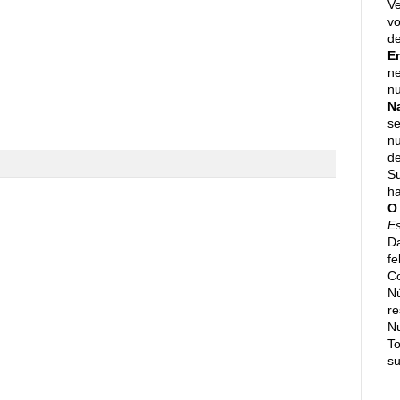
Ve
vo
de
E
ne
nu
N
se
n
de
Su
h
O
E
Da
fe
Co
N
re
N
To
su