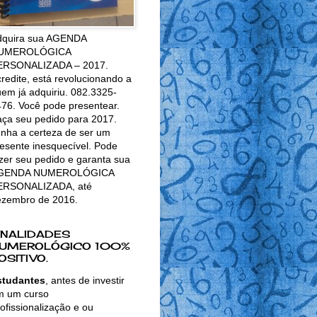
dquira sua AGENDA
UMEROLÓGICA
ERSONALIZADA – 2017.
redite, está revolucionando a
em já adquiriu. 082.3325-
76. Você pode presentear.
ça seu pedido para 2017.
nha a certeza de ser um
esente inesquecível. Pode
zer seu pedido e garanta sua
GENDA NUMEROLÓGICA
ERSONALIZADA, até
ezembro de 2016.
INALIDADES
UMEROLÓGICO 100%
OSITIVO.
studantes
, antes de investir
m um curso
ofissionalização e ou