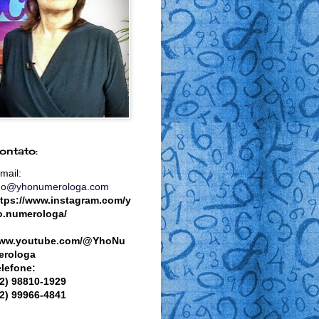
ontato:
mail:
ho@yhonumerologa.com
ttps://www.instagram.com/y
o.numerologa/
ww.youtube.com/@YhoNu
erologa
elefone:
82) 98810-1929
82) 99966-4841