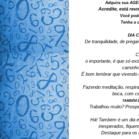
Adquira sua AG
Acredite, está rev
Você pode
Tenha a c
DIA 
De tranquilidade, de prega
C
o importante, é que só ex
caminho
É bom lembrar que vivendo
Fazendo meditação, respira
boca, com ce
TAMBÉM É
Trabalhou muito? Prosper
Há! Também é um dia em
inesperados, fiquem
Destaque para os n