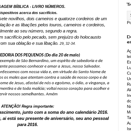
T
AGEM BÍBLICA - LIVRO NÚMEROS.
ispositivos acerca dos sacrifícios.
sete novilhos, dois carneiros e quatorze cordeiros de um
P
ação e as libações pelos touros, carneiros e cordeiros,
almente ao seu número, segundo a regra.
D
 sacrifício pelo pecado, sem prejuízo do holocausto
e
com sua oblação e sua libação.
29, 32-34.
Ag
EDORIA DOS PEQUENOS (Do dia 20 de maio)
le
 exemplo de São Bernardino, um espírito de sabedoria e de
Es
ente possamos conhecer e amar a Jesus, nosso Salvador.
L
confessemos com nossa vida e, em virtude do Santo Nome de
Ca
mos os males que atentam contra a saúde de nosso corpo e de
Un
nome de Jesus, afastai de nós o egoísmo, o ódio, a vingança, a
Ru
 mentira e de toda malícia; voltai nosso coração para acolher e
A
ervir nossos semelhantes. Amém
In
do
Ni
ATENÇÃO! Regra importante:
Ma
ascimento, junto com a soma do ano calendário 2016.
Ta
, ai está seu presente de aniversário, seu ano pessoal
Au
para 2016.
Is