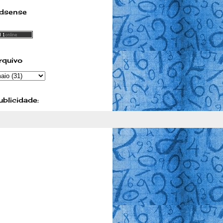
dsense
rquivo
ublicidade: