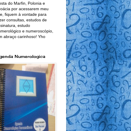
sta do Marfin, Polonia e
roácia por acessarem meu
te, fiquem à vontade para
zer consultas, estudos de
sinatura, estudo
merológico e numeroscópio,
m abraço carinhoso! Yho
genda Numerologica