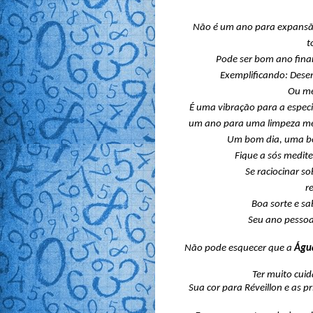
Não é um ano para expansão 
t
Pode ser bom ano financ
Exemplificando: Dese
Ou me
É uma vibração para a especi
um ano para uma limpeza men
Um bom dia, uma bo
Fique a sós medite
Se raciocinar s
r
Boa sorte e sa
Seu ano pessoa
Não pode esquecer que a
Águ
Ter muito cuid
Sua cor para Réveillon e as p