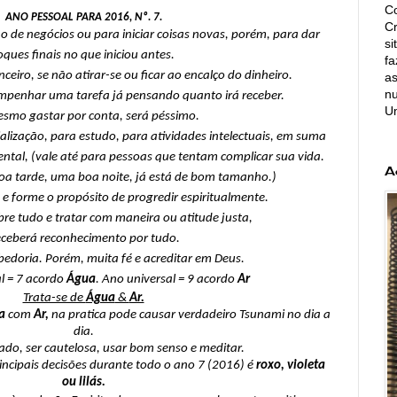
Co
ANO PESSOAL PARA 2016, Nº. 7.
C
de negócios ou para iniciar coisas novas, porém, para dar
si
oques finais no que iniciou antes.
fa
eiro, se não atirar-se ou ficar ao encalço do dinheiro.
as
nu
mpenhar uma tarefa já pensando quanto irá receber.
U
smo gastar por conta, será péssimo.
alização, para estudo, para atividades intelectuais, em suma
tal, (vale até para pessoas que tentam complicar sua vida.
A
a tarde, uma boa noite, já está de bom tamanho.)
 e forme o propósito de progredir espiritualmente.
obre tudo e tratar com maneira ou atitude justa,
eceberá reconhecimento por tudo.
bedoria. Porém, muita fé e acreditar em Deus.
l = 7 acordo
Água
. Ano universal = 9 acordo
Ar
Trata-se de
Água
&
Ar.
a
com
Ar,
na pratica pode causar verdadeiro Tsunami no dia a
dia.
ado, ser cautelosa, usar bom senso e meditar.
rincipais decisões durante todo o ano 7 (2016) é
roxo, violeta
ou lilás.