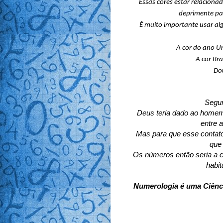
Essas cores estar relaciona
deprimente pa
É muito importante usar alg
A cor do ano U
A cor Br
Dou
Segun
Deus teria dado ao homem 
entre a
Mas para que esse contato
que
Os números então seria a 
habit
Numerologia é uma Ciência