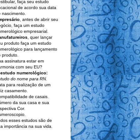
stibular, faça seu estudo
cacional de acordo sua data
 nascimento.
mpresário
, antes de abrir seu
gócio, faça um estudo
merológico empresarial.
anufatureiros
, quer lançar
u produto faça um estudo
umerológico para lançamento
 produto.
a assinatura estar em
armonia com seu EU?
 estudo numerológico:
studo do nome para RN.
ta para realização de um
liz casamento.
mpatibilidade de casais.
úmero da sua casa e sua
spectiva Cor.
umeroscopio.
dos esses estudos são de
a importância na sua vida.