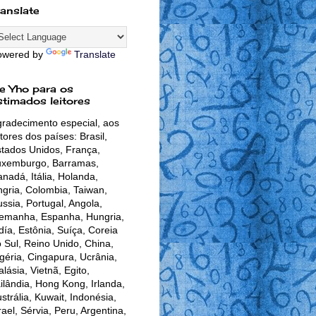
ranslate
owered by
Translate
e Yho para os
stimados leitores
radecimento especial, aos
itores dos países: Brasil,
tados Unidos, França,
uxemburgo, Barramas,
nadá, Itália, Holanda,
gria, Colombia, Taiwan,
ssia, Portugal, Angola,
lemanha, Espanha, Hungria,
día, Estônia, Suíça, Coreia
 Sul, Reino Unido, China,
géria, Cingapura, Ucrânia,
lásia, Vietnã, Egito,
ilândia, Hong Kong, Irlanda,
strália, Kuwait, Indonésia,
rael, Sérvia, Peru, Argentina,