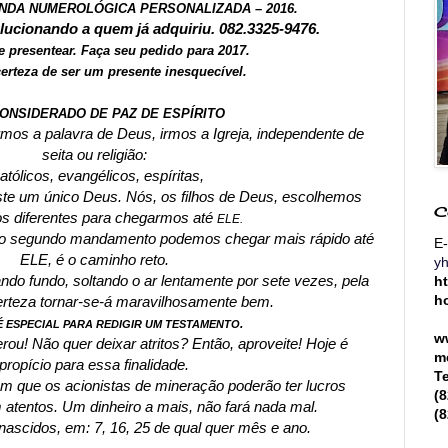
ENDA NUMEROLÓGICA PERSONALIZADA – 2016.
olucionando a quem já adquiriu. 082.3325-9476.
 presentear. Faça seu pedido para 2017.
erteza de ser um presente inesquecível.
CONSIDERADO DE PAZ DE ESPÍRITO
rmos a palavra de Deus, irmos a Igreja, independente de
seita ou religião:
atólicos, evangélicos, espíritas,
iste um único Deus. Nós, os filhos de Deus, escolhemos
C
s diferentes para chegarmos até
ELE.
 o segundo mandamento podemos chegar mais rápido até
E-
ELE, é o caminho reto.
y
h
ndo fundo, soltando o ar lentamente por sete vezes, pela
h
rteza tornar-se-á maravilhosamente bem.
.
 ESPECIAL PARA REDIGIR UM TESTAMENTO
w
ou! Não quer deixar atritos? Então, aproveite! Hoje é
m
propício para essa finalidade.
T
 que os acionistas de mineração poderão ter lucros
(
 atentos. Um dinheiro a mais, não fará nada mal.
(
ascidos, em: 7, 16, 25 de qual quer mês e ano.