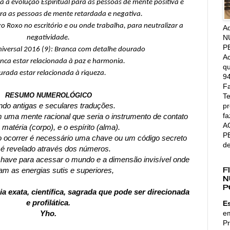
da à evolução Espiritual para as pessoas de mente positiva e
ra as pessoas de mente retardada e negativa.
o Roxo no escritório e ou onde trabalha, para neutralizar a
A
N
negatividade.
P
niversal 2016 (9): Branca com detalhe dourado
Ac
anca estar relacionada à paz e harmonia.
qu
rada estar relacionada à riqueza.
94
Fa
RESUMO NUMEROLÓGICO
Te
pr
do antigas e seculares traduções.
fa
uma mente racional que seria o instrumento de contato
A
 matéria (corpo), e o espírito (alma).
P
 ocorrer é necessário uma chave ou um código secreto
d
 é revelado através dos números.
chave para acessar o mundo e a dimensão invisível onde
F
am as energias sutis e superiores,
N
P
 exata, científica, sagrada que pode ser direcionada
e profilática.
E
e
Yho.
Pr