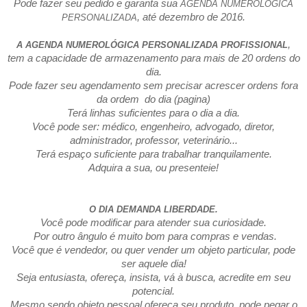
Pode fazer seu pedido e garanta sua
AGENDA NUMEROLÓGICA
, até dezembro de 2016.
PERSONALIZADA
,
A AGENDA NUMEROLÓGICA PERSONALIZADA PROFISSIONAL
de
tem a capacidade
armazenamento para mais de 20 ordens do
dia.
Pode fazer seu agendamento sem precisar acrescer ordens fora
da ordem
do dia (pagina)
Terá linhas suficientes para o dia a dia.
Você pode ser: médico, engenheiro, advogado, diretor,
administrador, professor, veterinário...
Terá espaço suficiente para trabalhar tranquilamente.
Adquira a sua, ou presenteie!
O DIA DEMANDA LIBERDADE.
Você pode modificar para atender sua curiosidade.
Por outro ângulo é muito bom para compras e vendas.
Você que é vendedor, ou quer vender um objeto particular, pode
ser aquele dia!
Seja entusiasta, ofereça, insista, vá à busca, acredite em seu
potencial.
Mesmo sendo objeto pessoal
ofereça seu produto, pode pegar o