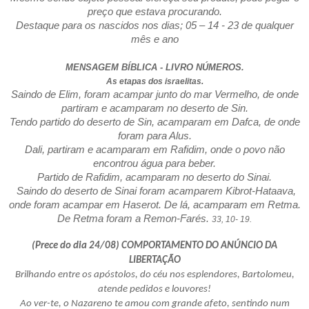
preço que estava procurando.
Destaque para os nascidos nos dias; 05 – 14 - 23 de qualquer
mês e ano
MENSAGEM BÍBLICA - LIVRO NÚMEROS.
As etapas dos israelitas.
Saindo de Elim, foram acampar junto do mar Vermelho, de onde
partiram e acamparam no deserto de Sin.
Tendo partido do deserto de Sin, acamparam em Dafca, de onde
foram para Alus.
Dali, partiram e acamparam em Rafidim, onde o povo não
encontrou água para beber.
Partido de Rafidim, acamparam no deserto do Sinai.
Saindo do deserto de Sinai foram acamparem Kibrot-Hataava,
onde foram acampar em Haserot. De lá, acamparam em Retma.
De Retma foram a Remon-Farés.
33, 10- 19.
(Prece do dia 24/08) COMPORTAMENTO DO ANÚNCIO DA
LIBERTAÇÃO
Brilhando entre os apóstolos, do céu nos esplendores, Bartolomeu,
atende pedidos e louvores!
Ao ver-te, o Nazareno te amou com grande afeto, sentindo num