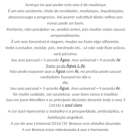
Acresça no que puder este ano é de mudança.
É um ano excitante, cheio de novidades, mudanças, inquietações,
desassossego e progresso. Vai querer substituir ideias velhas por
novas pode ser bom.
Portanto, não precipitar-se, analise antes, pós muitas vezes causas
arrependimento.
É um ano favorável à viagem, mudar ou fazer algo diferente.
Volte a estudar, reciclar, pós, mestrado etc., só não vale ficar ocioso,
será péssimo.
Seu ano pessoal = 5 acordo
Água
. Ano universal = 9 acordo
Ar
Trata-se de
Água
&
Ar.
Não pode esquecer que a
Água
com
Ar,
na pratica pode causar
verdadeiro Tsunami no dia a
dia.
Seu ano pessoal = 5 acordo
Água
. Ano universal = 9 acordo
Ar.
Ter muito cuidado, ser cautelosa, usar bom senso e meditar.
Sua cor para Réveillon e as principais decisões durante todo o ano 5
(2016) é
azul claro
A cor azul representa o trabalho e a prosperidade, antisséptica, e
habitação angelical.
A cor do ano Universal 2016 (9): Branca com detalhe dourado
A cor Branca estar relacionada à paz e harmonia.