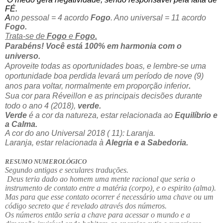
FÉ.
A
no pessoal = 4 acordo
Fogo
. Ano universal = 11 acordo
Fogo.
Trata-se de
Fogo
e
Fogo.
Parabéns! Você está 100% em harmonia com o
universo.
Aproveite todas as oportunidades boas, e lembre-se uma
oportunidade boa perdida levará um período de nove (9)
anos para voltar, normalmente em proporção inferior
.
Sua cor para Réveillon e as principais decisões durante
todo o ano 4 (2018),
verde.
Verde
é a cor da natureza, estar relacionada ao
Equilíbrio e
a Calma.
A cor do ano Universal 2018 ( 11): Laranja.
Laranja, estar relacionada à
Alegria e a Sabedoria.
RESUMO NUMEROLÓGICO
Segundo antigas e seculares traduções.
Deus teria dado ao homem uma mente racional que seria o
instrumento de contato entre a matéria (corpo), e o espirito (alma).
Mas para que esse contato ocorrer é necessário uma chave ou um
código secreto que é revelado através dos números.
Os números então seria a chave para acessar o mundo e a