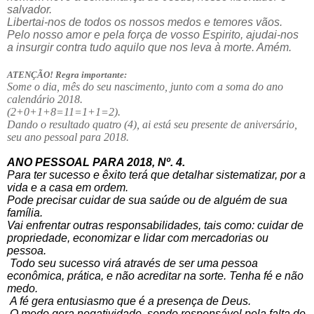
salvador.
Libertai-nos de todos os nossos medos e temores vãos.
Pelo nosso amor e pela força de vosso Espirito, ajudai-nos
a insurgir contra tudo aquilo que nos leva à morte. Amém.
ATENÇÃO! Regra importante:
Some o dia, mês do seu nascimento, junto com a soma do ano
calendário 2018.
(2+0+1+8=11=1+1=2).
Dando o resultado quatro (4), ai está seu presente de aniversário,
seu ano pessoal para 2018.
ANO PESSOAL PARA 2018, Nº. 4.
Para ter sucesso e êxito terá que detalhar sistematizar, por a
vida e a casa em ordem.
Pode precisar cuidar de sua saúde ou de alguém de sua
família.
Vai enfrentar outras responsabilidades, tais como: cuidar de
propriedade, economizar e lidar com mercadorias ou
pessoa.
Todo seu sucesso virá através de ser uma pessoa
econômica, prática, e não acreditar na sorte. Tenha fé e não
medo.
A fé gera entusiasmo que é a presença de Deus.
O medo gera negatividade, sendo responsável pela falta de