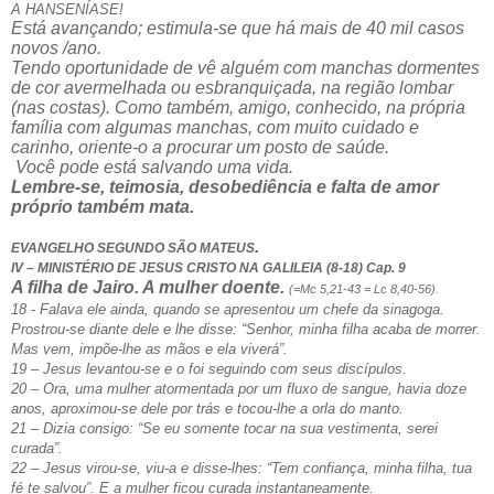
A HANSENÍASE!
Está avançando; estimula-se que há mais de 40 mil casos
novos /ano.
Tendo oportunidade de vê alguém com manchas dormentes
de cor avermelhada ou esbranquiçada, na região lombar
(nas costas). Como também, amigo, conhecido, na própria
família com algumas manchas, com muito cuidado e
carinho, oriente-o a procurar um posto de saúde.
Você pode está salvando uma vida.
Lembre-se, teimosia, desobediência e falta de amor
próprio também mata.
.
EVANGELHO SEGUNDO SÃO MATEUS
IV – MINISTÉRIO DE JESUS CRISTO NA GALILEIA (8-18) Cap. 9
A filha de Jairo. A mulher doente.
(=Mc 5,21-43 = Lc 8,40-56).
18 - Falava ele ainda, quando se apresentou um chefe da sinagoga.
Prostrou-se diante dele e lhe disse: “Senhor, minha filha acaba de morrer.
Mas vem, impõe-lhe as mãos e ela viverá”.
19 – Jesus levantou-se e o foi seguindo com seus discípulos.
20 – Ora, uma mulher atormentada por um fluxo de sangue, havia doze
anos, aproximou-se dele por trás e tocou-lhe a orla do manto.
21 – Dizia consigo: “Se eu somente tocar na sua vestimenta, serei
curada”.
22 – Jesus virou-se, viu-a e disse-lhes: “Tem confiança, minha filha, tua
fé te salvou”. E a mulher ficou curada instantaneamente.