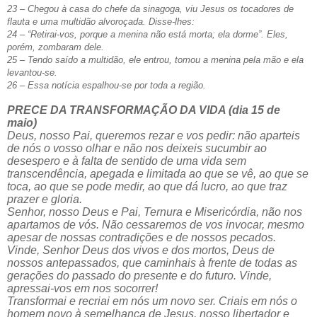
23 – Chegou à casa do chefe da sinagoga, viu Jesus os tocadores de
flauta e uma multidão alvoroçada. Disse-lhes:
24 – “Retirai-vos, porque a menina não está morta; ela dorme”. Eles,
porém, zombaram dele.
25 – Tendo saído a multidão, ele entrou, tomou a menina pela mão e ela
levantou-se.
26 – Essa notícia espalhou-se por toda a região.
PRECE DA TRANSFORMAÇÃO DA VIDA (dia 15 de
maio)
Deus, nosso Pai, queremos rezar e vos pedir: não aparteis
de nós o vosso olhar e não nos deixeis sucumbir ao
desespero e à falta de sentido de uma vida sem
transcendência, apegada e limitada ao que se vê, ao que se
toca, ao que se pode medir, ao que dá lucro, ao que traz
prazer e gloria.
Senhor, nosso Deus e Pai, Ternura e Misericórdia, não nos
apartamos de vós. Não cessaremos de vos invocar, mesmo
apesar de nossas contradições e de nossos pecados.
Vinde, Senhor Deus dos vivos e dos mortos, Deus de
nossos antepassados, que caminhais à frente de todas as
gerações do passado do presente e do futuro. Vinde,
apressai-vos em nos socorrer!
Transformai e recriai em nós um novo ser. Criais em nós o
homem novo à semelhança de Jesus, nosso libertador e