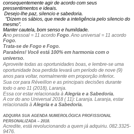
consequentemente agir de acordo com seus
pressentimentos e ideais.
Desejo-lhe paz, silencio e sabedoria.
“Dizem os sábios, que mede a inteligência pelo silencio do
mesmo”.
Manter cautela, bom senso e humildade.
A
no pessoal = 11 acordo
Fogo
. Ano universal = 11 acordo
Fogo.
Trata-se de Fogo e Fogo.
Parabéns! Você está 100% em harmonia com o
universo.
Aproveite todas as oportunidades boas, e lembre-se uma
oportunidade boa perdida levará um período de nove (9)
anos para voltar, normalmente em proporção inferior
.
Sua cor para Réveillon e as principais decisões durante
todo o ano 11 (2018), Laranja.
Essa cor estar relacionada à
Alegria e a Sabedoria.
A cor do ano Universal 2018 ( 11): Laranja. Laranja, estar
relacionada à
Alegria e a Sabedoria.
ADQUIRA SUA AGENDA NUMEROLÓGICA PROFISSIONAL
PERSONALIZADA – 2018.
Acredite, está revolucionando a quem já adquiriu. 082.3325-
9476.