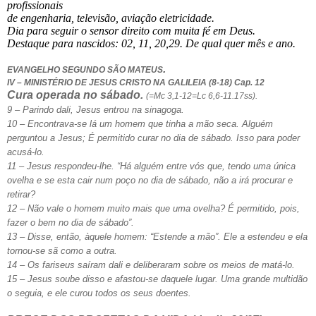
profissionais
de engenharia, televisão, aviação eletricidade.
Dia para seguir o sensor direito com muita fé em Deus.
Destaque para nascidos: 02, 11, 20,29. De qual quer mês e ano.
.
EVANGELHO SEGUNDO SÃO MATEUS
IV – MINISTÉRIO DE JESUS CRISTO NA GALILEIA (8-18) Cap. 12
Cura operada no sábado.
(=Mc 3,1-12=Lc 6,6-11.17ss).
9 – Parindo dali, Jesus entrou na sinagoga.
10 – Encontrava-se lá um homem que tinha a mão seca. Alguém
perguntou a Jesus; É permitido curar no dia de sábado. Isso para poder
acusá-lo.
11 – Jesus respondeu-lhe. “Há alguém entre vós que, tendo uma única
ovelha e se esta cair num poço no dia de sábado, não a irá procurar e
retirar?
12 – Não vale o homem muito mais que uma ovelha? É permitido, pois,
fazer o bem no dia de sábado”.
13 – Disse, então, àquele homem: “Estende a mão”. Ele a estendeu e ela
tornou-se sã como a outra.
14 – Os fariseus saíram dali e deliberaram sobre os meios de matá-lo.
15 – Jesus soube disso e afastou-se daquele lugar. Uma grande multidão
o seguia, e ele curou todos os seus doentes.