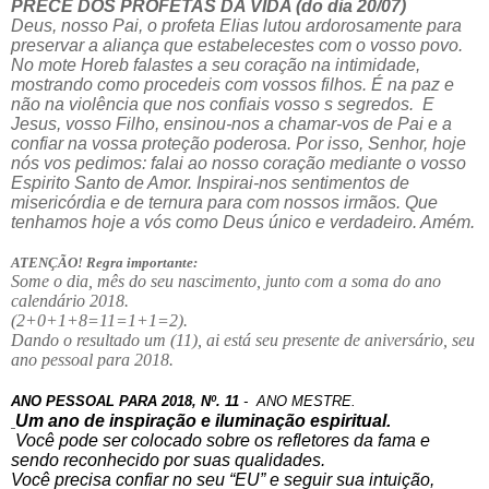
PRECE DOS PROFETAS DA VIDA (do dia 20/07)
Deus, nosso Pai, o profeta Elias lutou ardorosamente para
preservar a aliança que estabelecestes com o vosso povo.
No mote Horeb falastes a seu coração na intimidade,
mostrando como procedeis com vossos filhos. É na paz e
não na violência que nos confiais vosso s segredos.
E
Jesus, vosso Filho, ensinou-nos a chamar-vos de Pai e a
confiar na vossa proteção poderosa. Por isso, Senhor, hoje
nós vos pedimos: falai ao nosso coração mediante o vosso
Espirito Santo de Amor. Inspirai-nos sentimentos de
misericórdia e de ternura para com nossos irmãos. Que
tenhamos hoje a vós como Deus único e verdadeiro. Amém.
ATENÇÃO! Regra importante:
Some o dia, mês do seu nascimento, junto com a soma do ano
calendário 2018.
(2+0+1+8=11=1+1=2).
Dando o resultado um (11), ai está seu presente de aniversário, seu
ano pessoal para 2018.
ANO PESSOAL PARA 2018, Nº. 11
-
ANO MESTRE.
Um ano de inspiração e iluminação espiritual.
Você pode ser colocado sobre os refletores da fama e
sendo reconhecido por suas qualidades.
Você precisa confiar no seu “EU” e seguir sua intuição,