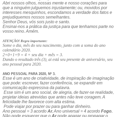
Abri nossos olhos, nossas mente e nosso corações para
que a ninguém julguemos injustamente; ou, movidos por
interesses mesquinhos, escondamos a verdade dos fatos e
prejudiquemos nossos semelhantes.
Senhor Deus, vós sois justo e santo.
Ensinai-nos a prática da justiça para que tenhamos parte no
vosso reino. Amém.
ATENÇÃO! Regra importante:
Some o dia, mês do seu nascimento, junto com a soma do ano
calendário 2020.
2+0+1+9 = 4 + seu dia + mês = 3.
Dando o resultado três (3), ai está seu presente de aniversário, seu
ano pessoal para 2020.
ANO PESSOAL PARA 2020, Nº 3.
Esse é um ano de criatividade, de inspiração de imaginação
que pode: escrever, fazer conferência, se expandir em
comunicação expressiva da palavra.
Esse sim é um ano social, de alegria, de fazer-se realidade,
projetar ideias atrevidas que antes não teve coragem. A
felicidade lhe favorece com alta estima.
Pode viajar por prazer ou para ganhar dinheiro.
Ano pessoal = 3 acordo
Ar.
Ano universal = 4 acordo
Fogo.
Não pode esquecer que o
Ar
pode apagar ou propagar o