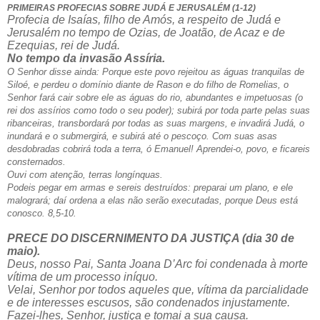
PRIMEIRAS PROFECIAS SOBRE JUDÁ E JERUSALÉM (1-12)
Profecia de Isaías, filho de Amós, a respeito de Judá e
Jerusalém no tempo de Ozias, de Joatão, de Acaz e de
Ezequias, rei de Judá.
No tempo da invasão Assíria.
O Senhor disse ainda: Porque este povo rejeitou as águas tranquilas de
Siloé, e perdeu o domínio diante de Rason e do filho de Romelias, o
Senhor fará cair sobre ele as águas do rio, abundantes e impetuosas (o
rei dos assírios como todo o seu poder); subirá por toda parte pelas suas
ribanceiras, transbordará por todas as suas margens, e invadirá Judá, o
inundará e o submergirá, e subirá até o pescoço. Com suas asas
desdobradas cobrirá toda a terra, ó Emanuel! Aprendei-o, povo, e ficareis
consternados.
Ouvi com atenção, terras longínquas.
Podeis pegar em armas e sereis destruídos: preparai um plano, e ele
malogrará; daí ordena a elas não serão executadas, porque Deus está
conosco. 8,5-10.
PRECE DO DISCERNIMENTO DA JUSTIÇA (dia 30 de
maio).
Deus, nosso Pai, Santa Joana D’Arc foi condenada à morte
vítima de um processo iníquo.
Velai, Senhor por todos aqueles que, vítima da parcialidade
e de interesses escusos, são condenados injustamente.
Fazei-lhes, Senhor, justiça e tomai a sua causa.