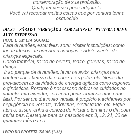
comemoração de sua profissão.
Qualquer pessoa pode adquiri-la.
Você vai recordar muitas coisas que por ventura tenha
esquecido
DIA 30 –
SÁBADO - VIBRAÇÃO 3 - COR AMARELA - PALAVRA CHAVE
AUTO EXPRESSÃO
HOJE É UM DIA SOCIAL;
Para diversões, estar feliz, sorrir, visitar instituições; como
lar de idosos, de amparo a crianças e adolescente, de
crianças especiais.
Como também; salão de beleza, teatro, galerias, salão de
dança.
Ir ao parque de diversões, levar os avós, crianças para
contemplar a beleza da natureza, os patos etc. Neste dia
prevalecem as atividades de energia agitada como esportes
e ginásticas. Portanto é necessário dobrar os cuidados no
volante, não exceder, seu carro pode tornar-se uma arma
fatal. Por ser um dia muito versátil é propício a acidentes por
negligência no volante, máquinas, eletricidade, etc. Fique
atento, assim tenha a certeza de iniciar e terminar o dia com
muita paz. Destaque para os nascidos em: 3, 12, 21, 30 de
qualquer mês e ano.
(1-39)
LIVRO DO PROFETA ISAÍAS