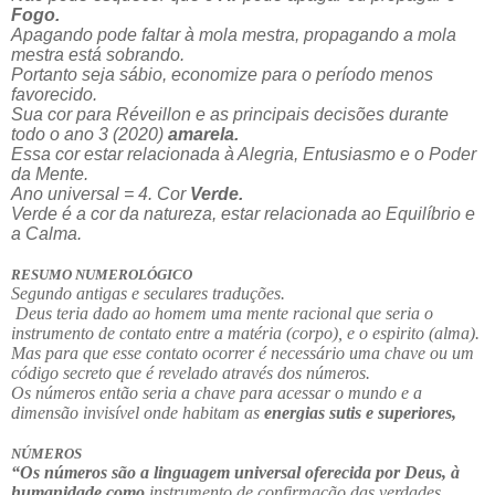
Fogo.
Apagando pode faltar à mola mestra, propagando a mola
mestra está sobrando.
Portanto seja sábio, economize para o período menos
favorecido.
Sua cor para Réveillon e as principais decisões durante
todo o ano 3 (2020)
amarela.
Essa cor estar relacionada à Alegria, Entusiasmo e o Poder
da Mente.
Ano universal = 4. Cor
Verde.
Verde é a cor da natureza, estar relacionada ao Equilíbrio e
a Calma.
RESUMO NUMEROLÓGICO
Segundo antigas e seculares traduções.
Deus teria dado ao homem uma mente racional que seria o
instrumento de contato entre a matéria (corpo), e o espirito (alma).
Mas para que esse contato ocorrer é necessário uma chave ou um
código secreto que é revelado através dos números.
Os números então seria a chave para acessar o mundo e a
dimensão invisível onde habitam as
energias sutis e superiores,
NÚMEROS
“Os números são a linguagem universal oferecida por Deus, à
humanidade como
instrumento de confirmação das verdades