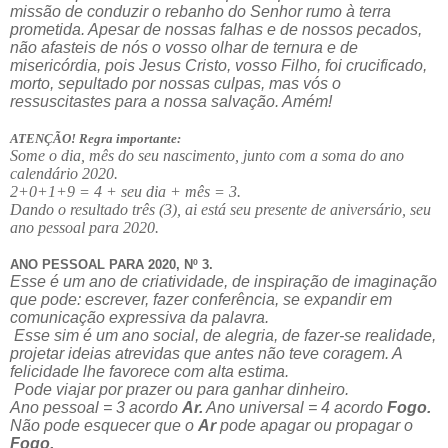
missão de conduzir o rebanho do Senhor rumo à terra
prometida. Apesar de nossas falhas e de nossos pecados,
não afasteis de nós o vosso olhar de ternura e de
misericórdia, pois Jesus Cristo, vosso Filho, foi crucificado,
morto, sepultado por nossas culpas, mas vós o
ressuscitastes para a nossa salvação. Amém!
ATENÇÃO! Regra importante:
Some o dia, mês do seu nascimento, junto com a soma do ano
calendário 2020.
2+0+1+9 = 4 + seu dia + mês = 3.
Dando o resultado três (3), ai está seu presente de aniversário, seu
ano pessoal para 2020.
ANO PESSOAL PARA 2020, Nº 3.
Esse é um ano de criatividade, de inspiração de imaginação
que pode: escrever, fazer conferência, se expandir em
comunicação expressiva da palavra.
Esse sim é um ano social, de alegria, de fazer-se realidade,
projetar ideias atrevidas que antes não teve coragem. A
felicidade lhe favorece com alta estima.
Pode viajar por prazer ou para ganhar dinheiro.
Ano pessoal = 3 acordo
Ar.
Ano universal = 4 acordo
Fogo.
Não pode esquecer que o
Ar
pode apagar ou propagar o
Fogo.