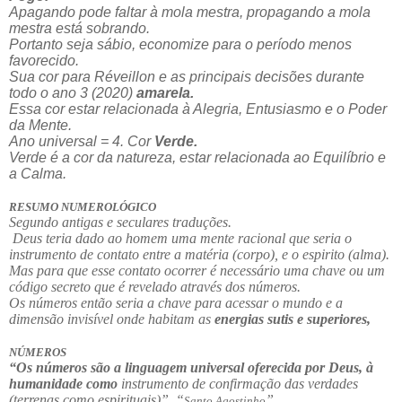
Apagando pode faltar à mola mestra, propagando a mola
mestra está sobrando.
Portanto seja sábio, economize para o período menos
favorecido.
Sua cor para Réveillon e as principais decisões durante
todo o ano 3 (2020)
amarela.
Essa cor estar relacionada à Alegria, Entusiasmo e o Poder
da Mente.
Ano universal = 4. Cor
Verde.
Verde é a cor da natureza, estar relacionada ao Equilíbrio e
a Calma.
RESUMO NUMEROLÓGICO
Segundo antigas e seculares traduções.
Deus teria dado ao homem uma mente racional que seria o
instrumento de contato entre a matéria (corpo), e o espirito (alma).
Mas para que esse contato ocorrer é necessário uma chave ou um
código secreto que é revelado através dos números.
Os números então seria a chave para acessar o mundo e a
dimensão invisível onde habitam as
energias sutis e superiores,
NÚMEROS
“Os números são a linguagem universal oferecida por Deus, à
humanidade como
instrumento de confirmação das verdades
(terrenas como espirituais)”. “
”
Santo Agostinho