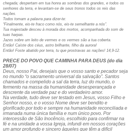
chegada; despertam em tua honra as sombras dos grandes, e todos os
senhores da terra, e levantam-se de seus tronos todos os reis das
nações.
Todos tomam a palavra para dizer-te:
“Finalmente, eis-te fraco como nós, eis-te semelhante a nós”.
Tua majestade desceu à morada dos mortos, acompanhada do som de
tuas harpas.
Jazes sobre um leito de vermes e os vermes são a tua coberta.
Então! Caíste dos céus, astro brilhante, filho da aurora!
Então! Foste abatido por terra, tu que prostravas as nações! 14,9-12.
PRECE DO POVO QUE CAMINHA PARA DEUS (do dia
28/07)
Deus, nosso Pai, desejais que o vosso santo e pecador seja
no mundo “o sacramento universal da salvação”. Santos
chamados e compelido a sal da terra, luz do mundo, o
fermento na massa da humanidade desesperançada e
descrente da verdade paz e do verdadeiro amor.
Na verdade, tudo deve ser testado em Jesus, vosso Filho e
Senhor nosso, e o vosso Nome deve ser bendito e
glorificado por todo e sempre na humanidade reconciliada e
irmanada numa única família e num único povo. Por
intercessão de São Inocêncio, escolhido para confirmar na
fé e na unidade a vossa Igreja, infundi em nossos corações
um amor profundo e sincero àqueles que têm a difícil