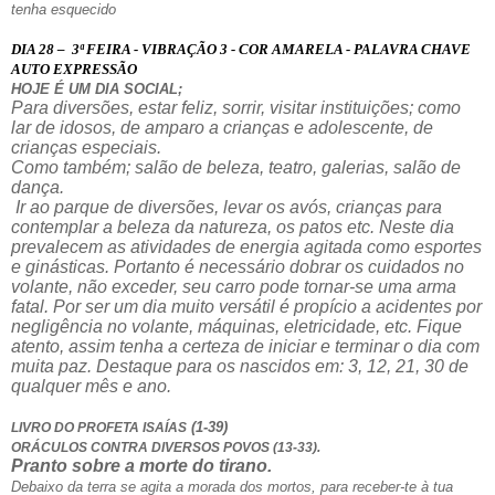
tenha esquecido
DIA 28 –
3ª FEIRA - VIBRAÇÃO 3 - COR AMARELA - PALAVRA CHAVE
AUTO EXPRESSÃO
HOJE É UM DIA SOCIAL;
Para diversões, estar feliz, sorrir, visitar instituições; como
lar de idosos, de amparo a crianças e adolescente, de
crianças especiais.
Como também; salão de beleza, teatro, galerias, salão de
dança.
Ir ao parque de diversões, levar os avós, crianças para
contemplar a beleza da natureza, os patos etc. Neste dia
prevalecem as atividades de energia agitada como esportes
e ginásticas. Portanto é necessário dobrar os cuidados no
volante, não exceder, seu carro pode tornar-se uma arma
fatal. Por ser um dia muito versátil é propício a acidentes por
negligência no volante, máquinas, eletricidade, etc. Fique
atento, assim tenha a certeza de iniciar e terminar o dia com
muita paz. Destaque para os nascidos em: 3, 12, 21, 30 de
qualquer mês e ano.
(1-39)
LIVRO DO PROFETA ISAÍAS
ORÁCULOS CONTRA DIVERSOS POVOS (13-33).
Pranto sobre a morte do tirano.
Debaixo da terra se agita a morada dos mortos, para receber-te à tua