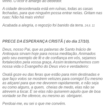
vinho. O licor é amargo ao bebedor.
A cidade desordenada está em ruínas, todas as casas
fechadas, para que ninguém possa entrar nelas. Gritam nas
ruas: Não há mais vinho!
Acabada a alegria, o regozijo foi banido da terra.
24,6. 11
PRECE DA ESPERANÇA CRISTÃ ( do dia 17/10).
Deus, nosso Pai, que as palavras de Santo Inácio de
Antioquia sirvam hoje para nossa meditação. Animados
pelo seu exemplo de fé e de confiança em vós, sejamos
fortalecidos pela vossa graça. Assim testemunhemos com
nossa vida o Evangelho do Deus vivo e verdadeiro:
Oxalá goze eu das feras que estão para mim destinadas e
que faço votos se mostrem velozes para comigo! Eu mesmo
as atiçarei para que me devorem rapidamente, e não seja
eu como alguns, a quem,
cheias de medo, elas não se
atrevem a tocar. E se elas não quiserem aquilo que de boa
vontade se lhe oferece, eu mesmo as
obrigarei.
Perdoai-me, eu sei o que me convém.