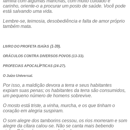
família com algumas manchas, com muito cuidado e
carinho, oriente-o a procurar um posto de saúde. Você pode
está salvando uma vida.
Lembre-se, teimosia, desobediência e falta de amor próprio
também mata.
(1-39).
LIVRO DO PROFETA ISAÍAS
ORÁCULOS CONTRA DIVERSOS POVOS (13-33).
PROFECIAS APOCALÍPTICAS (24-27).
O Juízo Universal.
Por isso, a maldição devora a terra e seus habitantes
expiam suas penas; os habitantes da terra são consumidos,
um pequeno número de homens sobrevive.
O mosto está triste, a vinha, murcha, e os que tinham o
coração em alegria suspiram.
O som alegre dos tamborins cessou, os rios morreram e som
alegre da cítara calou-se. Não se canta mais bebendo