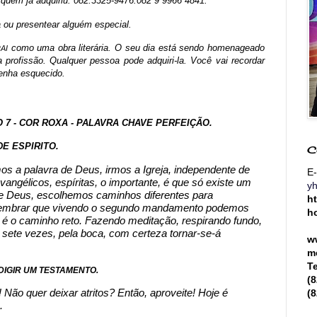
 quem já adquiriu. 082.3325-9476.082 9 9966 4841.
 ou presentear alguém especial.
como uma obra literária. O seu dia está sendo homenageado
AI
profissão. Qualquer pessoa pode adquiri-la. Você vai recordar
tenha esquecido.
O 7 - COR ROXA - PALAVRA CHAVE PERFEIÇÃO.
E ESPIRITO.
C
mos a palavra de Deus, irmos a Igreja, independente de
E-
 evangélicos, espíritas, o importante, é que só existe um
y
de Deus, escolhemos caminhos diferentes para
h
embrar que vivendo o segundo mandamento podemos
h
 é o caminho reto. Fazendo meditação, respirando fundo,
 sete vezes, pela boca, com certeza tornar-se-á
w
m
T
DIGIR UM TESTAMENTO.
(
Não quer deixar atritos? Então, aproveite! Hoje é
(
.