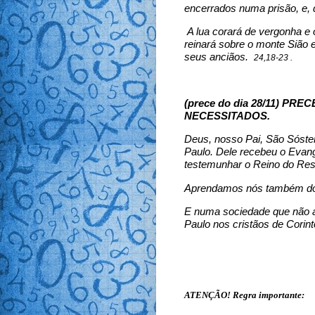
encerrados numa prisão, e, 
A lua corará de vergonha e 
reinará sobre o monte Sião 
seus anciãos.
24,18-23 .
(prece do dia 28/11) P
NECESSITADOS.
Deus, nosso Pai, São Sóste
Paulo. Dele recebeu o Evange
testemunhar o Reino do Res
Aprendamos nós também do
E numa sociedade que não ap
Paulo nos cristãos de Corint
ATENÇÃO! Regra importante: