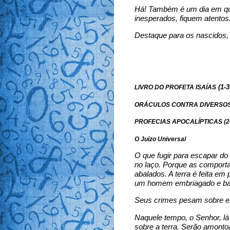
Há! Também é um dia em que
inesperados, fiquem atentos
Destaque para os nascidos, 
(1-3
LIVRO DO PROFETA ISAÍAS
ORÁCULOS CONTRA DIVERSOS 
PROFECIAS APOCALÍPTICAS (24
O Juízo Universal
O que fugir para escapar do t
no laço. Porque as comporta
abalados. A terra é feita e
um homem embriagado e ba
Seus crimes pesam sobre ela
Naquele tempo, o Senhor, lá 
sobre a terra. Serão amont