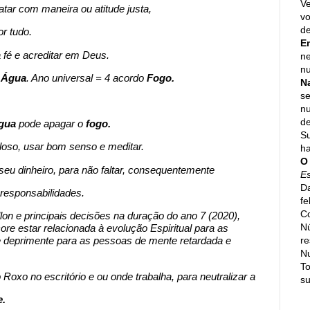
Ve
ratar com maneira ou atitude justa,
vo
de
r tudo.
E
 fé e acreditar em Deus.
ne
nu
o
Água
. Ano universal = 4 acordo
Fogo.
N
se
n
de
gua
pode apagar o
fogo.
Su
eloso, usar bom senso e meditar.
h
O
 seu dinheiro, para não faltar, consequentemente
E
Da
responsabilidades.
fe
Co
lon e principais decisões na duração do ano 7 (2020),
N
ore estar relacionada à evolução Espiritual para as
re
e deprimente para as pessoas de mente retardada e
N
To
 Roxo no escritório e ou onde trabalha, para neutralizar a
su
e.