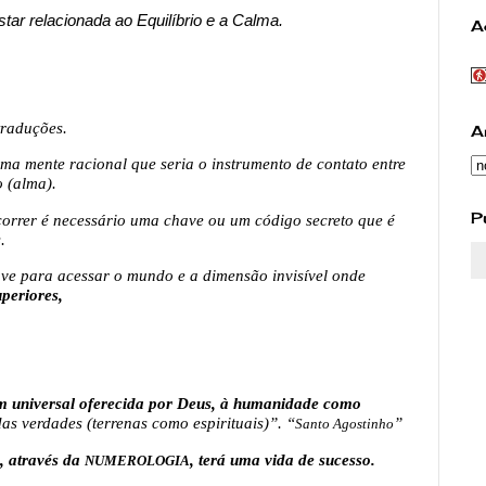
star relacionada ao Equilíbrio e a Calma.
A
traduções.
A
a mente racional que seria o instrumento de contato entre
o (alma).
P
orrer é necessário uma chave ou um código secreto que é
.
ve para acessar o mundo e a dimensão invisível onde
uperiores,
m universal oferecida por Deus, à humanidade como
as verdades (terrenas como espirituais)”. “
”
Santo Agostinho
, através da
, terá uma vida de sucesso.
NUMEROLOGIA