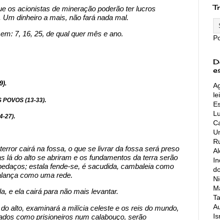
T
 os acionistas de mineração poderão ter lucros
. Um dinheiro a mais, não fará nada mal.
em: 7, 16, 25, de qual quer mês e ano.
P
D
e
9).
Ag
le
POVOS (13-33).
Es
L
-27).
Ca
Un
Ru
error cairá na fossa, o que se livrar da fossa será preso
A
s lá do alto se abriram e os fundamentos da terra serão
In
m pedaços; estala fende-se, é sacudida, cambaleia como
do
lança como uma rede.
Ni
Ma
, e ela cairá para não mais levantar.
Ta
Au
do alto, examinará a milícia celeste e os reis do mundo,
Is
oados como prisioneiros num calabouço, serão