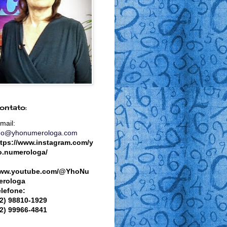
ontato:
mail:
ho@yhonumerologa.com
ttps://www.instagram.com/y
o.numerologa/
ww.youtube.com/@YhoNu
erologa
elefone:
82) 98810-1929
82) 99966-4841