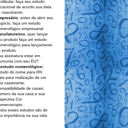
stibular, faça seu estudo
cacional de acordo sua data
 nascimento.
mpresário
, antes de abrir seu
gócio, faça um estudo
merológico empresarial.
anufatureiros
, quer lançar
u produto faça um estudo
umerológico para lançamento
 produto.
a assinatura estar em
armonia com seu EU?
 estudo numerológico:
studo do nome para RN.
ta para realização de um
liz casamento.
mpatibilidade de casais.
úmero da sua casa e sua
spectiva Cor.
umeroscopio.
dos esses estudos são de
a importância na sua vida.