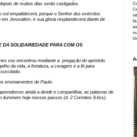
Co
depois de muitos dias serão castigados.
C
o sol empalidecerá, porque o Senhor dos exércitos
si
e em Jerusalém, e sua gloria resplandecerá diante de
fa
as
nu
U
RECE DA SOLIDARIEDADE PARA COM OS
A
nes vos encontrou mediante a
pregação do apóstolo
lho da vida, a fortaleza, a coragem e a fé para
suscitado.
s ensinamentos de Paulo.
rendemos ainda a dividir e compartilhar, as palavras de
o iluminem hoje nossos passos (d. 2 Coríntios 9,6ss).