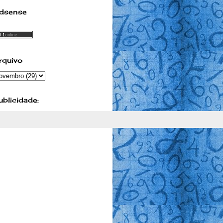
dsense
rquivo
ublicidade: