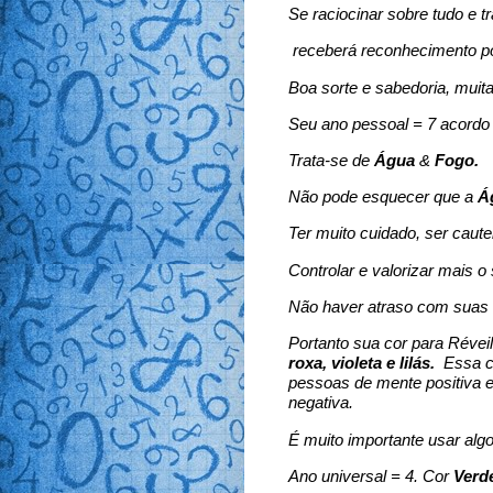
Se raciocinar sobre tudo e t
receberá reconhecimento po
Boa sorte e sabedoria, muita
Seu ano pessoal = 7 acord
Trata-se de
Água
&
Fogo.
Não pode esquecer que a
Á
Ter muito cuidado, ser caut
Controlar e valorizar mais o
Não haver atraso com suas 
Portanto sua cor para Réveil
roxa, violeta e lilás.
Essa c
pessoas de mente positiva 
negativa.
É muito importante usar algo
Ano universal = 4. Cor
Verd