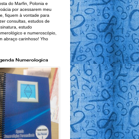
sta do Marfin, Polonia e
roácia por acessarem meu
te, fiquem à vontade para
zer consultas, estudos de
sinatura, estudo
merológico e numeroscópio,
m abraço carinhoso! Yho
genda Numerologica