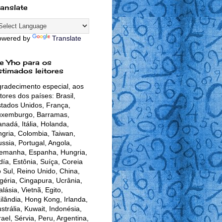
ranslate
owered by
Translate
e Yho para os
stimados leitores
radecimento especial, aos
itores dos países: Brasil,
tados Unidos, França,
uxemburgo, Barramas,
nadá, Itália, Holanda,
gria, Colombia, Taiwan,
ssia, Portugal, Angola,
lemanha, Espanha, Hungria,
día, Estônia, Suíça, Coreia
 Sul, Reino Unido, China,
géria, Cingapura, Ucrânia,
lásia, Vietnã, Egito,
ilândia, Hong Kong, Irlanda,
strália, Kuwait, Indonésia,
rael, Sérvia, Peru, Argentina,