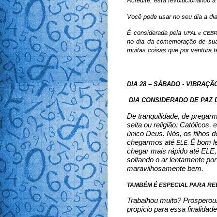
Acredite, está revolucionando a
Você pode usar no seu dia a dia
É considerada pela
UFAL e CEBR
no dia da comemoração de sua 
muitas coisas que por ventura 
DIA 28 – SÁBADO - VIBRAÇÃ
DIA CONSIDERADO DE PAZ D
De tranquilidade, de pregar
seita ou religião: Católicos,
único Deus. Nós, os filhos 
chegarmos até
É bom l
ELE.
chegar mais rápido até ELE,
soltando o ar lentamente por
maravilhosamente bem.
TAMBÉM É ESPECIAL PARA RE
Trabalhou muito? Prosperou! 
propício para essa finalidade