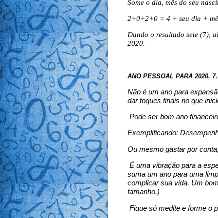
Some o dia, mês do seu nasc
2+0+2+0 = 4 + seu dia + mê
Dando o resultado sete (7), a
2020.
ANO PESSOAL PARA 2020, 7.
Não é um ano para expansão 
dar toques finais no que inic
Pode ser bom ano financeiro,
Exemplificando: Desempenha
Ou mesmo gastar por conta,
É uma vibração para a espec
suma um ano para uma limpe
complicar sua vida. Um bom 
tamanho.)
Fique só medite e forme o p