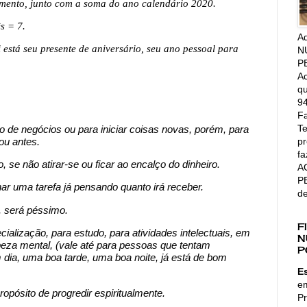
imento, junto com a soma do ano calendário 2020.
s = 7.
A
i está seu presente de aniversário, seu ano pessoal para
N
P
Ac
qu
94
Fa
Te
de negócios ou para iniciar coisas novas, porém, para
pr
iou antes.
fa
 se não atirar-se ou ficar ao encalço do dinheiro.
A
P
r uma tarefa já pensando quanto irá receber.
d
 será péssimo.
F
ialização, para estudo, para atividades intelectuais, em
N
za mental, (vale até para pessoas que tentam
P
dia, uma boa tarde, uma boa noite, já está de bom
E
e
ropósito de progredir espiritualmente.
Pr