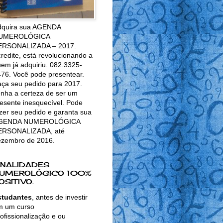
dquira sua AGENDA
UMEROLÓGICA
ERSONALIZADA – 2017.
redite, está revolucionando a
em já adquiriu. 082.3325-
76. Você pode presentear.
ça seu pedido para 2017.
nha a certeza de ser um
esente inesquecível. Pode
zer seu pedido e garanta sua
GENDA NUMEROLÓGICA
ERSONALIZADA, até
ezembro de 2016.
INALIDADES
UMEROLÓGICO 100%
OSITIVO.
studantes
, antes de investir
m um curso
ofissionalização e ou