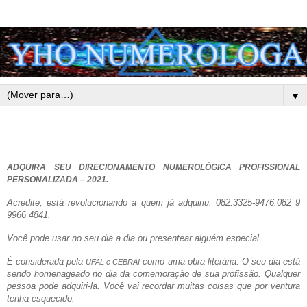
▼
ADQUIRA SEU DIRECIONAMENTO NUMEROLÓGICA PROFISSIONAL
PERSONALIZADA – 2021.
Acredite, está revolucionando a quem já adquiriu. 082.3325-9476.082 9
9966 4841.
Você pode usar no seu dia a dia ou presentear alguém especial.
É considerada pela
como uma obra literária. O seu dia está
UFAL e CEBRAI
sendo homenageado no dia da comemoração de sua profissão. Qualquer
pessoa pode adquiri-la. Você vai recordar muitas coisas que por ventura
tenha esquecido.