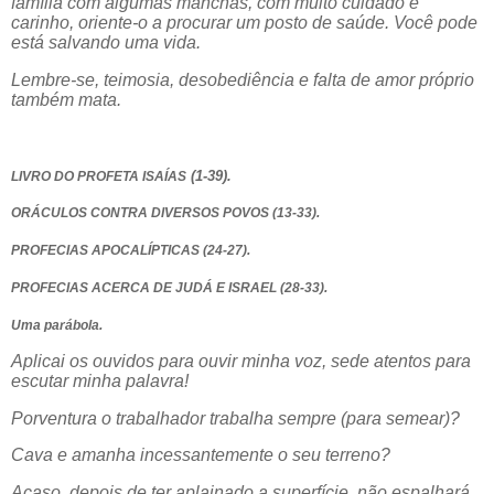
família com algumas manchas, com muito cuidado e
carinho, oriente-o a procurar um posto de saúde. Você pode
está salvando uma vida.
Lembre-se, teimosia, desobediência e falta de amor próprio
também mata.
(1-39).
LIVRO DO PROFETA ISAÍAS
ORÁCULOS CONTRA DIVERSOS POVOS (13-33).
PROFECIAS APOCALÍPTICAS (24-27).
PROFECIAS ACERCA DE JUDÁ E ISRAEL (28-33).
Uma parábola.
Aplicai os ouvidos para ouvir minha voz, sede atentos para
escutar minha palavra!
Porventura o trabalhador trabalha sempre (para semear)?
Cava e amanha incessantemente o seu terreno?
Acaso, depois de ter aplainado a superfície, não espalhará