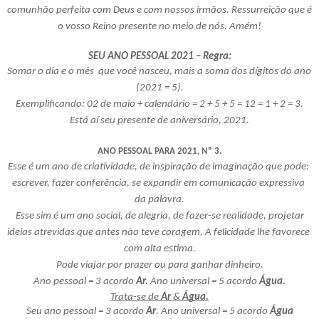
comunhão perfeita com Deus e com nossos irmãos. Ressurreição que é 
o vosso Reino presente no meio de nós. Amém!
SEU ANO PESSOAL 2021 – Regra:
Somar o dia e o mês  que você nasceu, mais a soma dos dígitos do ano 
(2021 = 5).
Exemplificando: 02 de maio +
calendário = 2 + 5 + 5 = 12 = 1 + 2 = 3.
Está aí seu presente de aniversário, 2021.
ANO PESSOAL PARA 2021, Nº 3.
Esse é um ano de criatividade, de inspiração de imaginação que pode: 
escrever, fazer conferência, se expandir em comunicação expressiva 
da palavra.
 Esse sim é um ano social, de alegria, de fazer-se realidade, projetar 
ideias atrevidas que antes não teve coragem. A felicidade lhe favorece 
com alta estima.
 Pode viajar por prazer ou para ganhar dinheiro. 
Ano pessoal = 3 acordo 
Ar.
 Ano universal = 5 acordo 
Água.
Trata-se de 
Ar
 & 
Água.
Seu ano pessoal = 3 acordo 
Ar
. Ano universal = 5 acordo 
Água