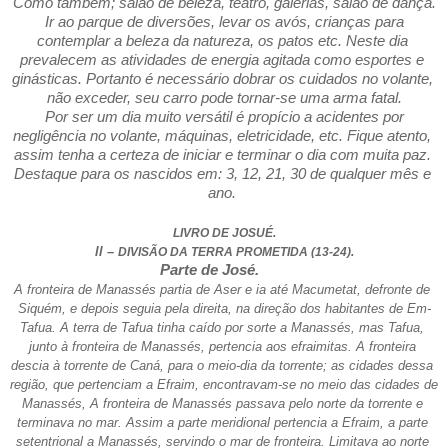
Como também; salão de beleza, teatro, galerias, salão de dança.
 Ir ao parque de diversões, levar os avós, crianças para 
contemplar a beleza da natureza, os patos etc. Neste dia 
prevalecem as atividades de energia agitada como esportes e 
ginásticas. Portanto é necessário dobrar os cuidados no volante, 
não exceder, seu carro pode tornar-se uma arma fatal.
 Por ser um dia muito versátil é propício a acidentes por 
negligência no volante, máquinas, eletricidade, etc. Fique atento, 
assim tenha a certeza de iniciar e terminar o dia com muita paz. 
Destaque para os nascidos em: 3, 12, 21, 30 de qualquer mês e 
ano. 
LIVRO DE JOSUÉ.
ll – 
DIVISÃO DA TERRA PROMETIDA (13-24).
Parte de José.
A fronteira de Manassés partia de Aser e ia até Macumetat, defronte de 
Siquém, e depois seguia pela direita, na direção dos habitantes de Em-
Tafua. A terra de Tafua tinha caído por sorte a Manassés, mas Tafua, 
junto à fronteira de Manassés, pertencia aos efraimitas. A fronteira 
descia à torrente de Caná, para o meio-dia da torrente; as cidades dessa 
região, que pertenciam a Efraim, encontravam-se no meio das cidades de 
Manassés, A fronteira de Manassés passava pelo norte da torrente e 
terminava no mar. Assim a parte meridional pertencia a Efraim, a parte 
setentrional a Manassés, servindo o mar de fronteira. Limitava ao norte 