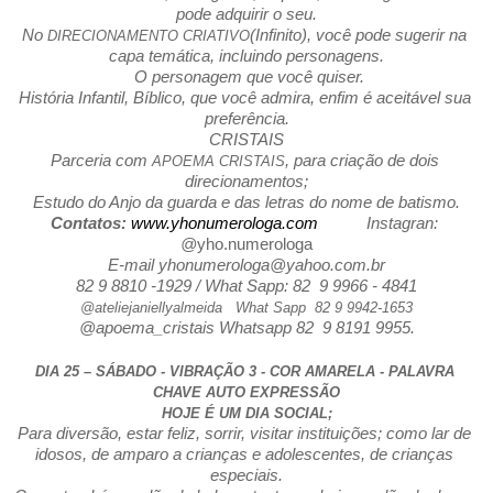
pode adquirir o seu.
No 
(Infinito), você pode sugerir na 
DIRECIONAMENTO CRIATIVO
capa temática, incluindo personagens.
 O personagem que você quiser.
História Infantil, Bíblico, que você admira, enfim é aceitável sua 
preferência.
CRISTAIS
Parceria com 
, para criação de dois 
APOEMA CRISTAIS
direcionamentos;
Estudo do Anjo da guarda e das letras do nome de batismo.
Contatos: 
www.yhonumerologa.com
           Instagran: 
@
yho.numerologa
E-mail yhonumerologa@yahoo.com.br
82 9 8810 -1929 / What Sapp: 82  9 9966 - 4841
@ateliejaniellyalmeida   What Sapp  82 9 9942-1653
@apoema_cristais Whatsapp 82  9 8191 9955.
DIA 25 – SÁBADO - VIBRAÇÃO 3 - COR AMARELA - PALAVRA 
CHAVE AUTO EXPRESSÃO
HOJE É UM DIA SOCIAL;
Para diversão, estar feliz, sorrir, visitar instituições; como lar de 
idosos, de amparo a crianças e adolescentes, de crianças 
especiais.