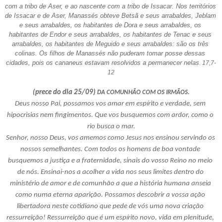
com a tribo de Aser, e ao nascente com a tribo de Issacar. Nos territórios 
de Issacar e de Aser, Manassés obteve Betsã e seus arrabaldes, Jeblam 
e seus arrabaldes, os habitantes de Dora e seus arrabaldes, os 
habitantes de Endor e seus arrabaldes, os habitantes de Tenac e seus 
arrabaldes, os habitantes de Meguido e seus arrabaldes: são os três 
colinas. Os filhos de Manassés não puderam tomar posse dessas 
cidades, pois os cananeus estavam resolvidos a permanecer nelas
. 17,7-
12
(prece do dia 25/09) 
DA COMUNHÃO COM OS IRMÃOS.
Deus nosso Pai, possamos vos amar em espírito e verdade, sem 
hipocrisias nem fingimentos. Que vos busquemos com ardor, como o 
rio busca o mar.
Senhor, nosso Deus, vos amemos como Jesus nos ensinou servindo os 
nossos semelhantes. Com todos os homens de boa vontade 
busquemos a justiça e a fraternidade, sinais do vosso Reino no meio 
de nós. Ensinai-nos a acolher a vida nos seus limites dentro do 
ministério de amor e de comunhão a que a história humana anseia 
como numa eterna aparição. Possamos descobrir a vossa ação 
libertadora neste cotidiano que pede de vós uma nova criação 
ressurreição! Ressurreição que é um espírito novo, vida em plenitude, 