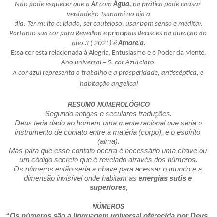
Não pode esquecer que a 
Ar
 com 
Água,
 na prática pode causar 
verdadeiro Tsunami no dia a
dia. Ter muito cuidado, ser cauteloso, usar bom senso e meditar.
Portanto sua cor para Réveillon e principais decisões na duração do 
ano 3 ( 2021) é 
Amarela.
Essa cor está relacionada à Alegria, Entusiasmo e o Poder da Mente.
Ano universal = 5, cor Azul claro.
A cor azul representa o trabalho e a prosperidade, antisséptica, e 
habitação angelical
RESUMO NUMEROLÓGICO
Segundo antigas e seculares traduções.
 Deus teria dado ao homem uma mente racional que seria o 
instrumento de contato entre a matéria (corpo), e o espírito 
(alma).
Mas para que esse contato ocorra é necessário uma chave ou 
um código secreto que é revelado através dos números.
Os números então seria a chave para acessar o mundo e a 
dimensão invisível onde habitam as 
energias sutis e 
superiores,
NÚMEROS
“Os números são a linguagem universal oferecida por Deus, 