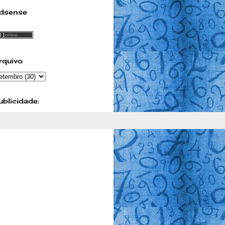
dsense
rquivo
ublicidade: