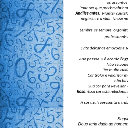
os assuntos
Pode ser que precise abrir 
Análise antes. 
 Manter cautela
negócios e a vida. Nesse a
 Lembre-se sempre: organiza
profissionais
 Evite deixar as emoções e
Ano pessoal = 8 acordo 
Fog
Não se pode
Ter muito cuid
Controlar e valorizar m
não hav
Sua cor para Réveillon 
Rosa, e
ssa cor está relaciona
A cor azul representa o tra
Segun
 Deus teria dado ao homem 