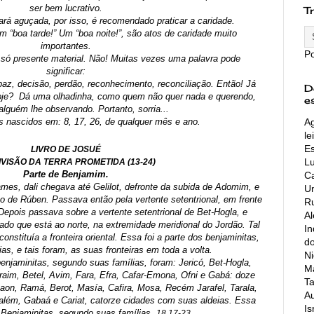
ser bem lucrativo.
T
tará aguçada, por isso, é recomendado praticar a caridade.
 “boa tarde!” Um “boa noite!”, são atos de caridade muito 
importantes.
P
só presente material. Não! Muitas vezes uma palavra pode 
significar:
 paz, decisão, perdão, reconhecimento, reconciliação. Então! Já 
D
je?  Dá uma olhadinha, como quem não quer nada e querendo, 
e
alguém lhe observando. Portanto, sorria...
Ag
 nascidos em: 8, 17, 26, de qualquer mês e ano.
le
Es
LIVRO DE JOSUÉ
L
IVISÃO DA TERRA PROMETIDA (13-24)
Parte de Benjamim.
Ca
es, dali chegava até Gelilot, defronte da subida de Adomim, e 
Un
ho de Rúben. Passava então pela vertente setentrional, em frente 
Ru
Depois passava sobre a vertente setentrional de Bet-Hogla, e 
A
do que está ao norte, na extremidade meridional do Jordão. Tal 
In
constituía a fronteira oriental. Essa foi a parte dos benjaminitas, 
do
as, e tais foram, as suas fronteiras em toda a volta.
Ni
 benjaminitas, segundo suas famílias, foram: Jericó, Bet-Hogla, 
Ma
im, Betel, Avim, Fara, Efra, Cafar-Emona, Ofni e Gabá: doze 
Ta
on, Ramá, Berot, Masía, Cafira, Mosa, Recém Jarafel, Tarala, 
Au
além, Gabaá e Cariat, catorze cidades com suas aldeias. Essa 
Is
s Benjaminitas, segundo suas famílias. 
18,17-23.