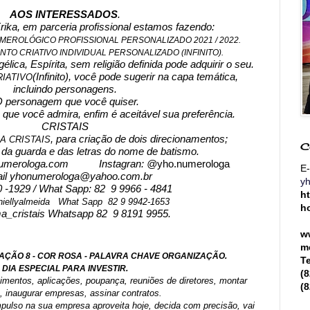
AOS INTERESSADOS
.
Erika, em parceria profissional estamos fazendo:
EROLÓGICO PROFISSIONAL PERSONALIZADO 2021 / 2022.
TO CRIATIVO INDIVIDUAL PERSONALIZADO (INFINITO).
lica, Espírita, sem religião definida pode adquirir o seu.
(Infinito), você pode sugerir na capa temática, 
IATIVO
incluindo personagens.
O personagem que você quiser.
co, que você admira, enfim é aceitável sua preferência.
CRISTAIS
, para criação de dois direcionamentos;
 CRISTAIS
C
 da guarda e das letras do nome de batismo.
umerologa.com
           Instagran: @
yho.numerologa
E-
il yhonumerologa@yahoo.com.br
y
 -1929 / What Sapp: 82  9 9966 - 4841
h
niellyalmeida   What Sapp  82 9 9942-1653
h
cristais Whatsapp 82  9 8191 9955.
w
m
IBRAÇÃO 8 - COR ROSA - PALAVRA CHAVE ORGANIZAÇÃO.
T
DIA ESPECIAL PARA INVESTIR.
(
timentos, aplicações, poupança, reuniões de diretores, montar 
(
s, inaugurar empresas, assinar contratos.
ulso na sua empresa aproveita hoje, decida com precisão, vai 