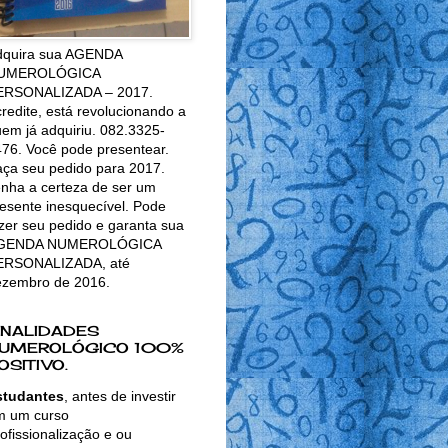
dquira sua AGENDA
UMEROLÓGICA
ERSONALIZADA – 2017.
redite, está revolucionando a
em já adquiriu. 082.3325-
76. Você pode presentear.
ça seu pedido para 2017.
nha a certeza de ser um
esente inesquecível. Pode
zer seu pedido e garanta sua
GENDA NUMEROLÓGICA
ERSONALIZADA, até
ezembro de 2016.
INALIDADES
UMEROLÓGICO 100%
OSITIVO.
studantes
, antes de investir
m um curso
ofissionalização e ou