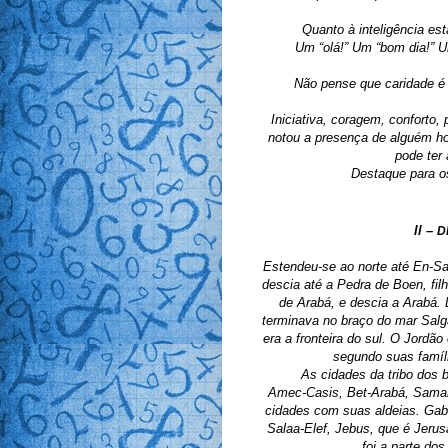
Quanto à inteligência es
Um “olá!” Um “bom dia!” Um
 Não pense que caridade é 
 Iniciativa, coragem, conforto,
notou a presença de alguém ho
pode ter 
Destaque para os
ll – 
D
Estendeu-se ao norte até En-Sam
descia até a Pedra de Boen, fil
de Arabá, e descia a Arabá. 
terminava no braço do mar Salga
era a fronteira do sul. O Jordão 
segundo suas famíli
       As cidades da tribo dos
Amec-Casis, Bet-Arabá, Samara
cidades com suas aldeias. Gaba
Salaa-Elef, Jebus, que é Jerus
foi a parte do