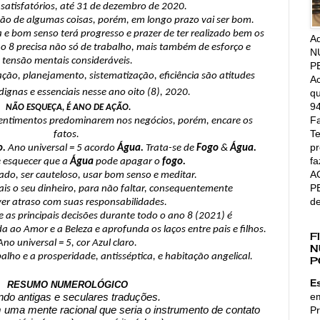
 satisfatórios, até 31 de dezembro de 2020.
mão de algumas coisas, porém, em longo prazo vai ser bom. 
 e bom senso terá progresso e prazer de ter realizado bem os 
A
no 8 precisa não só de trabalho, mais também de esforço e 
N
tensão mentais consideráveis.
P
ção, planejamento, sistematização, eficiência são atitudes 
Ac
qu
 dignas e essenciais nesse ano oito (8), 2020. 
94
NÃO ESQUEÇA, É ANO DE AÇÃO.
Fa
 sentimentos predominarem nos negócios, porém, encare os 
Te
fatos. 
pr
o.
 Ano universal = 5 acordo 
Água. 
Trata-se de 
Fogo
 & 
Água.
fa
 esquecer que a 
Água
 pode apagar o 
fogo.
A
ado, ser cauteloso, usar bom senso e meditar.
P
ais o seu dinheiro, para não faltar, consequentemente 
d
er atraso com suas responsabilidades. 
e as principais decisões durante todo o ano 8 (2021) é 
da ao Amor e a Beleza e aprofunda os laços entre pais e filhos.
F
Ano universal = 5, cor Azul claro.
N
balho e a prosperidade, antisséptica, e habitação angelical.
P
E
RESUMO NUMEROLÓGICO
e
do antigas e seculares traduções.
Pr
uma mente racional que seria o instrumento de contato 