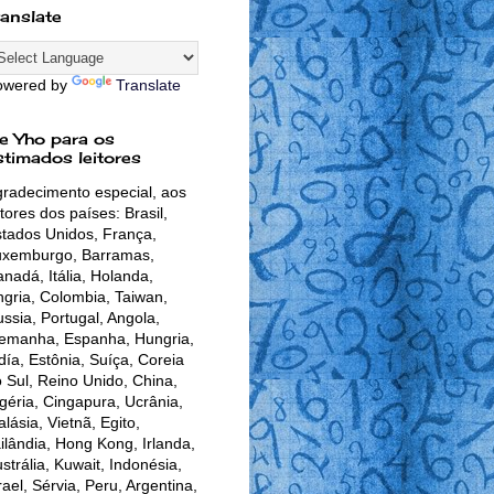
ranslate
owered by
Translate
e Yho para os
stimados leitores
radecimento especial, aos
itores dos países: Brasil,
tados Unidos, França,
uxemburgo, Barramas,
nadá, Itália, Holanda,
gria, Colombia, Taiwan,
ssia, Portugal, Angola,
lemanha, Espanha, Hungria,
día, Estônia, Suíça, Coreia
 Sul, Reino Unido, China,
géria, Cingapura, Ucrânia,
lásia, Vietnã, Egito,
ilândia, Hong Kong, Irlanda,
strália, Kuwait, Indonésia,
rael, Sérvia, Peru, Argentina,