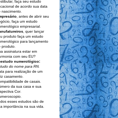
stibular, faça seu estudo
cacional de acordo sua data
 nascimento.
mpresário
, antes de abrir seu
gócio, faça um estudo
merológico empresarial.
anufatureiros
, quer lançar
u produto faça um estudo
umerológico para lançamento
 produto.
a assinatura estar em
armonia com seu EU?
 estudo numerológico:
studo do nome para RN.
ta para realização de um
liz casamento.
mpatibilidade de casais.
úmero da sua casa e sua
spectiva Cor.
umeroscopio.
dos esses estudos são de
a importância na sua vida.