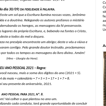
Co
C
do dia 30/09) 
DA FIDELIDADE À PALAVRA.
si
 foste um sol que a Escritura ilumina nossas vozes, Jerônimo 
fa
as
ida e a doutrina. Relegando os autores profanos o mistério 
nu
 derrubando os hereges, as mensagens da fé preservaste. 
U
 lugares da própria Escritura, e, bebendo na fontes o Cristo, 
deste a todos do mel a doçura.
eza no presépio encontraste um abrigo; deste o véu a viúva e 
A
evaram contigo. Pelo grande doutor instruído, proclamamos 
oem por todos os tempos as mensagens do livro divino. Amém!
(Hino – Liturgia da Hora).
SEU ANO PESSOAL 2021 – Regra:
 você nasceu, mais a soma dos dígitos do ano (2021 = 5).
04 de maio +
calendário = 7 + 5 + 5 = 17 = 1 + 7 = 8.
aí seu presente de aniversário, 2021.
ANO PESSOAL PARA 2021, Nº. 8.
m! Vai colher o que plantou no ano um. 
lizando cada conduta, terá grande oportunidade de concluir 