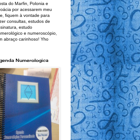
sta do Marfin, Polonia e
roácia por acessarem meu
te, fiquem à vontade para
zer consultas, estudos de
sinatura, estudo
merológico e numeroscópio,
m abraço carinhoso! Yho
genda Numerologica