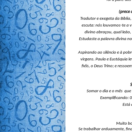
(prece 
Tradutor e exegeta da Bíblia,
escuta: nós louvamos-te a v
divino abraçou, qual leão,
Estudaste a palavra divina nos
Aspirando ao silêncio e à pobr
virgens. Paula e Eustáquia l
fiéis, o Deus Trino; e ress
Somar o dia e o mês  que
Exemplificando: 
Está 
 Muito bo
Se trabalhar arduamente, fina