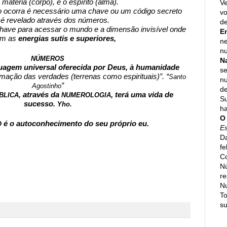
 matéria (corpo), e o espírito (alma).
Ve
 ocorra é necessário uma chave ou um código secreto 
vo
 é revelado através dos números.
de
have para acessar o mundo e a dimensão invisível onde 
E
am as 
energias sutis e superiores,
ne
nu
NÚMEROS
N
agem universal oferecida por Deus, à humanidade 
se
rmação das verdades (terrenas como espirituais)”. “
Santo 
n
”
Agostinho
de
, através da 
, terá uma vida de 
BLICA
NUMEROLOGIA
Su
sucesso. 
Yho.
h
O
é o autoconhecimento do seu próprio eu.
 
E
Da
fe
Co
N
re
N
To
su