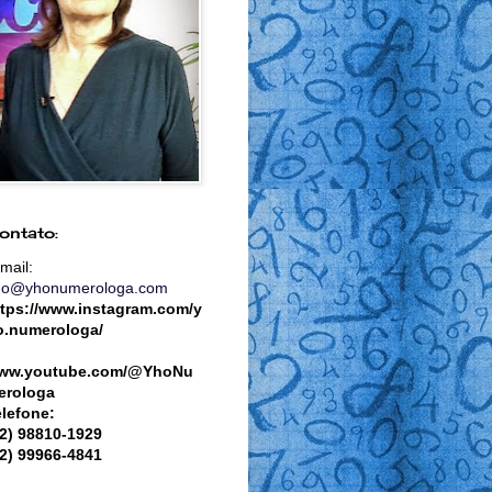
ontato:
mail:
ho@yhonumerologa.com
ttps://www.instagram.com/y
o.numerologa/
ww.youtube.com/@YhoNu
erologa
elefone:
82) 98810-1929
82) 99966-4841