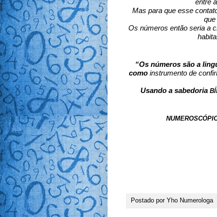
entre a
Mas para que esse contato
que
Os números então seria a c
habit
“Os números são a lingu
como 
instrumento de confi
Usando a sabedoria 
BÍ
NUMEROSCÓPIO
Postado por
Yho Numerologa