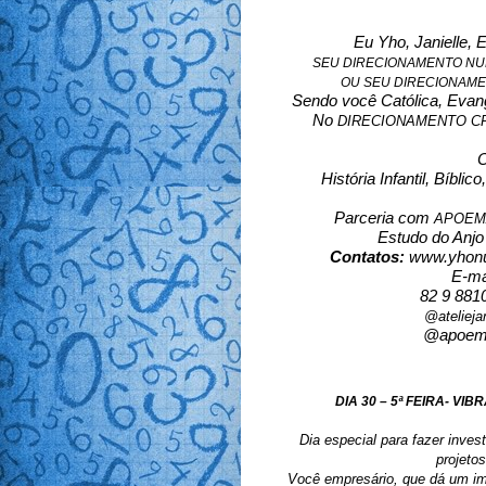
Eu Yho, Janielle, 
SEU DIRECIONAMENTO NUM
OU SEU DIRECIONAMEN
Sendo você Católica, Evangé
No 
DIRECIONAMENTO CR
 
História Infantil, Bíbli
Parceria com 
APOEMA
Estudo do Anjo
Contatos: 
www.yhon
E-ma
82 9 8810
@atelieja
@apoema_
DIA 30 – 5ª FEIRA- V
Dia especial para fazer inves
projeto
Você empresário, que dá um imp