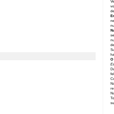
Ve
vo
de
E
ne
nu
N
se
n
de
Su
h
O
E
Da
fe
Co
N
re
N
To
su