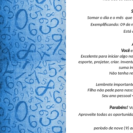
Somar o dia e o mês  que
Exemplificando: 09 de 
Está 
Você
 
Excelente para iniciar algo n
esporte, projetar, criar. Invent
suma in
Não tenha rece
Lembrete importante: 
Filho não pede para nas
Seu ano pessoal 
Parabéns! 
V
Aproveite todas as oportunid
período de nove (9) 