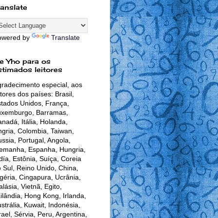
ranslate
owered by
Translate
e Yho para os
stimados leitores
radecimento especial, aos
itores dos países: Brasil,
tados Unidos, França,
uxemburgo, Barramas,
nadá, Itália, Holanda,
gria, Colombia, Taiwan,
ssia, Portugal, Angola,
lemanha, Espanha, Hungria,
día, Estônia, Suíça, Coreia
 Sul, Reino Unido, China,
géria, Cingapura, Ucrânia,
lásia, Vietnã, Egito,
ilândia, Hong Kong, Irlanda,
strália, Kuwait, Indonésia,
rael, Sérvia, Peru, Argentina,