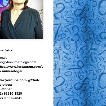
ontato:
mail:
ho@yhonumerologa.com
ttps://www.instagram.com/y
o.numerologa/
ww.youtube.com/@YhoNu
erologa
elefone:
82) 98810-1929
82) 99966-4841