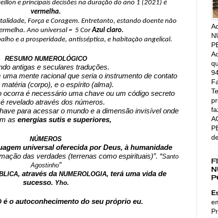
Portanto sua cor para Réveillon e principais decisões na duração do ano 1 (2021) é 
vermelha.
Vitalidade, Força e Coragem. Entretanto, estando doente não 
A
ermelha. Ano universal =  5 Cor 
Azul claro.
N
balho e a prosperidade, antisséptica, e habitação angelical.
P
Ac
RESUMO NUMEROLÓGICO
qu
do antigas e seculares traduções.
94
uma mente racional que seria o instrumento de contato 
Fa
 matéria (corpo), e o espírito (alma).
Te
 ocorra é necessário uma chave ou um código secreto 
pr
 é revelado através dos números.
fa
have para acessar o mundo e a dimensão invisível onde 
A
am as 
energias sutis e superiores,
P
d
NÚMEROS
agem universal oferecida por Deus, à humanidade 
rmação das verdades (terrenas como espirituais)”. “
Santo 
F
”
Agostinho
N
, através da 
, terá uma vida de 
BLICA
NUMEROLOGIA
P
sucesso. 
Yho.
E
é o autoconhecimento do seu próprio eu.
e
 
Pr