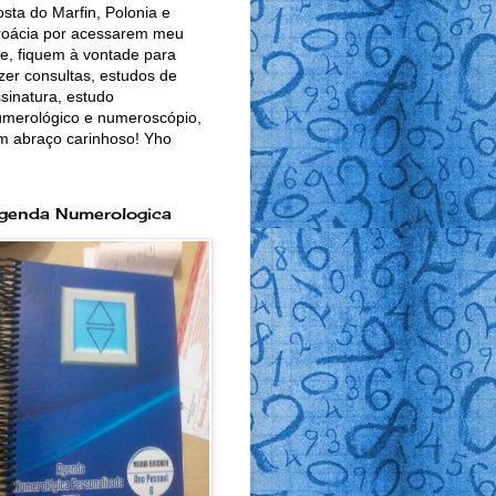
sta do Marfin, Polonia e
roácia por acessarem meu
te, fiquem à vontade para
zer consultas, estudos de
sinatura, estudo
merológico e numeroscópio,
m abraço carinhoso! Yho
genda Numerologica