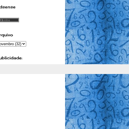
dsense
rquivo
ublicidade: