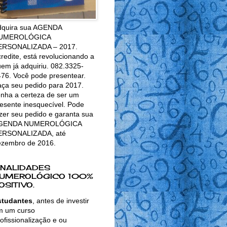
dquira sua AGENDA
UMEROLÓGICA
ERSONALIZADA – 2017.
redite, está revolucionando a
em já adquiriu. 082.3325-
76. Você pode presentear.
ça seu pedido para 2017.
nha a certeza de ser um
esente inesquecível. Pode
zer seu pedido e garanta sua
GENDA NUMEROLÓGICA
ERSONALIZADA, até
ezembro de 2016.
INALIDADES
UMEROLÓGICO 100%
OSITIVO.
studantes
, antes de investir
m um curso
ofissionalização e ou