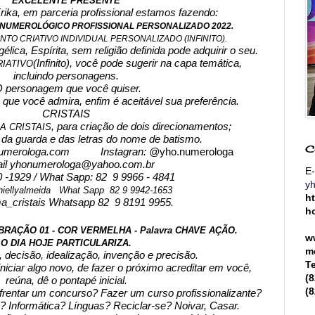
EXCELENTE PRESENTE
Erika, em parceria profissional estamos fazendo:
NUMEROLÓGICO PROFISSIONAL PERSONALIZADO 2022.
TO CRIATIVO INDIVIDUAL PERSONALIZADO (INFINITO).
lica, Espírita, sem religião definida pode adquirir o seu.
(Infinito), você pode sugerir na capa temática, 
IATIVO
incluindo personagens.
O personagem que você quiser.
co, que você admira, enfim é aceitável sua preferência.
CRISTAIS
, para criação de dois direcionamentos;
 CRISTAIS
 da guarda e das letras do nome de batismo.
C
umerologa.com
           Instagran: @
yho.numerologa
il yhonumerologa@yahoo.com.br
E-
 -1929 / What Sapp: 82  9 9966 - 4841
y
niellyalmeida   What Sapp  82 9 9942-1653
h
cristais Whatsapp 82  9 8191 9955.
h
VIBRAÇÃO 01 - COR VERMELHA - Palavra CHAVE AÇÃO.
w
O DIA HOJE PARTICULARIZA.
m
 decisão, idealização, invenção e precisão.
T
niciar algo novo, de fazer o próximo acreditar em você, 
(
reúna, dê o pontapé inicial.
(
frentar um concurso? Fazer um curso profissionalizante? 
? Informática? Línguas? Reciclar-se? Noivar, Casar.