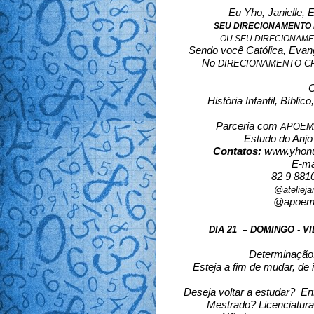
Eu Yho, Janielle, 
SEU DIRECIONAMENTO 
OU SEU DIRECIONAMEN
Sendo você Católica, Evangé
No 
DIRECIONAMENTO CR
 
História Infantil, Bíbli
Parceria com 
APOEMA
Estudo do Anjo
Contatos: 
www.yhon
E-ma
82 9 8810
@atelieja
@apoema_
DIA 21  – DOMINGO - 
Determinação,
Esteja a fim de mudar, de i
Deseja voltar a estudar?  En
Mestrado? Licenciatura