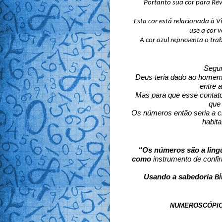
Esta cor está relacionada à 
use a cor v
A cor azul representa o tra
Segun
 Deus teria dado ao homem 
entre a
Mas para que esse contato
que
Os números então seria a c
habit
“Os números são a lingu
como 
instrumento de confi
Usando a sabedoria 
BÍ
NUMEROSCÓPIO