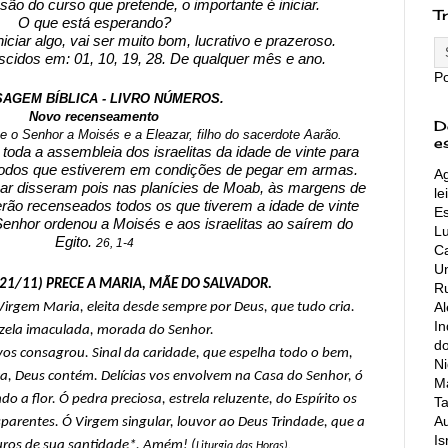
ão do curso que pretende, o importante é iniciar.
T
O que está esperando?
niciar algo, vai ser muito bom, lucrativo e prazeroso.
cidos em: 01, 10, 19, 28. De qualquer mês e ano.
P
AGEM BÍBLICA - LIVRO NÚMEROS.
Novo recenseamento
D
e o Senhor a Moisés e a Eleazar, filho do sacerdote Aarão.
e
oda a assembleia dos israelitas da idade de vinte para 
, todos que estiverem em condições de pegar em armas.
Ag
ar disseram pois nas planícies de Moab, às margens de 
le
erão recenseados todos os que tiverem a idade de vinte 
Es
enhor ordenou a Moisés e aos israelitas ao saírem do 
L
Egito. 
26, 1-4
Ca
Un
a 21/11) PRECE A MARIA, MÃE DO SALVADOR.
Ru
A
l Virgem Maria, eleita desde sempre por Deus, que tudo cria.
In
zela imaculada, morada do Senhor.
do
 vos consagrou. Sinal da caridade, que espelha todo o bem, 
Ni
a, Deus contém. Delícias vos envolvem na Casa do Senhor, ó 
Ma
 a flor. Ó pedra preciosa, estrela reluzente, do Espírito os 
Ta
Au
sparentes. Ó Virgem singular, louvor ao Deus Trindade, que a 
Is
uros de sua santidade*. Amém! (
Liturgia das Horas).