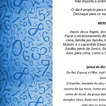
Não importa a extens
O dia é propício para i
Destaque para os nas
MENS
Depois desse flagelo, diss
Fazei o recenseamento de t
cima, família por família
Moisés e o sacerdote Eleaz
Jordão, perto de Jericó. S
anos para cima, como o S
(prece do di
Do Rei, Esposa e Filha, rea
Don
O Espírito, enviado do céu,
aurora da luz nova, como arc
ramo de Jessé, da graça dando
templos vivos, fazei-nos tran
vida deu os teso