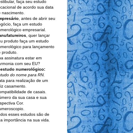
stibular, faça seu estudo
cacional de acordo sua data
 nascimento.
mpresário
, antes de abrir seu
gócio, faça um estudo
merológico empresarial.
anufatureiros
, quer lançar
u produto faça um estudo
umerológico para lançamento
 produto.
a assinatura estar em
armonia com seu EU?
 estudo numerológico:
studo do nome para RN.
ta para realização de um
liz casamento.
mpatibilidade de casais.
úmero da sua casa e sua
spectiva Cor.
umeroscopio.
dos esses estudos são de
a importância na sua vida.