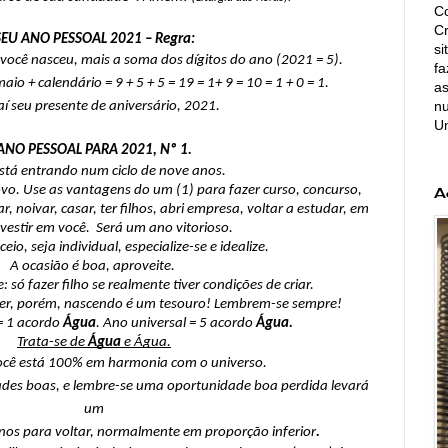
Co
C
SEU ANO PESSOAL 2021 – Regra:
si
 você nasceu, mais a soma dos dígitos do ano (2021 = 5).
fa
maio +
calendário = 9 + 5 + 5 = 19 = 1+ 9 = 10 = 1 + 0 = 1. 
as
nu
aí seu presente de aniversário, 2021.
U
ANO PESSOAL PARA 2021, Nº 1.
está entrando num ciclo de nove anos. 
ovo. Use as vantagens do um (1) para fazer curso, concurso, 
A
ar, noivar, casar, ter filhos, abri empresa, voltar a estudar, em 
vestir em você.  Será um ano vitorioso. 
io, seja individual, especialize-se e idealize.
 A ocasião é boa, aproveite.  
só fazer filho se realmente tiver condições de criar.
cer, porém, nascendo é um tesouro! Lembrem-se sempre!
= 1 acordo 
Água
. Ano universal = 5 acordo 
Água.
Trata-se de 
Água
 e Água.
ocê está 100% em harmonia com o universo.
ades boas, e lembre-se uma oportunidade boa perdida levará 
um
anos para voltar, normalmente em proporção inferior
.