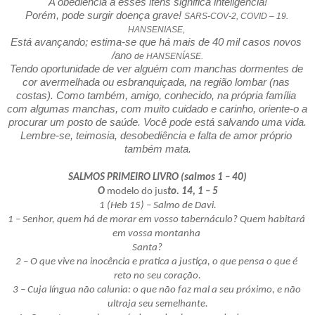
A obediência a esses itens significa inteligência!
Porém, pode surgir doença grave! 
SARS-COV-2, COVID – 19. 
HANSENIASE,
Está avançando; estima-se que há mais de 40 mil casos novos 
/ano 
de HANSENÍASE.
Tendo oportunidade de ver alguém com manchas dormentes de 
cor avermelhada ou esbranquiçada, na região lombar (nas 
costas). Como também, amigo, conhecido, na própria família 
com algumas manchas, com muito cuidado e carinho, oriente-o a 
procurar um posto de saúde. Você pode está salvando uma vida.
Lembre-se, teimosia, desobediência e falta de amor próprio 
também mata.
SALMOS PRIMEIRO LIVRO (salmos 1 – 40)
O 
modelo do jus
to. 14, 1 – 5
1 (Heb 15) – Salmo de Davi.
1 – Senhor, quem há de morar em vosso tabernáculo? Quem habitará 
em vossa montanha 
      Santa?                
2 – O que vive na inocência e pratica a justiça, o que pensa o que é 
reto no seu coração.
3 – Cuja língua não calunia: o que não faz mal a seu próximo, e não 
ultraja seu semelhante.