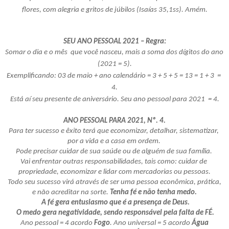
flores, com alegria e gritos de júbilos (Isaías 35,1ss). Amém.
SEU ANO PESSOAL 2021 – Regra:
Somar o dia e o mês  que você nasceu, mais a soma dos dígitos do ano 
(2021 = 5).
Exemplificando: 03 de maio + ano calendário = 3 + 5 + 5 = 13 = 1 + 3  = 
4.
Está aí seu presente de aniversário. Seu ano pessoal para 2021  = 4.
ANO PESSOAL PARA 2021, Nº. 4.
Para ter sucesso e êxito terá que economizar, detalhar, sistematizar, 
por a vida e a casa em ordem. 
Pode precisar cuidar de sua saúde ou de alguém de sua família. 
Vai enfrentar outras responsabilidades, tais como: cuidar de 
propriedade, economizar e lidar com mercadorias ou pessoas.
 Todo seu sucesso virá através de ser uma pessoa econômica, prática, 
e não acreditar na sorte. 
Tenha fé e não tenha medo.
A fé gera entusiasmo que é a presença de Deus.
O medo gera negatividade, sendo responsável pela falta de FÉ.
Ano pessoal = 4 acordo 
Fogo
. Ano universal = 5 acordo 
Água