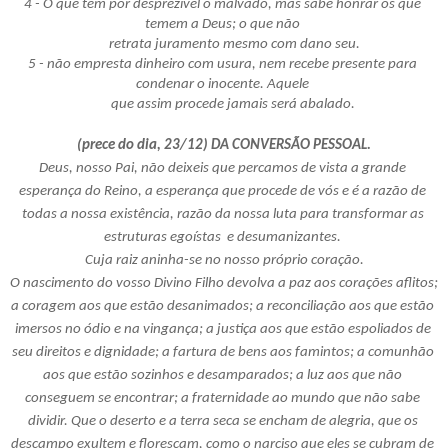
4 - O que tem por desprezível o malvado, mas sabe honrar os que 
temem a Deus; o que não 
       retrata juramento mesmo com dano seu.
5 - não empresta dinheiro com usura, nem recebe presente para 
condenar o inocente. Aquele 
       que assim procede jamais será abalado. 
(prece do dia, 23/12) DA CONVERSÃO PESSOAL.
Deus, nosso Pai, não deixeis que percamos de vista a grande 
esperança do Reino, a esperança que procede de vós e é a razão de 
todas a nossa existência, razão da nossa luta para transformar as 
estruturas egoístas  e desumanizantes. 
Cuja raiz aninha-se no nosso próprio coração.
O nascimento do vosso Divino Filho devolva a paz aos corações aflitos; 
a coragem aos que estão desanimados; a reconciliação aos que estão 
imersos no ódio e na vingança; a justiça aos que estão espoliados de 
seu direitos e dignidade; a fartura de bens aos famintos; a comunhão 
aos que estão sozinhos e desamparados; a luz aos que não 
conseguem se encontrar; a fraternidade ao mundo que não sabe 
dividir. Que o deserto e a terra seca se encham de alegria, que os 
descampo exultem e floresçam, como o narciso que eles se cubram de 