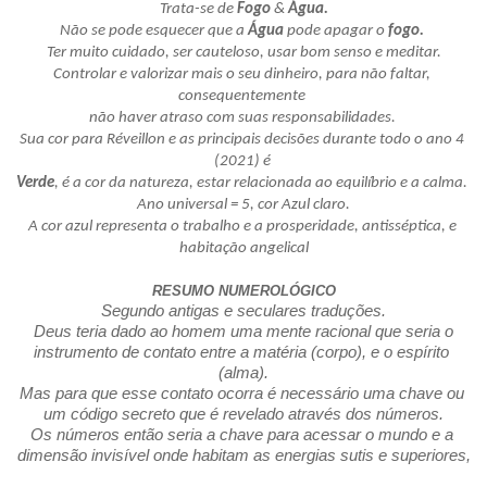
Trata-se de 
Fogo
 & 
Água.
Não se pode esquecer que a 
Água
 pode apagar o 
fogo.
Ter muito cuidado, ser cauteloso, usar bom senso e meditar.
Controlar e valorizar mais o seu dinheiro, para não faltar, 
consequentemente 
não haver atraso com suas responsabilidades. 
Sua cor para Réveillon e as principais decisões durante todo o ano 4 
(2021) é 
Verde
, é a cor da natureza, estar relacionada ao equilíbrio e a calma. 
Ano universal = 5, cor Azul claro.
A cor azul representa o trabalho e a prosperidade, antisséptica, e 
habitação angelical
RESUMO NUMEROLÓGICO
Segundo antigas e seculares traduções.
 Deus teria dado ao homem uma mente racional que seria o 
instrumento de contato entre a matéria (corpo), e o espírito 
(alma).
Mas para que esse contato ocorra é necessário uma chave ou 
um código secreto que é revelado através dos números.
Os números então seria a chave para acessar o mundo e a 
dimensão invisível onde habitam as energias sutis e superiores,