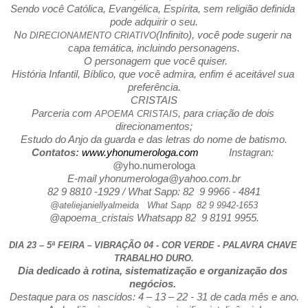
Sendo você Católica, Evangélica, Espírita, sem religião definida 
pode adquirir o seu.
No 
(Infinito), você pode sugerir na 
DIRECIONAMENTO CRIATIVO
capa temática, incluindo personagens.
 O personagem que você quiser.
História Infantil, Bíblico, que você admira, enfim é aceitável sua 
preferência.
CRISTAIS
Parceria com 
, para criação de dois 
APOEMA CRISTAIS
direcionamentos;
Estudo do Anjo da guarda e das letras do nome de batismo.
Contatos: 
www.yhonumerologa.com
           Instagran: 
@
yho.numerologa
E-mail yhonumerologa@yahoo.com.br
82 9 8810 -1929 / What Sapp: 82  9 9966 - 4841
@ateliejaniellyalmeida   What Sapp  82 9 9942-1653
@apoema_cristais Whatsapp 82  9 8191 9955.
DIA 23 – 5ª FEIRA 
VIBRAÇÃO 04 - COR VERDE - PALAVRA CHAVE 
– 
TRABALHO DURO.
Dia dedicado à rotina, sistematização e organização dos 
negócios. 
Destaque para os nascidos: 4 – 13 – 22 - 31 de cada mês e ano.