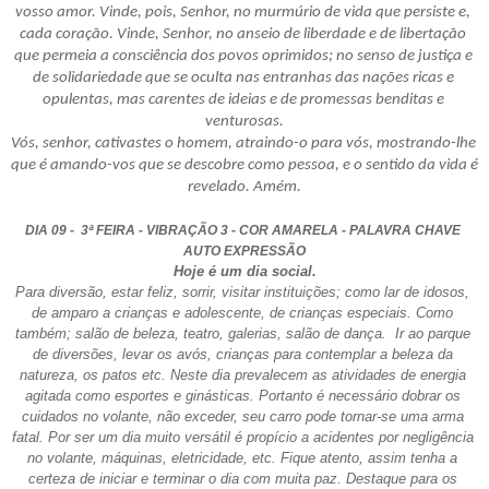
vosso amor. Vinde, pois, Senhor, no murmúrio de vida que persiste e, 
cada coração. Vinde, Senhor, no anseio de liberdade e de libertação 
que permeia a consciência dos povos oprimidos; no senso de justiça e 
de solidariedade que se oculta nas entranhas das nações ricas e 
opulentas, mas carentes de ideias e de promessas benditas e 
venturosas.
Vós, senhor, cativastes o homem, atraindo-o para vós, mostrando-lhe 
que é amando-vos que se descobre como pessoa, e o sentido da vida é 
revelado. Amém.
DIA 09 -  3ª FEIRA - VIBRAÇÃO 3 - COR AMARELA - PALAVRA CHAVE 
AUTO EXPRESSÃO
Hoje é um dia social.
Para diversão, estar feliz, sorrir, visitar instituições; como lar de idosos, 
de amparo a crianças e adolescente, de crianças especiais. Como 
também; salão de beleza, teatro, galerias, salão de dança.  Ir ao parque 
de diversões, levar os avós, crianças para contemplar a beleza da 
natureza, os patos etc. Neste dia prevalecem as atividades de energia 
agitada como esportes e ginásticas. Portanto é necessário dobrar os 
cuidados no volante, não exceder, seu carro pode tornar-se uma arma 
fatal. Por ser um dia muito versátil é propício a acidentes por negligência 
no volante, máquinas, eletricidade, etc. Fique atento, assim tenha a 
certeza de iniciar e terminar o dia com muita paz. Destaque para os 