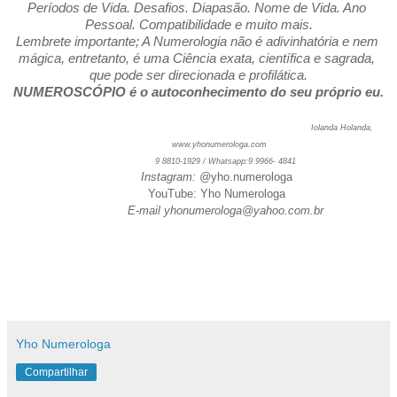
Períodos de Vida. Desafios. Diapasão. Nome de Vida. Ano 
Pessoal. Compatibilidade e muito mais.
Lembrete importante; A Numerologia não é adivinhatória e nem 
mágica, entretanto, é uma Ciência exata, científica e sagrada, 
que pode ser direcionada e profilática.
NUMEROSCÓPIO é o autoconhecimento do seu próprio eu.
                                                                                                  Iolanda Holanda,
www.yhonumerologa.com
                    9 8810-1929 / Whatsapp:9 9966- 4841
          Instagram: @
yho.numerologa
          YouTube: Yho Numerologa
               E-mail yhonumerologa@yahoo.com.br
Yho Numerologa
Compartilhar