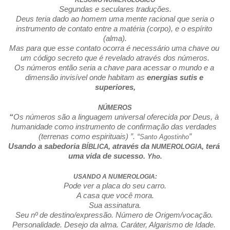
RESUMO NUMEROLÓGICO
Segundas e seculares traduções.
 Deus teria dado ao homem uma mente racional que seria o 
instrumento de contato entre a matéria (corpo), e o espírito 
(alma).
Mas para que esse contato ocorra é necessário uma chave ou 
um código secreto que é revelado através dos números.
Os números então seria a chave para acessar o mundo e a 
dimensão invisível onde habitam as 
energias sutis e 
superiores,
NÚMEROS
“
Os números são a linguagem universal oferecida por Deus, à 
humanidade como instrumento de confirmação das verdades 
(terrenas como espirituais) ”. “
”
Santo Agostinho
Usando a sabedoria 
, através da 
, terá 
BÍBLICA
NUMEROLOGIA
uma vida de sucesso. 
Yho.
USANDO A NUMEROLOGIA:
Pode ver a placa do seu carro.
A casa que você mora.
Sua assinatura.
Seu nº de destino/expressão. Número de Origem/vocação. 
Personalidade. Desejo da alma. Caráter, Algarismo de Idade. 