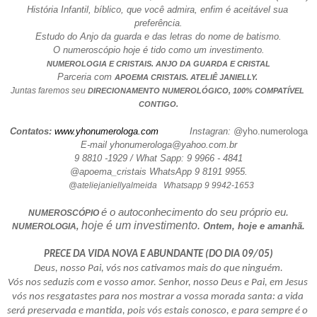
História Infantil, bíblico, que você admira, enfim é aceitável sua 
preferência.
Estudo do Anjo da guarda e das letras do nome de batismo.
O numeroscópio hoje é tido como um investimento.
NUMEROLOGIA E CRISTAIS. ANJO DA GUARDA E CRISTAL
Parceria com 
.
APOEMA CRISTAIS
 ATELIÊ JANIELLY. 
Juntas faremos seu 
DIRECIONAMENTO NUMEROLÓGICO, 100% COMPATÍVEL 
CONTIGO.
Contatos: 
www.yhonumerologa.com
           Instagran: @
yho.numerologa
E-mail yhonumerologa@yahoo.com.br
9 8810 -1929 / What Sapp: 9 9966 - 4841
@apoema_cristais WhatsApp 9 8191 9955.
@ateliejaniellyalmeida   Whatsapp 9 9942-1653
é o autoconhecimento do seu próprio eu.
NUMEROSCÓPIO 
 hoje é um investimento.
 Ontem, hoje e amanhã.
NUMEROLOGIA,
PRECE DA VIDA NOVA E ABUNDANTE (DO DIA 09/05)
Deus, nosso Pai, vós nos cativamos mais do que ninguém.
Vós nos seduzis com e vosso amor. Senhor, nosso Deus e Pai, em Jesus 
vós nos resgatastes para nos mostrar a vossa morada santa: a vida 
será preservada e mantida, pois vós estais conosco, e para sempre é o 