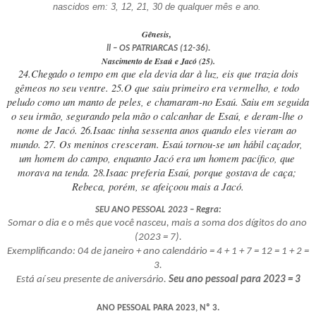
nascidos em: 3, 12, 21, 30 de qualquer mês e ano. 
Gênesis, 
ll – OS PATRIARCAS (12-36).
Nascimento de Esaú e Jacó (25).
 24.Chegado o tempo em que ela devia dar à luz, eis que trazia dois 
gêmeos no seu ventre. 25.O que saiu primeiro era vermelho, e todo 
peludo como um manto de peles, e chamaram-no Esaú. Saiu em seguida 
o seu irmão, segurando pela mão o calcanhar de Esaú, e deram-lhe o 
nome de Jacó. 26.Isaac tinha sessenta anos quando eles vieram ao 
mundo. 27. Os meninos cresceram. Esaú tornou-se um hábil caçador, 
um homem do campo, enquanto Jacó era um homem pacífico, que 
morava na tenda. 28.Isaac preferia Esaú, porque gostava de caça; 
Rebeca, porém, se afeiçoou mais a Jacó.
SEU ANO PESSOAL 2023 – Regra:
Somar o dia e o mês que você nasceu, mais a soma dos dígitos do ano 
(2023 = 7).
Exemplificando: 04 de janeiro + ano calendário = 4 + 1 + 7 = 12 = 1 + 2 = 
3.
Está aí seu presente de aniversário. 
Seu ano pessoal para 2023 = 3
ANO PESSOAL PARA 2023, Nº 3.