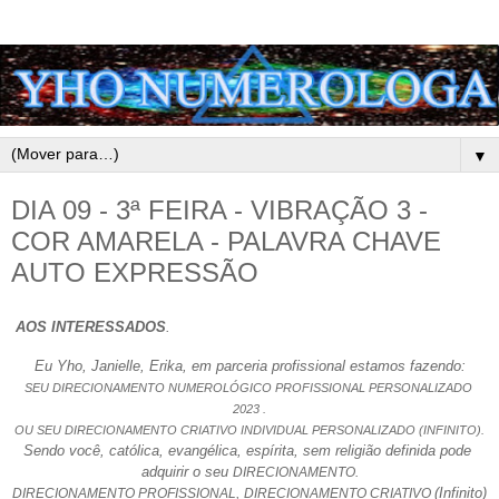
▼
DIA 09 - 3ª FEIRA - VIBRAÇÃO 3 -
COR AMARELA - PALAVRA CHAVE
AUTO EXPRESSÃO
AOS INTERESSADOS
.
Eu Yho, Janielle, Erika, em parceria profissional estamos fazendo:
SEU DIRECIONAMENTO NUMEROLÓGICO PROFISSIONAL PERSONALIZADO 
2023 .
OU SEU DIRECIONAMENTO CRIATIVO INDIVIDUAL PERSONALIZADO (INFINITO).
Sendo você, católica, evangélica, espírita, sem religião definida pode 
adquirir o seu 
DIRECIONAMENTO.
(Infinito)
DIRECIONAMENTO PROFISSIONAL,
DIRECIONAMENTO CRIATIVO 