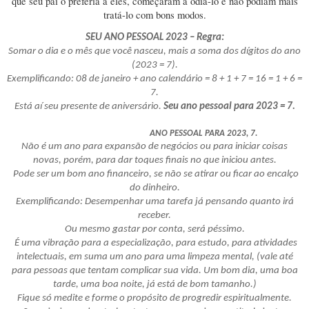
que seu pai o preferia a eles, começaram a odiá-lo e não podiam mais
tratá-lo com bons modos.
SEU ANO PESSOAL 2023 – Regra:
Somar o dia e o mês que você nasceu, mais a soma dos dígitos do ano
(2023 = 7).
Exemplificando: 08 de janeiro + ano calendário = 8 + 1 + 7 = 16 = 1 + 6 =
7.
Está aí seu presente de aniversário.
Seu ano pessoal para 2023 = 7.
ANO PESSOAL PARA 2023, 7.
Não é um ano para expansão de negócios ou para iniciar coisas
novas, porém, para dar toques finais no que iniciou antes.
Pode ser um bom ano financeiro, se não se atirar ou ficar ao encalço
do dinheiro.
Exemplificando: Desempenhar uma tarefa já pensando quanto irá
receber.
Ou mesmo gastar por conta, será péssimo.
É uma vibração para a especialização, para estudo, para atividades
intelectuais, em suma um ano para uma limpeza mental, (vale até
para pessoas que tentam complicar sua vida. Um bom dia, uma boa
tarde, uma boa noite, já está de bom tamanho.)
Fique só medite e forme o propósito de progredir espiritualmente.