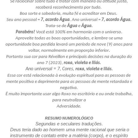
Se raciocinar sobre tudo e tratar com maneira ou atitude justa,
receberá reconhecimento por tudo.
Boa sorte e sabedoria, muita fé e acreditar em Deus.
Seu ano pessoal =
7, acordo Água
. Ano universal =
7, acordo Água.
Trata-se de
Água
e
Água.
Parabéns!
Você está 100% em harmonia com o universo.
Aproveite todas as boas oportunidades, e lembre-se uma
oportunidade boa perdida levará um período de nove (9) anos para
voltar, normalmente em proporção inferior
.
Portanto sua cor para Réveillon e principais decisões na duração do
ano 7 (2023),
roxa, violeta e lilás.
Ano universal = 7, Cores,
roxa, violeta e lilás.
Essa cor está relacionada à evolução espiritual para as pessoas de
mente positiva e deprimente para as pessoas de mente retardada e
negativa.
É muito importante usar algo Roxo no escritório e ou onde trabalha,
para neutralizar a
Adversidade.
RESUMO NUMEROLÓGICO
Segundas e seculares traduções.
Deus teria dado ao homem uma mente racional que seria o
instrumento de contato entre a matéria (corpo), e o espírito