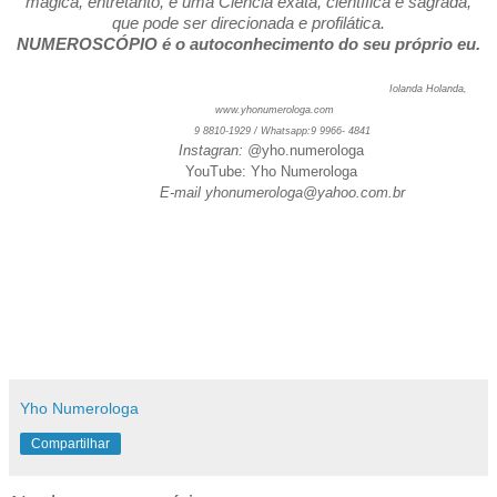
mágica, entretanto, é uma Ciência exata, científica e sagrada,
que pode ser direcionada e profilática.
NUMEROSCÓPIO é o autoconhecimento do seu próprio eu.
Iolanda Holanda,
www.yhonumerologa.com
9 8810-1929 / Whatsapp:9 9966- 4841
Instagran: @
yho.numerologa
YouTube: Yho Numerologa
E-mail yhonumerologa@yahoo.com.br
Yho Numerologa
Compartilhar