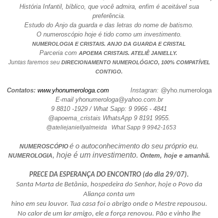
História Infantil, bíblico, que você admira, enfim é aceitável sua
preferência.
Estudo do Anjo da guarda e das letras do nome de batismo.
O numeroscópio hoje é tido como um investimento.
NUMEROLOGIA E CRISTAIS. ANJO DA GUARDA E CRISTAL
Parceria com
.
APOEMA CRISTAIS
ATELIÊ JANIELLY.
Juntas faremos seu
DIRECIONAMENTO NUMEROLÓGICO, 100% COMPATÍVEL
CONTIGO.
Contatos:
www.yhonumerologa.com
Instagran: @
yho.numerologa
E-mail yhonumerologa@yahoo.com.br
9 8810 -1929 / What Sapp: 9 9966 - 4841
@apoema_cristais WhatsApp 9 8191 9955.
@ateliejaniellyalmeida What Sapp 9 9942-1653
é o autoconhecimento do seu próprio eu.
NUMEROSCÓPIO
, hoje é um investimento.
Ontem, hoje e amanhã.
NUMEROLOGIA
PRECE DA ESPERANÇA DO ENCONTRO (do dia 29/07).
Santa Marta de Betânia, hospedeira do Senhor, hoje o Povo da
Aliança conta um
hino em seu louvor. Tua casa foi o abrigo onde o Mestre repousou.
No calor de um lar amigo, ele a força renovou. Pão e vinho lhe