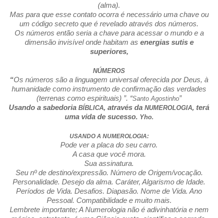
(alma).
Mas para que esse contato ocorra é necessário uma chave ou
um código secreto que é revelado através dos números.
Os números então seria a chave para acessar o mundo e a
dimensão invisível onde habitam as
energias sutis e
superiores,
NÚMEROS
“
Os números são a linguagem universal oferecida por Deus, à
humanidade como instrumento de confirmação das verdades
(terrenas como espirituais) ”. “
”
Santo Agostinho
Usando a sabedoria
, através da
, terá
BÍBLICA
NUMEROLOGIA
uma vida de sucesso.
Yho.
USANDO A NUMEROLOGIA:
Pode ver a placa do seu carro.
A casa que você mora.
Sua assinatura.
Seu nº de destino/expressão. Número de Origem/vocação.
Personalidade. Desejo da alma. Caráter, Algarismo de Idade.
Períodos de Vida. Desafios. Diapasão. Nome de Vida. Ano
Pessoal. Compatibilidade e muito mais.
Lembrete importante; A Numerologia não é adivinhatória e nem