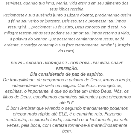
servistes, quando tua irmã, Maria, vida eterna em seu alimento dos
seus lábios recebia.
Reclamaste a sua ausência junto a Lázaro doente, proclamando assim
a fé no seu verbo onipotente. Dele escutas a promessa: teu irmão
ressurgirá. E proclamas: Tu és Cristo, Deus conosco em ti está. No
milagre testemunhas seu poder e seu amor: teu irmão retorna à vida,
à palavra do Senhor. Que possamos caminhar com Jesus, na fé
ardente, e contigo contempla sua face eternamente. Amém! (Liturgia
da Hora).
DIA 29 – SÁBADO - VIBRAÇÃO 7 - COR ROXA - PALAVRA CHAVE
.
PERFEIÇÃO
Dia considerado de paz de espírito
.
De tranquilidade, de pregarmos a palavra de Deus, irmos a Igreja,
independente de seita ou religião: Católicos, evangélicos,
espíritas, o importante, é que só existe um único Deus. Nós, os
filhos de Deus, escolhemos caminhos diferentes para chegarmos
até
ELE.
É bom lembrar que vivendo o segundo mandamento podemos
chegar mais rápido até ELE, é o caminho reto. Fazendo
meditação, respirando fundo, soltando o ar lentamente por sete
vezes, pela boca, com certeza tornar-se-á maravilhosamente
bem.