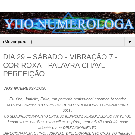
▼
DIA 29 – SÁBADO - VIBRAÇÃO 7 -
COR ROXA - PALAVRA CHAVE
PERFEIÇÃO.
AOS INTERESSADOS
.
Eu Yho, Janielle, Erika, em parceria profissional estamos fazendo:
SEU DIRECIONAMENTO NUMEROLÓGICO PROFISSIONAL PERSONALIZADO
2023 .
OU SEU DIRECIONAMENTO CRIATIVO INDIVIDUAL PERSONALIZADO (INFINITO).
Sendo você, católica, evangélica, espírita, sem religião definida pode
adquirir o seu
DIRECIONAMENTO.
(Infinito)
DIRECIONAMENTO PROFISSIONAL,
DIRECIONAMENTO CRIATIVO