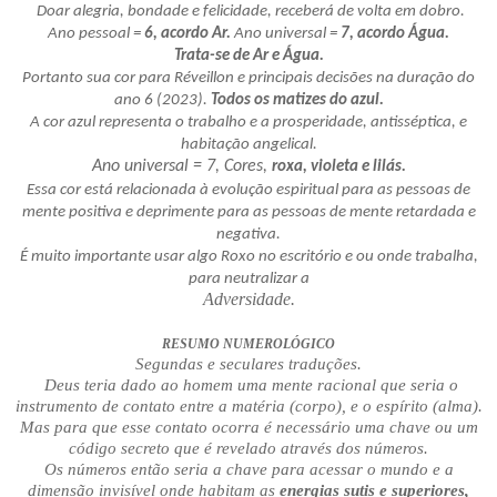
Doar alegria, bondade e felicidade, receberá de volta em dobro.
Ano pessoal =
6, acordo
Ar.
Ano universal =
7, acordo
Água.
Trata-se de Ar e Água.
Portanto sua cor para Réveillon e principais decisões na duração do
ano 6 (2023).
Todos os matizes do azul.
A cor azul representa o trabalho e a prosperidade, antisséptica, e
habitação angelical.
Ano universal = 7, Cores,
roxa, violeta e lilás.
Essa cor está relacionada à evolução espiritual para as pessoas de
mente positiva e deprimente para as pessoas de mente retardada e
negativa.
É muito importante usar algo Roxo no escritório e ou onde trabalha,
para neutralizar a
Adversidade.
RESUMO NUMEROLÓGICO
Segundas e seculares traduções.
Deus teria dado ao homem uma mente racional que seria o
instrumento de contato entre a matéria (corpo), e o espírito (alma).
Mas para que esse contato ocorra é necessário uma chave ou um
código secreto que é revelado através dos números.
Os números então seria a chave para acessar o mundo e a
dimensão invisível onde habitam as
energias sutis e superiores,