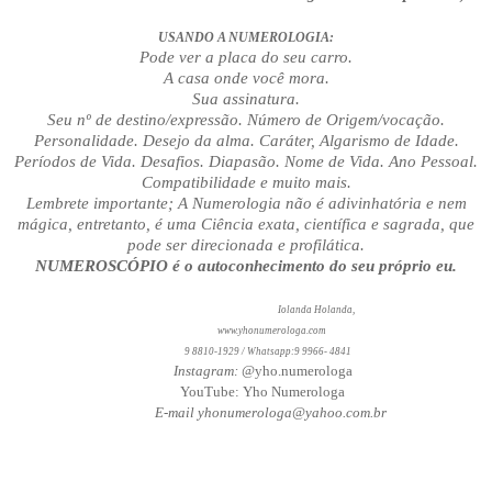
USANDO A NUMEROLOGIA:
Pode ver a placa do seu carro.
A casa onde você mora.
Sua assinatura.
Seu nº de destino/expressão. Número de Origem/vocação.
Personalidade. Desejo da alma. Caráter, Algarismo de Idade.
Períodos de Vida. Desafios. Diapasão. Nome de Vida. Ano Pessoal.
Compatibilidade e muito mais.
Lembrete importante; A Numerologia não é adivinhatória e nem
mágica, entretanto, é uma Ciência exata, científica e sagrada, que
pode ser direcionada e profilática.
NUMEROSCÓPIO é o autoconhecimento do seu próprio eu.
Iolanda Holanda,
www.yhonumerologa.com
9 8810-1929 / Whatsapp:9 9966- 4841
Instagram: @
yho.numerologa
YouTube: Yho Numerologa
E-mail yhonumerologa@yahoo.com.br