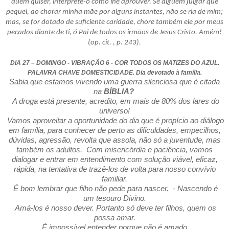
quem quiser, interprete-o como lhe aprouver. Se alguém julgar que
pequei, ao chorar minha mãe por alguns instantes, não se ria de mim;
mas, se for dotado de suficiente caridade, chore também ele por meus
pecados diante de ti, ó Pai de todos os irmãos de Jesus Cristo. Amém!
(op. cit. , p. 243).
DIA 27 – DOMINGO - VIBRAÇÃO 6 - COR TODOS OS MATIZES DO AZUL.
PALAVRA CHAVE DOMESTICIDADE. Dia devotado à família.
Sabia que estamos vivendo uma guerra silenciosa que é citada
na
BÍBLIA?
A droga está presente, acredito, em mais de 80% dos lares do
universo!
Vamos aproveitar a oportunidade do dia que é propício ao diálogo
em família, para conhecer de perto as dificuldades, empecilhos,
dúvidas, agressão, revolta que assola, não só a juventude, mas
também os adultos. Com misericórdia e paciência, vamos
dialogar e entrar em entendimento com solução viável, eficaz,
rápida, na tentativa de trazê-los de volta para nosso convívio
familiar.
É bom lembrar que filho não pede para nascer. - Nascendo é
um tesouro Divino.
Amá-los é nosso dever. Portanto só deve ter filhos, quem os
possa amar.
É impossível entender porque não é amado.