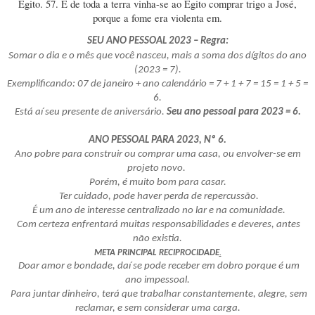
Egito. 57. E de toda a terra vinha-se ao Egito comprar trigo a José,
porque a fome era violenta em.
SEU ANO PESSOAL 2023 – Regra:
Somar o dia e o mês que você nasceu, mais a soma dos dígitos do ano
(2023 = 7).
Exemplificando: 07 de janeiro + ano calendário = 7 + 1 + 7 = 15 = 1 + 5 =
6.
Está aí seu presente de aniversário.
Seu ano pessoal para 2023 = 6.
ANO PESSOAL PARA 2023, Nº 6.
Ano pobre para construir ou comprar uma casa, ou envolver-se em
projeto novo.
Porém, é muito bom para casar.
Ter cuidado, pode haver perda de repercussão.
É um ano de interesse centralizado no lar e na comunidade.
Com certeza enfrentará muitas responsabilidades e deveres, antes
não existia.
META PRINCIPAL RECIPROCIDADE
.
Doar amor e bondade, daí se pode receber em dobro porque é um
ano impessoal.
Para juntar dinheiro, terá que trabalhar constantemente, alegre, sem
reclamar, e sem considerar uma carga.