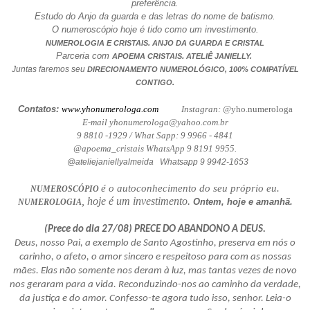
preferência.
Estudo do Anjo da guarda e das letras do nome de batismo.
O numeroscópio hoje é tido como um investimento.
NUMEROLOGIA E CRISTAIS. ANJO DA GUARDA E CRISTAL
Parceria com
.
APOEMA CRISTAIS
ATELIÊ JANIELLY.
Juntas faremos seu
DIRECIONAMENTO NUMEROLÓGICO, 100% COMPATÍVEL
CONTIGO.
Contatos:
www.yhonumerologa.com
Instagran: @
yho.numerologa
E-mail yhonumerologa@yahoo.com.br
9 8810 -1929 / What Sapp: 9 9966 - 4841
@apoema_cristais WhatsApp 9 8191 9955.
@ateliejaniellyalmeida Whatsapp 9 9942-1653
é o autoconhecimento do seu próprio eu.
NUMEROSCÓPIO
, hoje é um investimento.
Ontem, hoje e amanhã.
NUMEROLOGIA
(Prece do dia 27/08) PRECE DO ABANDONO A DEUS.
Deus, nosso Pai, a exemplo de Santo Agostinho, preserva em nós o
carinho, o afeto, o amor sincero e respeitoso para com as nossas
mães. Elas não somente nos deram à luz, mas tantas vezes de novo
nos geraram para a vida. Reconduzindo-nos ao caminho da verdade,
da justiça e do amor. Confesso-te agora tudo isso, senhor. Leia-o