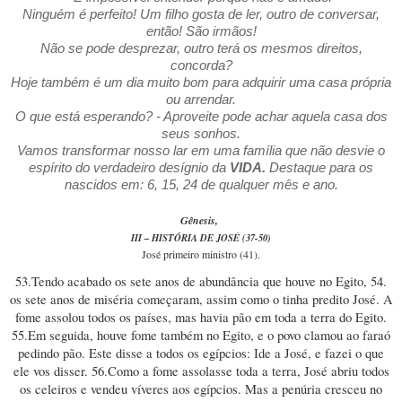
Ninguém é perfeito! Um filho gosta de ler, outro de conversar,
então! São irmãos!
Não se pode desprezar, outro terá os mesmos direitos,
concorda?
Hoje também é um dia muito bom para adquirir uma casa própria
ou arrendar.
O que está esperando? - Aproveite pode achar aquela casa dos
seus sonhos.
Vamos transformar nosso lar em uma família que não desvie o
espírito do verdadeiro desígnio da
VIDA.
Destaque para os
nascidos em: 6, 15, 24 de qualquer mês e ano.
Gênesis,
III – HISTÓRIA DE JOSÉ (37-50)
José primeiro ministro (41).
53.Tendo acabado os sete anos de abundância que houve no Egito, 54.
os sete anos de miséria começaram, assim como o tinha predito José. A
fome assolou todos os países, mas havia pão em toda a terra do Egito.
55.Em seguida, houve fome também no Egito, e o povo clamou ao faraó
pedindo pão. Este disse a todos os egípcios: Ide a José, e fazei o que
ele vos disser. 56.Como a fome assolasse toda a terra, José abriu todos
os celeiros e vendeu víveres aos egípcios. Mas a penúria cresceu no