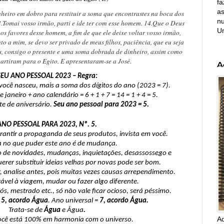
fa
as
heiro em dobro para restituir a soma que encontrastes na boca dos
nu
3.Tomai vosso irmão, parti e ide ter com esse homem. 14.Que o Deus
U
s favores desse homem, a fim de que ele deixe voltar vosso irmão,
 a mim, se devo ser privado de meus filhos, paciência, que eu seja
s, consigo o presente e uma soma dobrada de dinheiro, assim como
artiram para o Egito. E apresentaram-se a José.
A
SEU ANO PESSOAL 2023 – Regra:
você nasceu, mais a soma dos dígitos do ano (2023 = 7).
 janeiro + ano calendário = 6 + 1 + 7 = 14 = 1 + 4 = 5.
te de aniversário.
Seu ano pessoal para 2023 = 5.
ANO PESSOAL PARA 2023, Nº. 5.
arantir a propaganda de seus produtos, invista em você.
 no que puder este ano é de mudança.
o de novidades, mudanças, inquietações, desassossego e
erer substituir ideias velhas por novas pode ser bom.
r, analise antes, pois muitas vezes causas arrependimento.
ável à viagem, mudar ou fazer algo diferente.
 pós, mestrado etc., só não vale ficar ocioso, será péssimo.
=
5, acordo
Água
. Ano universal =
7, acordo Água.
Trata-se de
Água
e Água
.
A
ocê está 100% em harmonia com o universo.