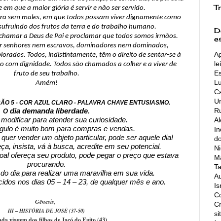
T
 em que a maior glória é servir e não ser servido.
rra sem males, em que todos possam viver dignamente como
ufruindo dos frutos da terra e do trabalho humano.
D
chamar a Deus de Pai e proclamar que todos somos irmãos.
e
tir senhores nem escravos, dominadores nem dominados,
Ag
orados. Todos, indistintamente, têm o direito de sentar-se à
le
o com dignidade. Todos são chamados a colher e a viver de
Es
fruto de seu trabalho.
L
Amém!
Ca
Un
.
RAÇÃO 5 - COR AZUL CLARO - PALAVRA CHAVE ENTUSIASMO
Ru
dia demanda liberdade.
O
A
modificar para atender sua curiosidade.
gulo é muito bom para compras e vendas.
In
quer vender um objeto particular, pode ser aquele dia!
do
eça, insista, vá à busca, acredite em seu potencial.
Ni
al ofereça seu produto, pode pegar o preço que estava
Ma
procurando.
Ta
 do dia para realizar uma maravilha em sua vida.
Au
idos nos dias 05 – 14 – 23, de qualquer mês e ano.
Is
Co
Gênesis,
C
III – HISTÓRIA DE JOSÉ (37-50)
si
da viagem dos filhos de Jacó do Egito (43)