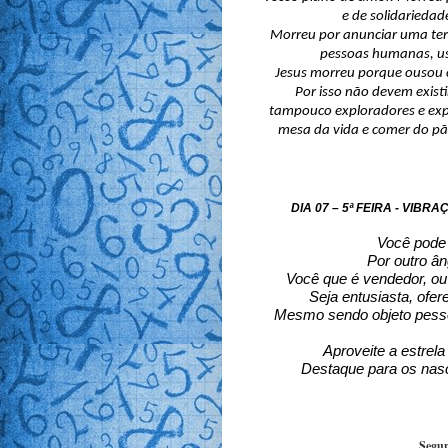
e de solidariedade
Morreu por anunciar uma te
pessoas humanas, us
Jesus morreu porque ousou 
Por isso não devem exis
tampouco exploradores e expl
mesa da vida e comer do pã
DIA 07 – 5ª FEIRA - VIB
Você pode 
Por outro ân
Você que é vendedor, ou 
Seja entusiasta, ofer
Mesmo sendo objeto pesso
Aproveite a estrela
Destaque para os nasc
Segun