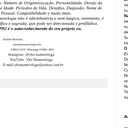
ão. Número de Origem/vocação. Personalidade. Desejo da
ne
de Idade. Períodos de Vida. Desafios. Diapasão. Nome de
nu
 Pessoal. Compatibilidade e muito mais.
N
erologia não é adivinhatória e nem mágica, entretanto, é
se
ífica e sagrada, que pode ser direcionada e profilática.
n
é o autoconhecimento do seu próprio eu.
de
Su
anda,
h
www.yhonumerologa.com
O
9 8810-1929 / Whatsapp:9 9966- 4841
E
Instagran: @
yho.numerologa
Da
YouTube: Yho Numerologa
fe
il yhonumerologa@yahoo.com.br
Co
N
re
N
To
su
A