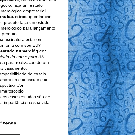
gócio, faça um estudo
merológico empresarial.
anufatureiros
, quer lançar
u produto faça um estudo
umerológico para lançamento
 produto.
a assinatura estar em
armonia com seu EU?
 estudo numerológico:
studo do nome para RN.
ta para realização de um
liz casamento.
mpatibilidade de casais.
úmero da sua casa e sua
spectiva Cor.
umeroscopio.
dos esses estudos são de
a importância na sua vida.
dsense