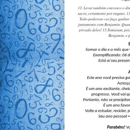
12. Levai também convosco o din
sacos, certamente por engano. 1
Todo-poderoso vos faça ganhar o
juntamente com Benjamin. Quanto
privado deles! 15.Tomaram, poi
Benjamin, e p
Somar o dia e o mês que 
Exemplificando: 06 de
Está aí seu presen
Este ano você precisa g
Acresça
É um ano excitante, chei
progresso. Você vai qu
Portanto, não se precipita
É um ano favor
Volte a estudar, reciclar,
Seu ano pessoal 
Parabéns!
V