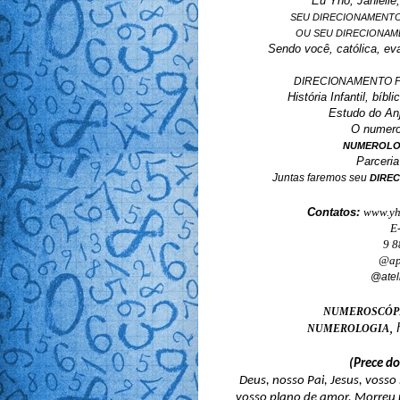
Eu Yho, Janielle
SEU DIRECIONAMENTO
OU SEU DIRECIONAME
Sendo você, católica, eva
DIRECIONAMENTO P
História Infantil, bíb
Estudo do Anj
O numero
NUMEROLOG
Parceri
Juntas faremos seu
DIRE
Contatos:
www.yh
E
9 8
@ap
@atel
NUMEROSCÓP
,
NUMEROLOGIA
(Prece d
Deus, nosso Pai, Jesus, voss
vosso plano de amor. Morreu p