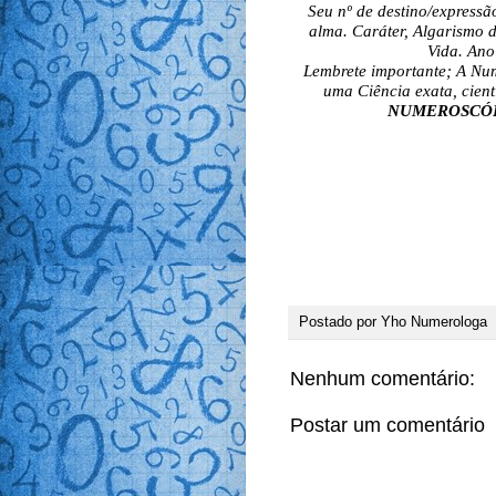
Seu nº de destino/express
alma. Caráter, Algarismo 
Vida. Ano
Lembrete importante; A Num
uma Ciência exata, cient
NUMEROSCÓPIO 
Iolanda Hol
E-ma
Postado por
Yho Numerologa
Nenhum comentário:
Postar um comentário