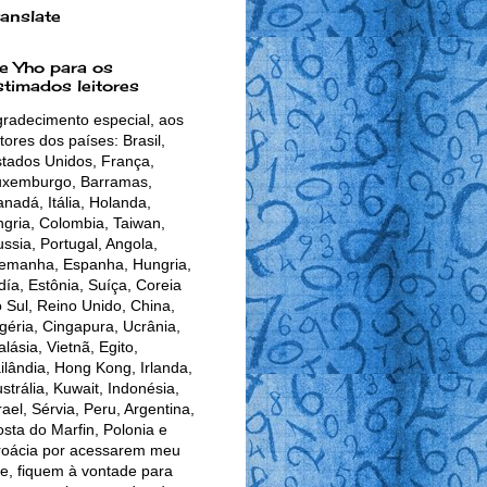
ranslate
e Yho para os
stimados leitores
radecimento especial, aos
itores dos países: Brasil,
tados Unidos, França,
uxemburgo, Barramas,
nadá, Itália, Holanda,
gria, Colombia, Taiwan,
ssia, Portugal, Angola,
lemanha, Espanha, Hungria,
día, Estônia, Suíça, Coreia
 Sul, Reino Unido, China,
géria, Cingapura, Ucrânia,
lásia, Vietnã, Egito,
ilândia, Hong Kong, Irlanda,
strália, Kuwait, Indonésia,
rael, Sérvia, Peru, Argentina,
sta do Marfin, Polonia e
roácia por acessarem meu
te, fiquem à vontade para