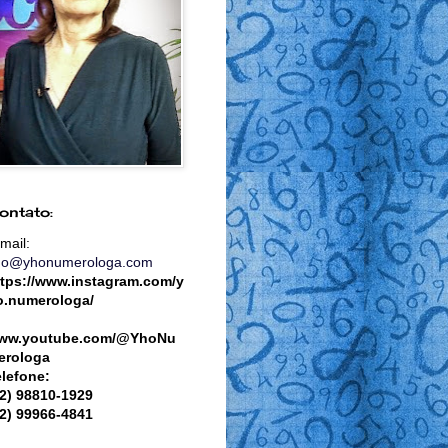
ontato:
mail:
ho@yhonumerologa.com
ttps://www.instagram.com/y
o.numerologa/
ww.youtube.com/@YhoNu
erologa
elefone:
82) 98810-1929
82) 99966-4841