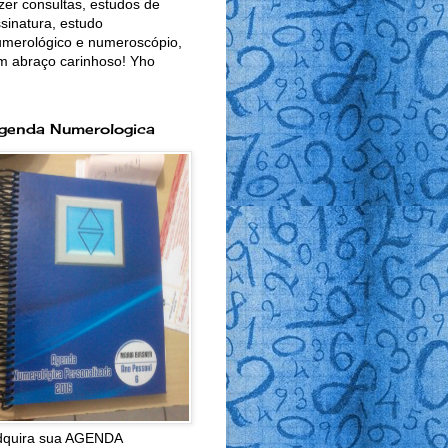
zer consultas, estudos de
sinatura, estudo
merológico e numeroscópio,
m abraço carinhoso! Yho
genda Numerologica
dquira sua AGENDA