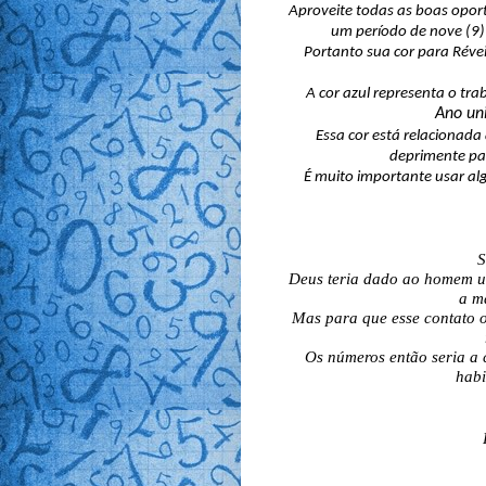
Aproveite todas as boas opor
um período de nove (9)
Portanto sua cor para Révei
A cor azul representa o tra
Ano uni
Essa cor está relacionada
deprimente pa
É muito importante usar alg
S
Deus teria dado ao homem um
a ma
Mas para que esse contato 
Os números então seria a 
hab