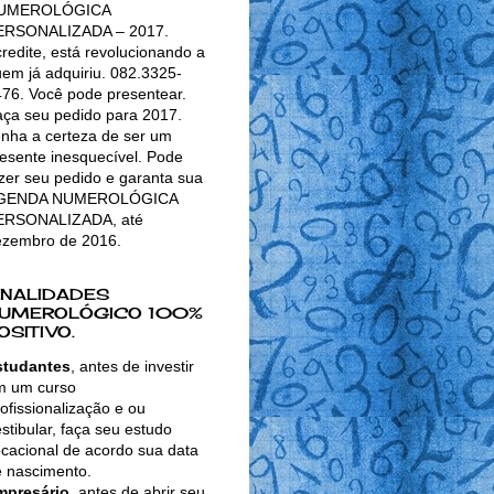
UMEROLÓGICA
ERSONALIZADA – 2017.
redite, está revolucionando a
em já adquiriu. 082.3325-
76. Você pode presentear.
ça seu pedido para 2017.
nha a certeza de ser um
esente inesquecível. Pode
zer seu pedido e garanta sua
GENDA NUMEROLÓGICA
ERSONALIZADA, até
ezembro de 2016.
INALIDADES
UMEROLÓGICO 100%
OSITIVO.
studantes
, antes de investir
m um curso
ofissionalização e ou
stibular, faça seu estudo
cacional de acordo sua data
 nascimento.
mpresário
, antes de abrir seu