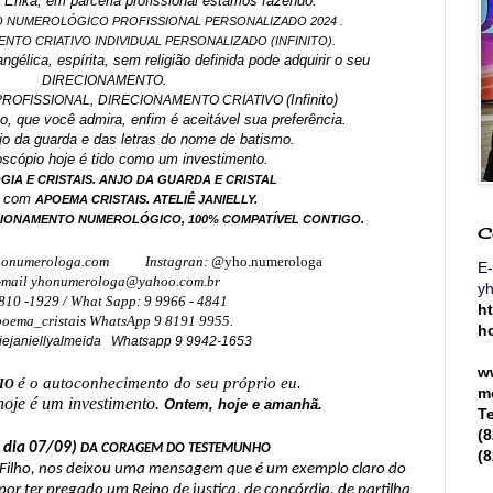
, Erika, em parceria profissional estamos fazendo:
 NUMEROLÓGICO PROFISSIONAL PERSONALIZADO 2024 .
NTO CRIATIVO INDIVIDUAL PERSONALIZADO (INFINITO).
ngélica, espírita, sem religião definida pode adquirir o seu
DIRECIONAMENTO.
(Infinito)
ROFISSIONAL,
DIRECIONAMENTO CRIATIVO
lico, que você admira, enfim é aceitável sua preferência.
o da guarda e das letras do nome de batismo.
scópio hoje é tido como um investimento.
IA E CRISTAIS. ANJO DA GUARDA E CRISTAL
a com
.
APOEMA CRISTAIS
ATELIÊ JANIELLY.
CIONAMENTO NUMEROLÓGICO, 100% COMPATÍVEL CONTIGO.
C
onumerologa.com
Instagran: @
yho.numerologa
E-
-mail yhonumerologa@yahoo.com.br
y
810 -1929 / What Sapp: 9 9966 - 4841
h
oema_cristais WhatsApp 9 8191 9955.
h
iejaniellyalmeida Whatsapp 9 9942-1653
w
é o autoconhecimento do seu próprio eu.
IO
m
 hoje é um investimento.
Ontem, hoje e amanhã.
T
(
o dia 07/09)
DA CORAGEM DO TESTEMUNHO
(
o Filho, nos deixou uma mensagem que é um exemplo claro do
or ter pregado um Reino de justiça, de concórdia, de partilha