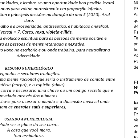
N
tunidades, e lembre-se uma oportunidade boa perdida levará
P
 anos para voltar, normalmente em proporção inferior
.
Ac
llon e principais decisões na duração do ano 5 (2023). Azul
qu
claro.
94
balho e a prosperidade, antisséptica, e habitação angelical.
Fa
versal = 7, Cores,
roxa, violeta e lilás.
Te
 à evolução espiritual para as pessoas de mente positiva e
pr
ra as pessoas de mente retardada e negativa.
fa
o Roxo no escritório e ou onde trabalha, para neutralizar a
A
Adversidade.
P
d
RESUMO NUMEROLÓGICO
egundas e seculares traduções.
a mente racional que seria o instrumento de contato entre
F
téria (corpo), e o espírito (alma).
N
ocorra é necessário uma chave ou um código secreto que é
P
revelado através dos números.
chave para acessar o mundo e a dimensão invisível onde
E
itam as
energias sutis e superiores,
e
Pr
USANDO A NUMEROLOGIA:
Ve
Pode ver a placa do seu carro.
vo
A casa que você mora.
de
Sua assinatura.
E