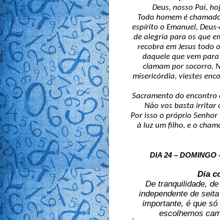
Deus, nosso Pai, ho
Todo homem é chamado 
espírito o Emanuel, Deus
de alegria para os que e
recobra em Jesus todo o
daquele que vem para 
clamam por socorro. N
misericórdia, viestes en
Sacramento do encontro e
Não vos basta irritar
Por isso o próprio Senhor
à luz um filho, e o cha
DIA 24 – DOMINGO
Dia c
De tranquilidade, de
independente de seita 
importante, é que só
escolhemos cami