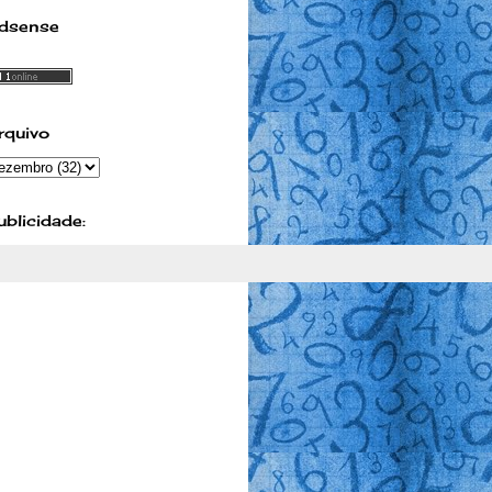
dsense
rquivo
ublicidade: