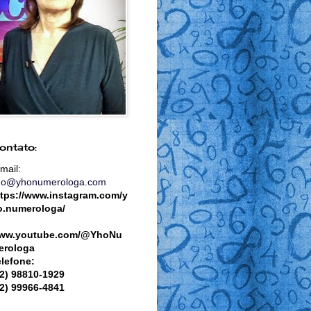
ontato:
mail:
ho@yhonumerologa.com
ttps://www.instagram.com/y
o.numerologa/
ww.youtube.com/@YhoNu
erologa
elefone:
82) 98810-1929
82) 99966-4841