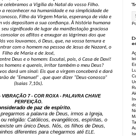
T
je celebramos a Vigília do Natal do vosso Filho.
a reconhecer na humanidade e na simplicidade de
-conosco, Filho da Virgem Maria, esperança de vida e
m vós depositam a sua confiança. À história humana
P
 seu significado de lugar da manifestação graciosa
consolar os aflitos e enxugar as lágrimas dos que
D
ós vos louvamos, ó Deus, que, na vossa ternura e
e
contrar com o homem na pessoa de Jesus de Nazaré, o
Ag
Filho de Maria e de José,
le
ntre Deus e o homem: Escutai, pois, ó Casa de Davi!
Es
 os homens e quereis, irritar também o meu Deus?
L
 vos dará um sinal: Eis que a virgem conceberá e dará
Ca
marão de “Emanuel” , que quer dizer “Deus-conosco”
Un
(Isaias 7,10s).
Ru
A
 - VIBRAÇÃO 7 - COR ROXA - PALAVRA CHAVE
In
.
PERFEIÇÃO
do
onsiderado de paz de espírito
.
Ni
 pregarmos a palavra de Deus, irmos a Igreja,
Ma
ou religião: Católicos, evangélicos, espíritas, o
Ta
 existe um único Deus. Nós, os filhos de Deus,
Au
nhos diferentes para chegarmos até
ELE.
Is