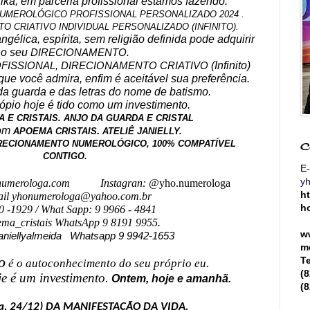
rika, em parceria profissional estamos fazendo:
UMEROLÓGICO PROFISSIONAL PERSONALIZADO 2024 .
O CRIATIVO INDIVIDUAL PERSONALIZADO (INFINITO).
ngélica, espírita, sem religião definida pode adquirir
o seu
DIRECIONAMENTO.
(Infinito)
FISSIONAL,
DIRECIONAMENTO CRIATIVO
o, que você admira, enfim é aceitável sua preferência.
da guarda e das letras do nome de batismo.
pio hoje é tido como um investimento.
 E CRISTAIS. ANJO DA GUARDA E CRISTAL
com
.
APOEMA CRISTAIS
ATELIÊ JANIELLY.
RECIONAMENTO NUMEROLÓGICO, 100% COMPATÍVEL
C
CONTIGO.
E-
y
umerologa.com
Instagran: @
yho.numerologa
h
il yhonumerologa@yahoo.com.br
h
0 -1929 / What Sapp: 9 9966 - 4841
a_cristais WhatsApp 9 8191 9955.
w
janiellyalmeida Whatsapp 9 9942-1653
m
T
é o autoconhecimento do seu próprio eu.
IO
(
je é um investimento.
Ontem, hoje e amanhã.
(
dia, 24/12) DA MANIFESTAÇÃO DA VIDA.