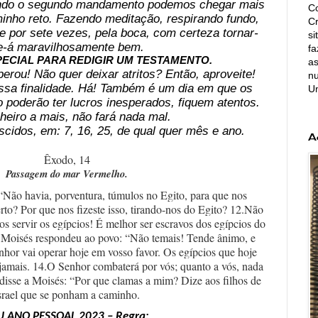
endo o segundo mandamento podemos chegar mais
Co
minho reto. Fazendo meditação, respirando fundo,
C
e por sete vezes, pela boca, com certeza tornar-
si
e-á maravilhosamente bem.
fa
PECIAL PARA REDIGIR UM TESTAMENTO.
as
erou! Não quer deixar atritos? Então, aproveite!
nu
essa finalidade. Há! Também é um dia em que os
U
 poderão ter lucros inesperados, fiquem atentos.
heiro a mais, não fará nada mal.
cidos, em: 7, 16, 25, de qual quer mês e ano.
A
Êxodo, 14
Passagem do mar Vermelho.
“Não havia, porventura, túmulos no Egito, para que nos
rto? Por que nos fizeste isso, tirando-nos do Egito? 12.Não
os servir os egípcios! É melhor ser escravos dos egípcios do
3.Moisés respondeu ao povo: “Não temais! Tende ânimo, e
enhor vai operar hoje em vosso favor. Os egípcios que hoje
r jamais. 14.O Senhor combaterá por vós; quanto a vós, nada
 disse a Moisés: “Por que clamas a mim? Dize aos filhos de
srael que se ponham a caminho.
U ANO PESSOAL 2023 – Regra: