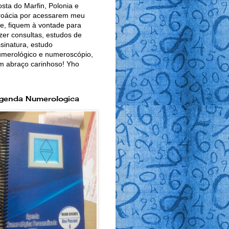
sta do Marfin, Polonia e
roácia por acessarem meu
te, fiquem à vontade para
zer consultas, estudos de
sinatura, estudo
merológico e numeroscópio,
m abraço carinhoso! Yho
genda Numerologica