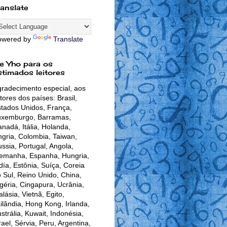
ranslate
owered by
Translate
e Yho para os
stimados leitores
radecimento especial, aos
itores dos países: Brasil,
tados Unidos, França,
uxemburgo, Barramas,
nadá, Itália, Holanda,
gria, Colombia, Taiwan,
ssia, Portugal, Angola,
lemanha, Espanha, Hungria,
día, Estônia, Suíça, Coreia
 Sul, Reino Unido, China,
géria, Cingapura, Ucrânia,
lásia, Vietnã, Egito,
ilândia, Hong Kong, Irlanda,
strália, Kuwait, Indonésia,
rael, Sérvia, Peru, Argentina,