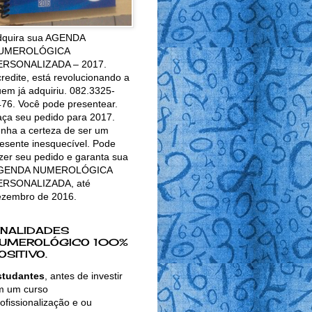
dquira sua AGENDA
UMEROLÓGICA
ERSONALIZADA – 2017.
redite, está revolucionando a
em já adquiriu. 082.3325-
76. Você pode presentear.
ça seu pedido para 2017.
nha a certeza de ser um
esente inesquecível. Pode
zer seu pedido e garanta sua
GENDA NUMEROLÓGICA
ERSONALIZADA, até
ezembro de 2016.
INALIDADES
UMEROLÓGICO 100%
OSITIVO.
studantes
, antes de investir
m um curso
ofissionalização e ou