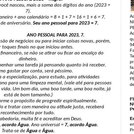
você nasceu, mais a soma dos dígitos do ano (2023 =
7).
A
neiro + ano calendário = 8 + 1 + 7 = 16 = 1 + 6 = 7.
N
 de aniversário.
Seu ano pessoal para 2023 = 7.
P
Ac
AL PARA 2023, 7.
qu
ão de negócios ou para iniciar coisas novas, porém,
94
 toques finais no que iniciou antes.
Fa
nanceiro, se não se atirar ou ficar ao encalço do
Te
dinheiro.
pr
enhar uma tarefa já pensando quanto irá receber.
fa
o gastar por conta, será péssimo.
A
 a especialização, para estudo, para atividades
P
ano para uma limpeza mental, (vale até para pessoas
d
 vida. Um bom dia, uma boa tarde, uma boa noite, já
está de bom tamanho.)
F
orme o propósito de progredir espiritualmente.
N
do e tratar com maneira ou atitude justa, receberá
P
reconhecimento por tudo.
E
sabedoria, muita fé e acreditar em Deus.
e
, acordo Água
. Ano universal =
7, acordo Água.
Pr
Trata-se de
Água
e
Água.