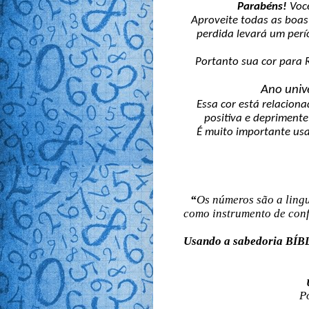
Parabéns!
Voc
Aproveite todas as boa
perdida levará um perí
Portanto sua cor para R
Ano unive
Essa cor está relacion
positiva e deprimente
É muito importante usa
“
Os números são a ling
como instrumento de conf
Usando a sabedoria
BÍB
Po