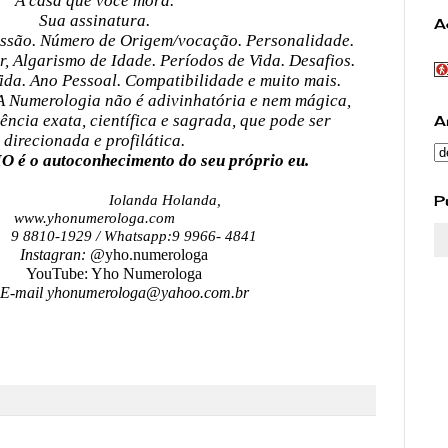
A casa que você mora.
Sua assinatura.
A
essão. Número de Origem/vocação. Personalidade.
, Algarismo de Idade. Períodos de Vida. Desafios.
da. Ano Pessoal. Compatibilidade e muito mais.
A Numerologia não é adivinhatória e nem mágica,
ência exata, científica e sagrada, que pode ser
A
direcionada e profilática.
 o autoconhecimento do seu próprio eu.
P
Iolanda Holanda,
www.yhonumerologa.com
1929 / Whatsapp:9 9966- 4841
nstagran: @
yho.numerologa
ouTube: Yho Numerologa
 yhonumerologa@yahoo.com.br