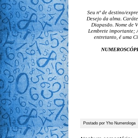
Seu nº de destino/expr
Desejo da alma. Caráter
Diapasão. Nome de Vi
Lembrete importante; 
entretanto, é uma Ci
NUMEROSCÓPIO é
9 8810-
I
Y
E-mail
Postado por
Yho Numerologa