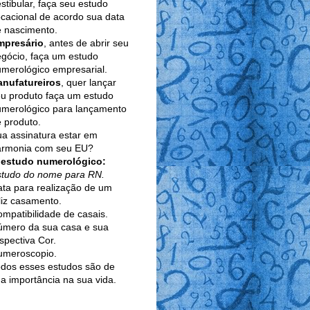
stibular, faça seu estudo
cacional de acordo sua data
 nascimento.
mpresário
, antes de abrir seu
gócio, faça um estudo
merológico empresarial.
anufatureiros
, quer lançar
u produto faça um estudo
umerológico para lançamento
 produto.
a assinatura estar em
armonia com seu EU?
 estudo numerológico:
studo do nome para RN.
ta para realização de um
liz casamento.
mpatibilidade de casais.
úmero da sua casa e sua
spectiva Cor.
umeroscopio.
dos esses estudos são de
a importância na sua vida.