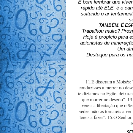
É bom lembrar que viv
rápido até ELE, é o ca
soltando o ar lentament
s
TAMBÉM, É ES
Trabalhou muito? Prosp
Hoje é propício para 
acionistas de mineração
Um din
Destaque para os nas
11.E disseram a Moisés: 
conduzisses a morrer no dese
te dizíamos no Egito: deixa-n
que morrer no deserto”. 1
vereis a libertação que o S
vedes, não os tornareis a ve
tereis a fazer”. 15.O Senhor
I
SE