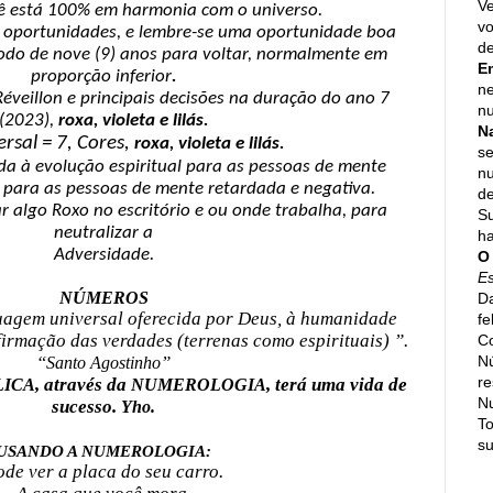
Ve
ê está 100% em harmonia com o universo.
vo
s oportunidades, e lembre-se uma oportunidade boa
de
odo de nove (9) anos para voltar, normalmente em
E
proporção inferior
.
ne
éveillon e principais decisões na duração do ano 7
nu
(2023),
roxa, violeta e lilás.
N
rsal = 7, Cores,
roxa, violeta e lilás.
se
ada à evolução espiritual para as pessoas de mente
n
 para as pessoas de mente retardada e negativa.
de
r algo Roxo no escritório e ou onde trabalha, para
Su
neutralizar a
h
Adversidade.
O
E
NÚMEROS
Da
uagem universal oferecida por Deus, à humanidade
fe
irmação das verdades (terrenas como espirituais) ”.
Co
N
“
”
Santo Agostinho
re
, através da
, terá uma vida de
LICA
NUMEROLOGIA
N
sucesso.
Yho.
To
su
USANDO A NUMEROLOGIA:
de ver a placa do seu carro.