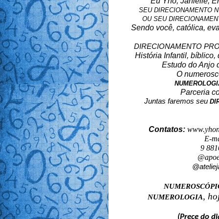
Eu Yho, Janielle, E
SEU DIRECIONAMENTO N
OU SEU DIRECIONAMENT
Sendo você, católica, eva
DIRECIONAMENTO PRO
História Infantil, bíblic
Estudo do Anjo 
O numeroscó
NUMEROLOGIA
Parceria 
Juntas faremos seu
DI
Contatos:
www.yhon
E-ma
9 881
@apoem
@atelie
NUMEROSCÓP
, ho
NUMEROLOGIA
(Prece do 