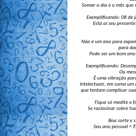
Somar o dia e o mês que 
Exemplificando: 08 de ja
Está aí seu presente
ANO PESSO
Não é um ano para expans
para dar
Pode ser um bom ano fi
Exemplificando: Desemp
Ou mesm
É uma vibração para
intelectuais, em suma um 
que tentam complicar sua
Fique só medite e f
Se raciocinar sobre tu
Boa sorte e 
Seu ano pessoal =
7