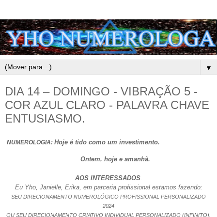
▼
DIA 14 – DOMINGO - VIBRAÇÃO 5 -
COR AZUL CLARO - PALAVRA CHAVE
ENTUSIASMO.
Hoje é tido como um investimento.
NUMEROLOGIA:
Ontem, hoje e amanhã.
AOS INTERESSADOS
.
Eu Yho, Janielle, Erika, em parceria profissional estamos fazendo:
SEU DIRECIONAMENTO NUMEROLÓGICO PROFISSIONAL PERSONALIZADO
2024
OU SEU DIRECIONAMENTO CRIATIVO INDIVIDUAL PERSONALIZADO (INFINITO).