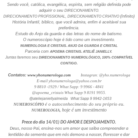
Sendo você, católica, evangélica, espírita, sem religião definida pode
adquirir o seu
DIRECIONAMENTO.
(Infinito)
DIRECIONAMENTO PROFISSIONAL,
DIRECIONAMENTO CRIATIVO
História Infantil, bíblico, que você admira, enfim é aceitável sua
preferência.
Estudo do Anjo da guarda e das letras do nome de batismo.
O numeroscópio hoje é tido como um investimento.
NUMEROLOGIA E CRISTAIS. ANJO DA GUARDA E CRISTAL
Parceria com
.
APOEMA CRISTAIS
ATELIÊ JANIELLY.
Juntas faremos seu
DIRECIONAMENTO NUMEROLÓGICO, 100% COMPATÍVEL
CONTIGO.
Contatos:
www.yhonumerologa.com
Instagran: @yho.numerologa
E-mail yhonumerologa@yahoo.com.br
9 8810 -1929 / What Sapp: 9 9966 - 4841
@apoema_cristais What Sapp 9 8191 9955.
@ateliejaniellyalmeida What Sapp 9 9942-1653
é o autoconhecimento do seu próprio eu.
NUMEROSCÓPIO
hoje é um investimento
NUMEROLOGIA,
Prece do dia 14/01) DO AMOR E DESPOJAMENTO.
Deus, nosso Pai, ensina-nos um amor que saiba compreender a
lentidão da semente que em nós demora a nascer, florescer e dar