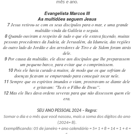
mês e ano.
Evangelista Marcos III
As multidões seguem Jesus
7
Jesus retirou-se com os seus discípulos para o mar, e uma grande
multidão vinda da Galileia o seguia.
8
Quando ouviram a respeito de tudo o que ele estava fazendo, muitas
pessoas procedentes da Judeia, de Jerusalém, da Idumeia, das regiões
do outro lado do Jordão e dos arredores de Tiro e de Sidom foram atrás
dele.
9
Por causa da multidão, ele disse aos discípulos que lhe preparassem
um pequeno barco, para evitar que o comprimissem.
10
Pois ele havia curado a muitos, de modo que os que sofriam de
doenças ficavam se empurrando para conseguir tocar nele.
11
Sempre que os espíritos imundos o viam, prostravam-se diante dele
e gritavam: "Tu
és o Filho de Deus".
12
Mas ele lhes dava ordens severas para que não dissessem quem ele
era.
SEU ANO PESSOAL 2024 – Regra:
Somar o dia e o mês que você nasceu, mais a soma dos dígitos do ano
(2024= 8).
Exemplificando: 05 de janeiro + ano calendário = 5+ 1 + 8 = 14 = 1 + 4 =