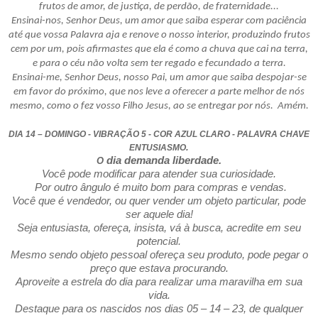
frutos de amor, de justiça, de perdão, de fraternidade...
Ensinai-nos, Senhor Deus, um amor que saiba esperar com paciência
até que vossa Palavra aja e renove o nosso interior, produzindo frutos
cem por um, pois afirmastes que ela é como a chuva que cai na terra,
e para o céu não volta sem ter regado e fecundado a terra.
Ensinai-me, Senhor Deus, nosso Pai, um amor que saiba despojar-se
em favor do próximo, que nos leve a oferecer a parte melhor de nós
mesmo, como o fez vosso Filho Jesus, ao se entregar por nós. Amém.
DIA 14 – DOMINGO - VIBRAÇÃO 5 - COR AZUL CLARO - PALAVRA CHAVE
.
ENTUSIASMO
dia demanda liberdade.
O
Você pode modificar para atender sua curiosidade.
Por outro ângulo é muito bom para compras e vendas.
Você que é vendedor, ou quer vender um objeto particular, pode
ser aquele dia!
Seja entusiasta, ofereça, insista, vá à busca, acredite em seu
potencial.
Mesmo sendo objeto pessoal ofereça seu produto, pode pegar o
preço que estava procurando.
Aproveite a estrela do dia para realizar uma maravilha em sua
vida.
Destaque para os nascidos nos dias 05 – 14 – 23, de qualquer