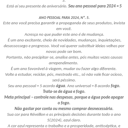
5.
Está aí seu presente de aniversário.
Seu ano pessoal para 2024 = 5
ANO PESSOAL PARA 2024, Nº. 5.
Este ano você precisa garantir a propaganda de seus produtos, invista
em você.
Acresça no que puder este ano é de mudança.
É um ano excitante, cheio de novidades, mudanças, inquietações,
desassossego e progresso. Você vai querer substituir ideias velhas por
novas pode ser bom.
Portanto, não precipitar-se, analise antes, pós muitas vezes causas
arrependimento.
É um ano favorável à viagem, mudar ou fazer algo diferente.
Volte a estudar, reciclar, pós, mestrado etc., só não vale ficar ocioso,
será péssimo.
Seu ano pessoal = 5 acordo
água
. Ano universal = 8 acordo
fogo.
Trata-se de água e fogo.
Meta principal – controle nas despesas, porque a água pode apagar
o fogo.
Não gastar por conta ou mesmo comprar desnecessária.
Sua cor para Réveillon e as principais decisões durante todo o ano
5(2024), azul claro.
A cor azul representa o trabalho e a prosperidade, antisséptica, e