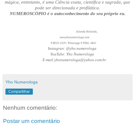
mágica, entretanto, é uma Ciência exata, científica e sagrada, que
pode ser direcionada e profilática.
NUMEROSCÓPIO é o autoconhecimento do seu próprio eu.
Iolanda Holanda,
www.yhonumerologa.com
9 8810-1929 / Whatsapp:9 9966- 4841
Instagran: @yho.numerologa
YouTube: Yho Numerologa
E-mail yhonumerologa@yahoo.com.br
Yho Numerologa
Compartilhar
Nenhum comentário:
Postar um comentário