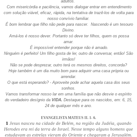
adultos.
Com misericórdia e paciência, vamos dialogar entrar em entendimento
com solução viável, eficaz, rápida, na tentativa de trazê-los de volta para
nosso convívio familiar.
É bom lembrar que filho não pede para nascer. Nascendo é um tesouro
Divino.
Amá-los é nosso dever. Portanto só deve ter filhos, quem os possa
amar.
É impossível entender porque não é amado.
Ninguém é perfeito! Um filho gosta de ler, outro de conversar, então! São
irmãos!
Não se pode desprezar, outro terá os mesmos direitos, concorda?
Hoje também é um dia muito bom para adquirir uma casa própria ou
arrendar.
O que está esperando? - Aproveite pode achar aquela casa dos seus
sonhos.
Vamos transformar nosso lar em uma família que não desvie o espírito
do verdadeiro desígnio da
VIDA.
Destaque para os nascidos, em: 6, 15,
24 de qualquer mês e ano.
EVANGELISTA MATEUS II. 1- 6.
1
Jesus nasceu na cidade de Belém, na região da Judéia, quando
Herodes era rei da terra de Israel. Nesse tempo alguns homens que
estudavam as estrelas vieram do Oriente e chegaram a Jerusalém.