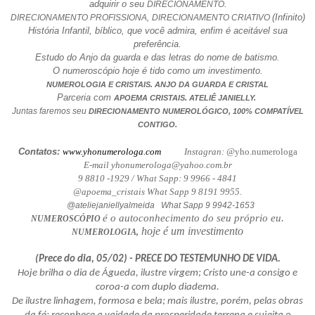
adquirir o seu
DIRECIONAMENTO.
(Infinito)
DIRECIONAMENTO PROFISSIONA,
DIRECIONAMENTO CRIATIVO
História Infantil, bíblico, que você admira, enfim é aceitável sua
preferência.
Estudo do Anjo da guarda e das letras do nome de batismo.
O numeroscópio hoje é tido como um investimento.
NUMEROLOGIA E CRISTAIS. ANJO DA GUARDA E CRISTAL
Parceria com
.
APOEMA CRISTAIS
ATELIÊ JANIELLY.
Juntas faremos seu
DIRECIONAMENTO NUMEROLÓGICO, 100% COMPATÍVEL
CONTIGO.
Contatos:
www.yhonumerologa.com
Instagran: @
yho.numerologa
E-mail yhonumerologa@yahoo.com.br
9 8810 -1929 / What Sapp: 9 9966 - 4841
@apoema_cristais What Sapp 9 8191 9955.
@ateliejaniellyalmeida What Sapp 9 9942-1653
é o autoconhecimento do seu próprio eu.
NUMEROSCÓPIO
hoje é um investimento
NUMEROLOGIA,
(Prece do dia, 05/02) - PRECE DO TESTEMUNHO DE VIDA.
Hoje brilha o dia de Águeda, ilustre virgem; Cristo une-a consigo e
coroa-a com duplo diadema.
De ilustre linhagem, formosa e bela; mais ilustre, porém, pelas obras