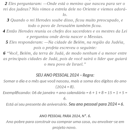
2
Eles perguntaram: —Onde está o menino que nasceu para ser o
rei dos judeus? Nós vimos a estrela dele no Oriente e viemos adorá-
lo.
3
Quando o rei Herodes soube disso, ficou muito preocupado, e
todo o povo de Jerusalém também ficou.
4
Então Herodes reuniu os chefes dos sacerdotes e os mestres da Lei
e perguntou onde devia nascer o Messias.
5
Eles responderam: —Na cidade de Belém, na região da Judéia,
pois o profeta escreveu o seguinte:
6
“Você, Belém, da terra de Judá, de modo nenhum é a menor entre
as principais cidades de Judá, pois de você sairá o líder que guiará
o meu povo de Israel.”
SEU ANO PESSOAL 2024 – Regra:
Somar o dia e o mês que você nasceu, mais a soma dos dígitos do ano
(2024 = 8).
Exemplificando: 06 de janeiro + ano calendário = 6 + 1 + 8 = 15 = 1 + 5 =
6.
Está aí seu presente de aniversário.
Seu ano pessoal para 2024 = 6.
ANO PESSOAL PARA 2024, Nº. 6.
Ano pobre para construir ou comprar uma casa, ou envolver-se em
projeto novo.