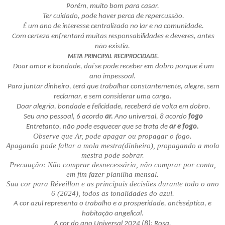
Porém, muito bom para casar.
Ter cuidado, pode haver perca de repercussão.
É um ano de interesse centralizado no lar e na comunidade.
Com certeza enfrentará muitas responsabilidades e deveres, antes
não existia.
META PRINCIPAL RECIPROCIDADE.
Doar amor e bondade, daí se pode receber em dobro porque é um
ano impessoal.
Para juntar dinheiro, terá que trabalhar constantemente, alegre, sem
reclamar, e sem considerar uma carga.
Doar alegria, bondade e felicidade, receberá de volta em dobro.
Seu ano pessoal, 6 acordo
ar.
Ano universal, 8 acordo
fogo
Entretanto, não pode esquecer que se trata de
ar e fogo.
Observe que Ar, pode apagar ou propagar o fogo.
Apagando pode faltar a mola mestra(dinheiro), propagando a mola
mestra pode sobrar.
Precaução: Não comprar desnecessária, não comprar por conta,
em fim fazer planilha mensal.
Sua cor para Réveillon e as principais decisões durante todo o ano
6 (2024), todos as tonalidades do azul.
A cor azul representa o trabalho e a prosperidade, antisséptica, e
habitação angelical.
A cor do ano Universal 2024 (8): Rosa.