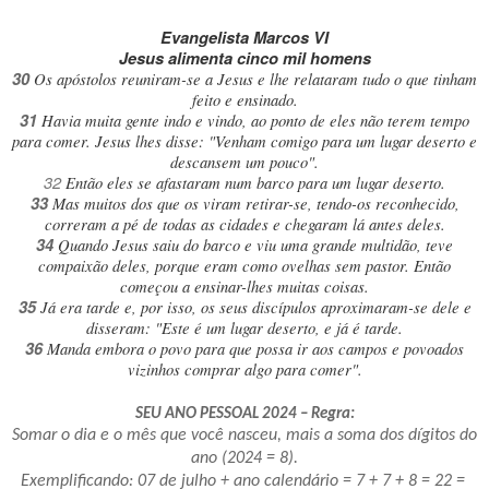
Evangelista Marcos VI
Jesus alimenta cinco mil homens
30
Os apóstolos reuniram-se a Jesus e lhe relataram tudo o que tinham
feito e ensinado.
31
Havia muita gente indo e vindo, ao ponto de eles não terem tempo
para comer. Jesus lhes disse: "Venham comigo para um lugar deserto e
descansem um pouco".
32
Então eles se afastaram num barco para um lugar deserto.
33
Mas muitos dos que os viram retirar-se, tendo-os reconhecido,
correram a pé de todas as cidades e chegaram lá antes deles.
34
Quando Jesus saiu do barco e viu uma grande multidão, teve
compaixão deles, porque eram como ovelhas sem pastor. Então
começou a ensinar-lhes muitas coisas.
35
Já era tarde e, por isso, os seus discípulos aproximaram-se dele e
disseram: "Este é um lugar deserto, e já é tarde.
36
Manda embora o povo para que possa ir aos campos e povoados
vizinhos comprar algo para comer".
SEU ANO PESSOAL 2024 – Regra:
Somar o dia e o mês que você nasceu, mais a soma dos dígitos do
ano (2024 = 8).
Exemplificando: 07 de julho + ano calendário = 7 + 7 + 8 = 22 =