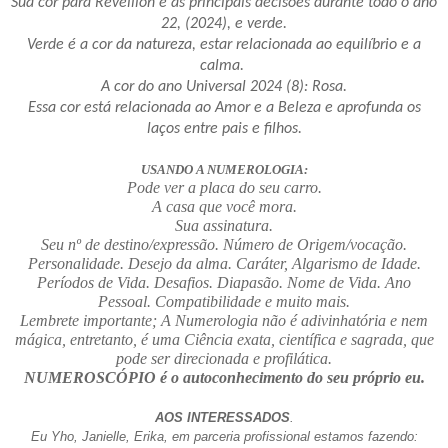
Sua cor para Réveillon e as principais decisões durante todo o ano
22, (2024), e verde.
Verde é a cor da natureza, estar relacionada ao equilíbrio e a
calma.
A cor do ano Universal 2024 (8): Rosa.
Essa cor está relacionada ao Amor e a Beleza e aprofunda os
laços entre pais e filhos.
USANDO A NUMEROLOGIA:
Pode ver a placa do seu carro.
A casa que você mora.
Sua assinatura.
Seu nº de destino/expressão. Número de Origem/vocação.
Personalidade. Desejo da alma. Caráter, Algarismo de Idade.
Períodos de Vida. Desafios. Diapasão. Nome de Vida. Ano
Pessoal. Compatibilidade e muito mais.
Lembrete importante; A Numerologia não é adivinhatória e nem
mágica, entretanto, é uma Ciência exata, científica e sagrada, que
pode ser direcionada e profilática.
NUMEROSCÓPIO é o autoconhecimento do seu próprio eu.
AOS INTERESSADOS
.
Eu Yho, Janielle, Erika, em parceria profissional estamos fazendo: