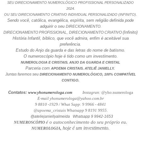
SEU DIRECIONAMENTO NUMEROLÓGICO PROFISSIONAL PERSONALIZADO
2024.
OU SEU DIRECIONAMENTO CRIATIVO INDIVIDUAL PERSONALIZADO (INFINITO).
Sendo você, católica, evangélica, espírita, sem religião definida pode
adquirir o seu
DIRECIONAMENTO.
(Infinito)
DIRECIONAMENTO PROFISSIONAL,
DIRECIONAMENTO CRIATIVO
História Infantil, bíblico, que você admira, enfim é aceitável sua
preferência.
Estudo do Anjo da guarda e das letras do nome de batismo.
O numeroscópio hoje é tido como um investimento.
NUMEROLOGIA E CRISTAIS. ANJO DA GUARDA E CRISTAL
Parceria com
.
APOEMA CRISTAIS
ATELIÊ JANIELLY.
Juntas faremos seu
DIRECIONAMENTO NUMEROLÓGICO, 100% COMPATÍVEL
CONTIGO.
Contatos:
www.yhonumerologa.com
Instagran: @
yho.numerologa
E-mail yhonumerologa@yahoo.com.br
9 8810 -1929 / What Sapp: 9 9966 - 4841
@apoema_cristais Whatsapp 9 8191 9955.
@ateliejaniellyalmeida Whatsapp 9 9942-1653
é o autoconhecimento do seu próprio eu.
NUMEROSCÓPIO
hoje é um investimento.
NUMEROLOGIA,