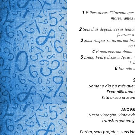
1
E lhes disse: "Garanto que
morte, antes
2
Seis dias depois, Jesus tomo
ficaram a 
3
Suas roupas se tornaram br
no 
4
E apareceram diante 
5
Então Pedro disse a Jesus: 
ti,
6
Ele não s
Somar o dia e o mês que 
Exemplificando:
Está aí seu presen
ANO PES
Nesta vibração, vinte e d
transformar em g
Porém, seus projetos, suas ide