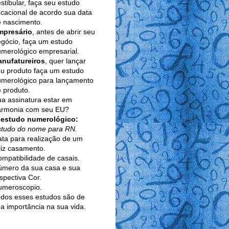
stibular, faça seu estudo
cacional de acordo sua data
 nascimento.
mpresário
, antes de abrir seu
gócio, faça um estudo
merológico empresarial.
anufatureiros
, quer lançar
u produto faça um estudo
umerológico para lançamento
 produto.
a assinatura estar em
armonia com seu EU?
 estudo numerológico:
studo do nome para RN.
ta para realização de um
liz casamento.
mpatibilidade de casais.
úmero da sua casa e sua
spectiva Cor.
umeroscopio.
dos esses estudos são de
a importância na sua vida.