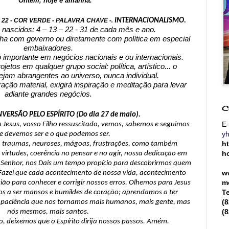
Ontem, hoje e amanhã.
O 22 - COR VERDE - PALAVRA CHAVE -
.
INTERNACIONALISMO.
nascidos: 4 – 13 – 22 - 31 de cada mês e ano.
ha com governo ou diretamente com política em especial
embaixadores.
importante em negócios nacionais e ou internacionais.
jetos em qualquer grupo social: política, artístico... o
ejam abrangentes ao universo, nunca individual.
ação material, exigirá inspiração e meditação para levar
adiante grandes negócios.
C
VERSÃO PELO ESPÍRITO (Do dia 27 de maio).
E-
 Jesus, vosso Filho ressuscitado, vemos, sabemos e seguimos
y
e devemos ser e o que podemos ser.
h
, traumas, neuroses, mágoas, frustrações, como também
h
virtudes, coerência no pensar e no agir, nossa dedicação em
s, Senhor, nos Dais um tempo propício para descobrirmos quem
w
Fazei que cada acontecimento de nossa vida, acontecimento
m
sião para conhecer e corrigir nossos erros. Olhemos para Jesus
T
s a ser mansos e humildes de coração; aprendamos a ter
(
la paciência que nos tornamos mais humanos, mais gente, mas
(
nós mesmos, mais santos.
, deixemos que o Espírito dirija nossos passos. Amém.