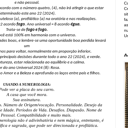
e não pessoal.
Co
cordo com o número quatro, (4), não irá atingir o que estar
C
eterminado este ano 22 (2024).
si
uteloso (a), profilático (a) na oratória e nas realizações.
fa
22 acordo
fogo
. Ano universal = 8 acordo
égua.
as
Trata-se de
fogo e fogo.
nu
ocê está 100% em harmonia com o universo.
U
ades boas, e lembre-se uma oportunidade boa perdida levará
um
anos para voltar, normalmente em proporção inferior
.
A
 principais decisões durante todo o ano 22 (2024), e verde.
atureza, estar relacionada ao equilíbrio e a calma.
or do ano Universal 2024 (8): Rosa.
o Amor e a Beleza e aprofunda os laços entre pais e filhos.
USANDO A NUMEROLOGIA:
Pode ver a placa do seu carro.
A casa que você mora.
Sua assinatura.
ão. Número de Origem/vocação. Personalidade. Desejo da
de Idade. Períodos de Vida. Desafios. Diapasão. Nome de
 Pessoal. Compatibilidade e muito mais.
erologia não é adivinhatória e nem mágica, entretanto, é
ífica e sagrada, que pode ser direcionada e profilática.