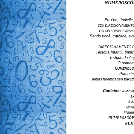
NUMEROSCÓPIO 
Eu Yho, Janielle
SEU DIRECIONAMENTO
OU SEU DIRECIONAME
Sendo você, católica, eva
DIRECIONAMENTO P
História Infantil, bíb
Estudo do Anj
O numero
NUMEROLOG
Parceri
Juntas faremos seu
DIRE
Contatos:
www.yh
E
9 8
@apo
@atel
NUMEROSCÓP
NUM