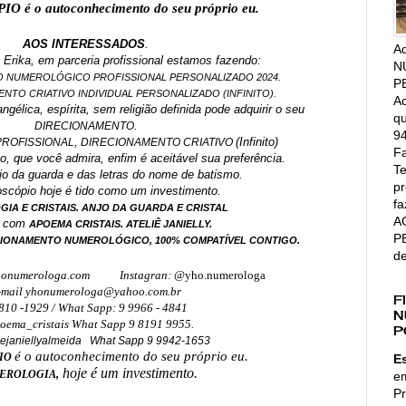
é o autoconhecimento do seu próprio eu.
AOS INTERESSADOS
.
A
, Erika, em parceria profissional estamos fazendo:
N
 NUMEROLÓGICO PROFISSIONAL PERSONALIZADO 2024.
P
NTO CRIATIVO INDIVIDUAL PERSONALIZADO (INFINITO).
Ac
ngélica, espírita, sem religião definida pode adquirir o seu
qu
DIRECIONAMENTO.
94
(Infinito)
ROFISSIONAL,
DIRECIONAMENTO CRIATIVO
Fa
lico, que você admira, enfim é aceitável sua preferência.
Te
o da guarda e das letras do nome de batismo.
pr
scópio hoje é tido como um investimento.
fa
IA E CRISTAIS. ANJO DA GUARDA E CRISTAL
A
a com
.
APOEMA CRISTAIS
ATELIÊ JANIELLY.
P
CIONAMENTO NUMEROLÓGICO, 100% COMPATÍVEL CONTIGO.
d
onumerologa.com
Instagran: @
yho.numerologa
-mail yhonumerologa@yahoo.com.br
F
810 -1929 / What Sapp: 9 9966 - 4841
N
ema_cristais What Sapp 9 8191 9955.
P
iejaniellyalmeida What Sapp 9 9942-1653
é o autoconhecimento do seu próprio eu.
IO
E
hoje é um investimento.
EROLOGIA,
e
Pr