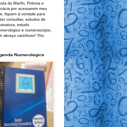
sta do Marfin, Polonia e
roácia por acessarem meu
te, fiquem à vontade para
zer consultas, estudos de
sinatura, estudo
merológico e numeroscópio,
m abraço carinhoso! Yho
genda Numerologica