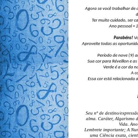
Agora se você trabalhar de a
d
Ter muito cuidado, ser ca
Ano pessoal = 
Parabéns!
V
Aproveite todas as oportunid
Período de nove (9) 
Sua cor para Réveillon e as
Verde é a cor da n
A c
Essa cor está relacionada a
Seu nº de destino/express
alma. Caráter, Algarismo 
Vida. Ano
Lembrete importante; A Num
uma Ciência exata, cient