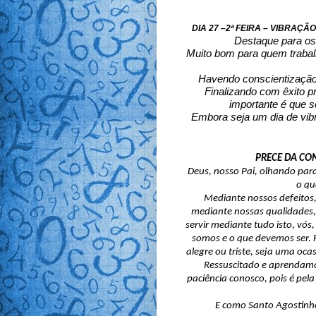
DIA 27 –2ª FEIRA – VIBRAÇÃ
Destaque para os 
Muito bom para quem trabal
Havendo conscientização 
Finalizando com êxito pro
importante é que s
Embora seja um dia de vibr
PRECE DA CON
Deus, nosso Pai, olhando para
o qu
Mediante nossos defeitos
mediante nossas qualidades, 
servir mediante tudo isto, vó
somos e o que devemos ser. 
alegre ou triste, seja uma oca
Ressuscitado e aprendamo
paciência conosco, pois é pe
E como Santo Agostinho