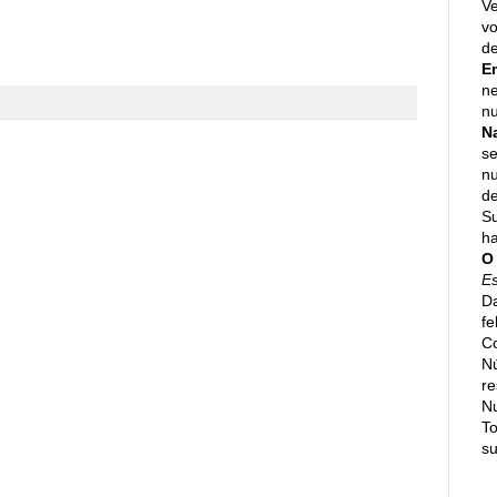
Ve
vo
de
E
ne
nu
N
se
n
de
Su
h
O
E
Da
fe
Co
N
re
N
To
su