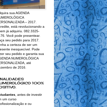
dquira sua AGENDA
UMEROLÓGICA
ERSONALIZADA – 2017.
redite, está revolucionando a
em já adquiriu. 082.3325-
76. Você pode presentear.
ça seu pedido para 2017.
nha a certeza de ser um
esente inesquecível. Pode
zer seu pedido e garanta sua
GENDA NUMEROLÓGICA
ERSONALIZADA, até
ezembro de 2016.
INALIDADES
UMEROLÓGICO 100%
OSITIVO.
studantes
, antes de investir
m um curso
ofissionalização e ou