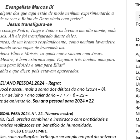
T
Evangelista Marcos IX
 alguns dos que aqui estão de modo nenhum experimentarão a
 de verem o Reino de Deus vindo com poder".
Jesus transfigura-se
P
u consigo Pedro, Tiago e João e os levou a um alto monte, onde
sós. Ali ele foi transfigurado diante deles.
D
ancas, de um branco resplandecente, como nenhum lavandeiro
e
mundo seria capaz de branqueá-las.
deles Elias e Moisés, os quais conversavam com Jesus.
Ag
"Mestre, é bom estarmos aqui. Façamos três tendas: uma para
le
 uma para Moisés e uma para Elias".
Es
abia o que dizer, pois estavam apavorados.
L
Ca
SEU ANO PESSOAL 2024 – Regra:
Un
você nasceu, mais a soma dos dígitos do ano (2024 = 8).
Ru
 07 de julho + ano calendário = 7 + 7 + 8 = 22 =
A
te de aniversário.
Seu ano pessoal para 2024 = 22
In
do
Ni
SOAL PARA 2024, Nº. 22. (Número mestre)
Ma
ois, (22), precisa combinar a inspiração com praticidade e
Ta
randes realizações em benefício da humanidade.
Au
O CÉU É O SEU LIMITE.
ias, suas realizações terão que ser ampla em prol do universo
Is