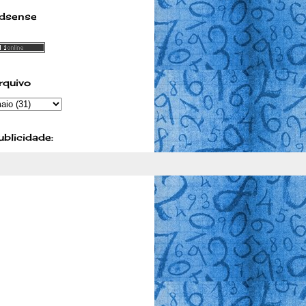
dsense
rquivo
ublicidade: