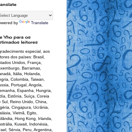
ranslate
owered by
Translate
e Yho para os
stimados leitores
radecimento especial, aos
itores dos países: Brasil,
tados Unidos, França,
uxemburgo, Barramas,
nadá, Itália, Holanda,
gria, Colombia, Taiwan,
ssia, Portugal, Angola,
lemanha, Espanha, Hungria,
día, Estônia, Suíça, Coreia
 Sul, Reino Unido, China,
géria, Cingapura, Ucrânia,
lásia, Vietnã, Egito,
ilândia, Hong Kong, Irlanda,
strália, Kuwait, Indonésia,
rael, Sérvia, Peru, Argentina,