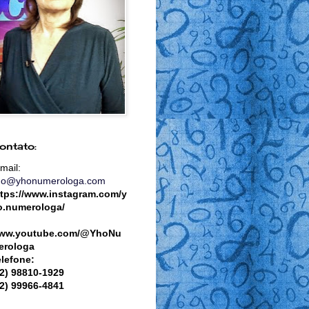
ontato:
mail:
ho@yhonumerologa.com
ttps://www.instagram.com/y
o.numerologa/
ww.youtube.com/@YhoNu
erologa
elefone:
82) 98810-1929
82) 99966-4841