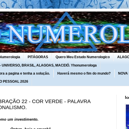
Numerologia
PITÁGORAS
Quero Meu Estudo Numerologico
ALAG
UNIVERSO, BRASIL, ALAGOAS, MACEIÓ. Yhonumerologa
 a pagina e tenha a solução.
Haverá mesmo o fim do mundo?
NOVA
O PESSOAL 2026
I
VIBRAÇÃO 22 - COR VERDE - PALAVRA
ONALISMO.
como um investimento.