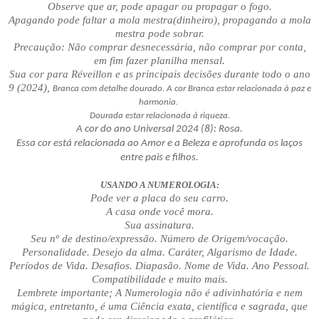
Observe que ar, pode apagar ou propagar o fogo.
Apagando pode faltar a mola mestra(dinheiro), propagando a mola
mestra pode sobrar.
Precaução: Não comprar desnecessária, não comprar por conta,
em fim fazer planilha mensal.
Sua cor para Réveillon e as principais decisões durante todo o ano
9 (2024),
Branca com detalhe dourado. A cor Branca estar relacionada à paz e
harmonia.
Dourada estar relacionada à riqueza.
A cor do ano Universal 2024 (8): Rosa.
Essa cor está relacionada ao Amor e a Beleza e aprofunda os laços
entre pais e filhos.
USANDO A NUMEROLOGIA:
Pode ver a placa do seu carro.
A casa onde você mora.
Sua assinatura.
Seu nº de destino/expressão. Número de Origem/vocação.
Personalidade. Desejo da alma. Caráter, Algarismo de Idade.
Períodos de Vida. Desafios. Diapasão. Nome de Vida. Ano Pessoal.
Compatibilidade e muito mais.
Lembrete importante; A Numerologia não é adivinhatória e nem
mágica, entretanto, é uma Ciência exata, científica e sagrada, que