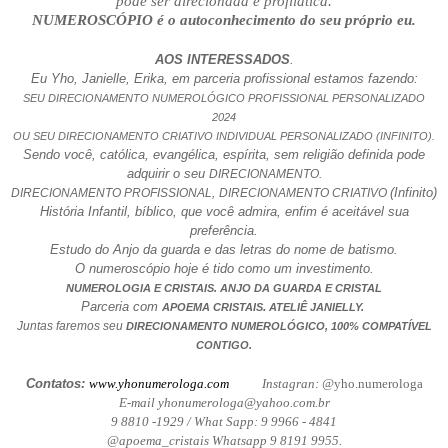
pode ser direcionada e profilática.
NUMEROSCÓPIO é o autoconhecimento do seu próprio eu.
AOS INTERESSADOS
.
Eu Yho, Janielle, Erika, em parceria profissional estamos fazendo:
SEU DIRECIONAMENTO NUMEROLÓGICO PROFISSIONAL PERSONALIZADO
2024
OU SEU DIRECIONAMENTO CRIATIVO INDIVIDUAL PERSONALIZADO (INFINITO).
Sendo você, católica, evangélica, espírita, sem religião definida pode
adquirir o seu
DIRECIONAMENTO.
(Infinito)
DIRECIONAMENTO PROFISSIONAL,
DIRECIONAMENTO CRIATIVO
História Infantil, bíblico, que você admira, enfim é aceitável sua
preferência.
Estudo do Anjo da guarda e das letras do nome de batismo.
O numeroscópio hoje é tido como um investimento.
NUMEROLOGIA E CRISTAIS. ANJO DA GUARDA E CRISTAL
Parceria com
.
APOEMA CRISTAIS
ATELIÊ JANIELLY.
Juntas faremos seu
DIRECIONAMENTO NUMEROLÓGICO, 100% COMPATÍVEL
CONTIGO.
Contatos:
www.yhonumerologa.com
Instagran: @
yho.numerologa
E-mail yhonumerologa@yahoo.com.br
9 8810 -1929 / What Sapp: 9 9966 - 4841
@apoema_cristais Whatsapp 9 8191 9955.