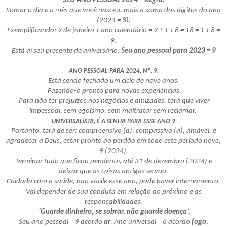
SEU ANO PESSOAL 2024 – Regra:
Somar o dia e o mês que você nasceu, mais a soma dos dígitos do ano
(2024 = 8).
Exemplificando: 9 de janeiro + ano calendário = 9 + 1 + 8 = 18 = 1 + 8 =
9.
Está aí seu presente de aniversário.
Seu ano pessoal para 2023 = 9
ANO PESSOAL PARA 2024, Nº. 9.
Está sendo fechado um ciclo de nove anos.
Fazendo-o pronto para novas experiências.
Para não ter prejuízos nos negócios e amizades, terá que viver
impessoal, sem egoísmo, sem maltratar sem reclamar.
UNIVERSALISTA, É A SENHA PARA ESSE ANO 9
Portanto, terá de ser: compreensivo (a), compassivo (a), amável, e
agradecer a Deus, estar pronto ao perdão em todo este período nove,
9 (2024).
Terminar tudo que ficou pendente, até 31 de dezembro (2024) e
deixar que as coisas antigas se vão.
Cuidado com a saúde, não vacile esse ano, pode haver internamento.
Vai depender de sua conduta em relação ao próximo e as
responsabilidades.
‘Guarde dinheiro, se sobrar, não guarde doença’.
Seu ano pessoal = 9 acordo
ar
. Ano universal = 8 acordo
fogo.