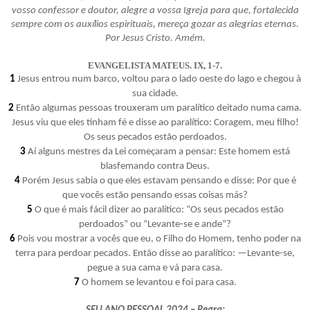
vosso confessor e doutor, alegre a vossa Igreja para que, fortalecida
sempre com os auxílios espirituais, mereça gozar as alegrias eternas.
Por Jesus Cristo. Amém.
EVANGELISTA MATEUS. IX, 1-7.
1
Jesus entrou num barco, voltou para o lado oeste do lago e chegou à
sua cidade.
2
Então algumas pessoas trouxeram um paralítico deitado numa cama.
Jesus viu que eles tinham fé e disse ao paralítico: Coragem, meu filho!
Os seus pecados estão perdoados.
3
Aí alguns mestres da Lei começaram a pensar: Este homem está
blasfemando contra Deus.
4
Porém Jesus sabia o que eles estavam pensando e disse: Por que é
que vocês estão pensando essas coisas más?
5
O que é mais fácil dizer ao paralítico: “Os seus pecados estão
perdoados” ou “Levante-se e ande”?
6
Pois vou mostrar a vocês que eu, o Filho do Homem, tenho poder na
terra para perdoar pecados. Então disse ao paralítico: —Levante-se,
pegue a sua cama e vá para casa.
7
O homem se levantou e foi para casa.