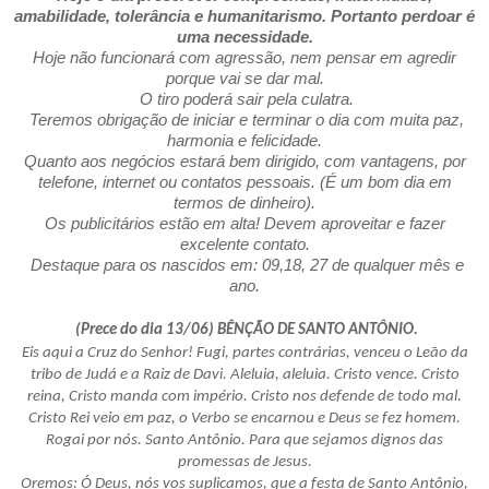
amabilidade, tolerância e humanitarismo. Portanto perdoar é
uma necessidade.
Hoje não funcionará com agressão, nem pensar em agredir
porque vai se dar mal.
O tiro poderá sair pela culatra.
Teremos obrigação de iniciar e terminar o dia com muita paz,
harmonia e felicidade.
Quanto aos negócios estará bem dirigido, com vantagens, por
telefone, internet ou contatos pessoais. (É um bom dia em
termos de dinheiro).
Os publicitários estão em alta! Devem aproveitar e fazer
excelente contato.
Destaque para os nascidos em: 09,18, 27 de qualquer mês e
ano.
(Prece do dia 13/06) BÊNÇÃO DE SANTO ANTÔNIO.
Eis aqui a Cruz do Senhor! Fugi, partes contrárias, venceu o Leão da
tribo de Judá e a Raiz de Davi. Aleluia, aleluia. Cristo vence. Cristo
reina, Cristo manda com império. Cristo nos defende de todo mal.
Cristo Rei veio em paz, o Verbo se encarnou e Deus se fez homem.
Rogai por nós. Santo Antônio. Para que sejamos dignos das
promessas de Jesus.
Oremos: Ó Deus, nós vos suplicamos, que a festa de Santo Antônio,