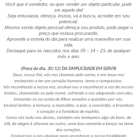
Você que é vendedor, ou quer vender um objeto particular, pode
ser aquele dia!
Seja entusiasta, ofereça, insista, vá à busca, acredite em seu
potencial.
Mesmo sendo objeto pessoal ofereça seu produto, pode pegar o
preço que estava procurando.
Aproveite a estrela do dia para realizar uma maravilha em sua
vida.
Destaque para os nascidos nos dias 05 – 14 – 23, de qualquer
mês e ano.
(Prece do dia, 30/12) DA SIMPLICIDADE EM SERVIR
Deus, nosso Pai, vós nos chamais pelo nome, e em Jesus nos
ensinastes a ter um coração humano, terno e compassivo.
Vós reconheceis a nossa voz, ensinai-nos a reconhecer a voz de nossos
irmãos, chamando-os pelo nome, sofrendo e nos alegrando com eles,
tomando-os na conta de filhos amados e queridos por vós.
Ensinai Senhor, a ternura, a mansidão, a paz, a concórdia, a brandura
e coração e a fortaleza de espírito.
Como vós tudo nos destes, também nós tenhamos algo de bom, de
útil, de alegre à oferecer ao outro, uma boa semente a lançar na terra
dos corações.
Ensinai-nos a nos abaixar para reconhecer a nossa fragilidade