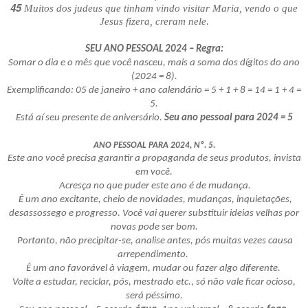
45
Muitos dos judeus que tinham vindo visitar Maria, vendo o que
Jesus fizera, creram nele.
SEU ANO PESSOAL 2024 – Regra:
Somar o dia e o mês que você nasceu, mais a soma dos dígitos do ano
(2024 = 8).
Exemplificando: 05 de janeiro + ano calendário = 5 + 1 + 8 = 14 = 1 + 4 =
5.
Está aí seu presente de aniversário.
Seu ano pessoal para 2024 = 5
ANO PESSOAL PARA 2024, Nº. 5.
Este ano você precisa garantir a propaganda de seus produtos, invista
em você.
Acresça no que puder este ano é de mudança.
É um ano excitante, cheio de novidades, mudanças, inquietações,
desassossego e progresso. Você vai querer substituir ideias velhas por
novas pode ser bom.
Portanto, não precipitar-se, analise antes, pós muitas vezes causa
arrependimento.
É um ano favorável à viagem, mudar ou fazer algo diferente.
Volte a estudar, reciclar, pós, mestrado etc., só não vale ficar ocioso,
será péssimo.