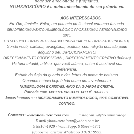
pode ser direcionada e profilática.
NUMEROSCÓPIO é o autoconhecimento do seu próprio eu.
AOS INTERESSADOS
.
Eu Yho, Janielle, Erika, em parceria profissional estamos fazendo:
SEU DIRECIONAMENTO NUMEROLÓGICO PROFISSIONAL PERSONALIZADO
2025.
OU SEU DIRECIONAMENTO CRIATIVO INDIVIDUAL PERSONALIZADO (INFINITO).
Sendo você, católica, evangélica, espírita, sem religião definida pode
adquirir o seu
DIRECIONAMENTO.
(Infinito)
DIRECIONAMENTO PROFISSIONAL,
DIRECIONAMENTO CRIATIVO
História Infantil, bíblico, que você admira, enfim é aceitável sua
preferência.
Estudo do Anjo da guarda e das letras do nome de batismo.
O numeroscópio hoje é tido como um investimento.
NUMEROLOGIA E CRISTAIS. ANJO DA GUARDA E CRISTAL
Parceria com
.
APOEMA CRISTAIS
ATELIÊ JANIELLY.
Juntas faremos seu
DIRECIONAMENTO NUMEROLÓGICO, 100% COMPATÍVEL
CONTIGO.
Contatos:
www.yhonumerologa.com
Instagran: @yho.numerologa
E-mail yhonumerologa@yahoo.com.br
9 8810 -1929 / What Sapp: 9 9966 - 4841
@apoema_cristais Whatsapp 9 8191 9955.