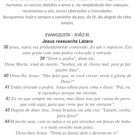
humana, os nossos defeitos e erros e, na simplicidade das crianças,
recorramos a vós, nosso Libertador e Consolador.
Busquemos hoje e sempre o caminho da paz, da fé, da alegria da vida.
Amém.
EVANGELISTA – JOÃO XI.
Jesus ressuscita Lázaro
38
jesus, outra vez profundamente comovido, foi até o sepulcro. Era
uma gruta com uma pedra colocada à entrada.
39
"Tirem a pedra", disse ele.
Disse Marta, irmã do morto: "Senhor, ele já cheira mal, pois já faz
quatro dias".
40
Disse-lhe Jesus: "Não falei que, se você cresse, veria a glória de
Deus?"
41
Então tiraram a pedra. Jesus olhou para cima e disse: "Pai, eu
te agradeço porque me ouviste.
2
4
Eu sei que sempre me ouves, mas disse isso por causa do povo
que está aqui, para que creia que tu me enviaste".
43
Depois de dizer isso, Jesus bradou em alta voz: "Lázaro, venha
para fora!"
44
O
morto saiu, com as mãos e os pés envoltos em faixas de linho
e o rosto envolto num pano.
Disse-lhes Jesus: "Tirem as faixas dele e deixem-no ir".