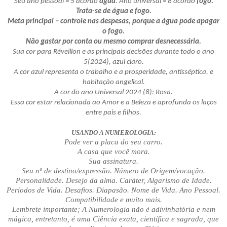
Seu ano pessoal = 5 acordo
água
. Ano universal = 8 acordo
fogo.
Trata-se de água e fogo.
Meta principal – controle nas despesas, porque a água pode apagar
o fogo.
Não gastar por conta ou mesmo comprar desnecessária.
Sua cor para Réveillon e as principais decisões durante todo o ano
5(2024), azul claro.
A cor azul representa o trabalho e a prosperidade, antisséptica, e
habitação angelical.
A cor do ano Universal 2024 (8): Rosa.
Essa cor estar relacionada ao Amor e a Beleza e aprofunda os laços
entre pais e filhos.
USANDO A NUMEROLOGIA:
Pode ver a placa do seu carro.
A casa que você mora.
Sua assinatura.
Seu nº de destino/expressão. Número de Origem/vocação.
Personalidade. Desejo da alma. Caráter, Algarismo de Idade.
Períodos de Vida. Desafios. Diapasão. Nome de Vida. Ano Pessoal.
Compatibilidade e muito mais.
Lembrete importante; A Numerologia não é adivinhatória e nem
mágica, entretanto, é uma Ciência exata, científica e sagrada, que