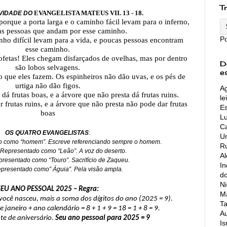
T
EVANGELISTA MATEUS VII. 13 - 18.
VIDADE DO
porque a porta larga e o caminho fácil levam para o inferno,
as pessoas que andam por esse caminho.
P
inho difícil levam para a vida, e poucas pessoas encontram
esse caminho.
fetas! Eles chegam disfarçados de ovelhas, mas por dentro
D
são lobos selvagens.
e
 que eles fazem. Os espinheiros não dão uvas, e os pés de
urtiga não dão figos.
Ag
á frutas boas, e a árvore que não presta dá frutas ruins.
le
frutas ruins, e a árvore que não presta não pode dar frutas
Es
boas
L
Ca
OS QUATRO EVANGELISTAS
:
Un
 como “homem”. Escreve referenciando sempre o homem.
Ru
Representado como “Leão”. A voz do deserto.
A
resentado como “Touro”. Sacrifício de Zaqueu.
In
presentado como” Águia”. Pela visão ampla.
do
Ni
SEU ANO PESSOAL 2025 – Regra:
Ma
você nasceu, mais a soma dos dígitos do ano (2025 = 9).
Ta
 janeiro + ano calendário = 8 + 1 + 9 = 18 = 1 + 8 = 9.
Au
nte de aniversário.
Seu ano pessoal para 2025 = 9
Is