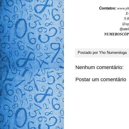
Contatos:
www.yh
E
9 
@ap
@atel
NUMEROSCÓP
Postado por
Yho Numerologa
Nenhum comentário:
Postar um comentário