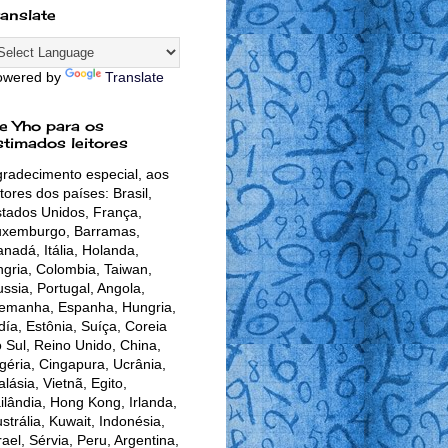
ranslate
owered by
Translate
e Yho para os
stimados leitores
radecimento especial, aos
itores dos países: Brasil,
tados Unidos, França,
uxemburgo, Barramas,
nadá, Itália, Holanda,
gria, Colombia, Taiwan,
ssia, Portugal, Angola,
lemanha, Espanha, Hungria,
día, Estônia, Suíça, Coreia
 Sul, Reino Unido, China,
géria, Cingapura, Ucrânia,
lásia, Vietnã, Egito,
ilândia, Hong Kong, Irlanda,
strália, Kuwait, Indonésia,
rael, Sérvia, Peru, Argentina,