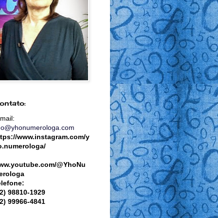
ontato:
mail:
ho@yhonumerologa.com
ttps://www.instagram.com/y
o.numerologa/
ww.youtube.com/@YhoNu
erologa
elefone:
82) 98810-1929
82) 99966-4841