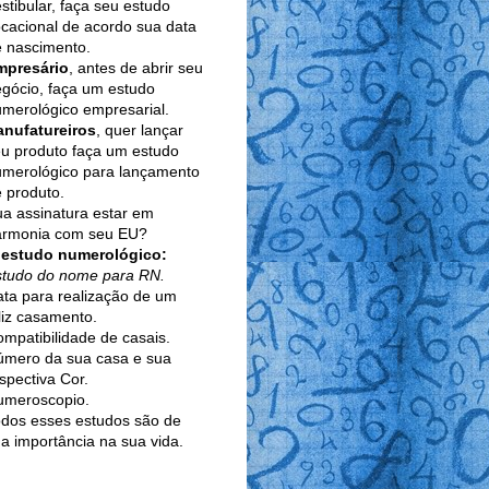
stibular, faça seu estudo
cacional de acordo sua data
 nascimento.
mpresário
, antes de abrir seu
gócio, faça um estudo
merológico empresarial.
anufatureiros
, quer lançar
u produto faça um estudo
umerológico para lançamento
 produto.
a assinatura estar em
armonia com seu EU?
 estudo numerológico:
studo do nome para RN.
ta para realização de um
liz casamento.
mpatibilidade de casais.
úmero da sua casa e sua
spectiva Cor.
umeroscopio.
dos esses estudos são de
a importância na sua vida.