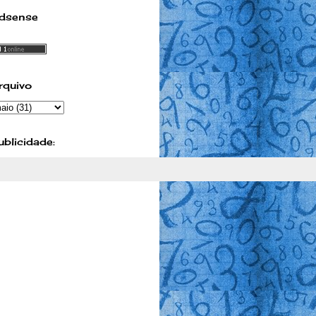
dsense
rquivo
ublicidade: