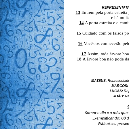
REPRESENTATI
13
Entrem pela porta estreita 
e há muit
14
A porta estreita e o cam
15
Cuidado com os falsos pro
16
Vocês os conhecerão pelo
17
Assim, toda árvore boa d
18
A árvore boa não pode dar 
MATEUS:
Representado
MARCOS:
LUCAS:
Rep
JOÃO:
Re
Somar o dia e o mês que 
Exemplificando: 08 de
Está aí seu prese