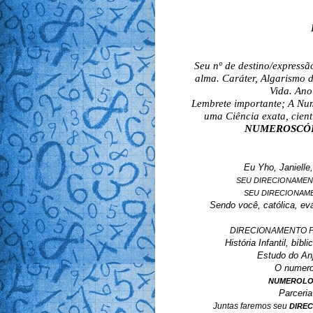
Seu nº de destino/express
alma. Caráter, Algarismo 
Vida. Ano
Lembrete importante; A Num
uma Ciência exata, cient
NUMEROSCÓPIO 
Eu Yho, Janielle
SEU DIRECIONAMENTO N
SEU DIRECIONAMENT
Sendo você, católica, eva
DIRECIONAMENTO P
História Infantil, bíb
Estudo do Anj
O numero
NUMEROLOG
Parceri
Juntas faremos seu
DIRE