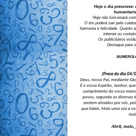
Hoje o dia prescreve: 
humanitari
Hoje não funcionará com
O tiro poderá sair pela culatr
harmonia e felicidade. Quanto a
internet ou contat
Os publicitários estã
Destaque para o
NUMEROL
(Prece do dia 04
Deus, nosso Pai, mediante São
É o vosso Espírito, Senhor, q
cumprimento do vosso manda
povos, segundo as diversas é
sentem atraídos por vós, poi
que falais. Mais uma vez a vo
mai
Abril, maio,