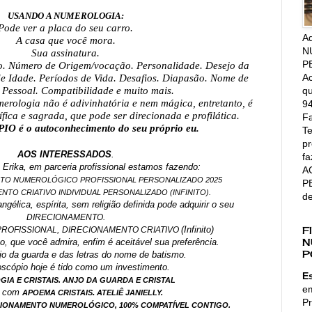
USANDO A NUMEROLOGIA:
Pode ver a placa do seu carro.
A
A casa que você mora.
N
Sua assinatura.
P
ão. Número de Origem/vocação. Personalidade. Desejo da
Ac
de Idade. Períodos de Vida. Desafios. Diapasão. Nome de
qu
 Pessoal. Compatibilidade e muito mais.
erologia não é adivinhatória e nem mágica, entretanto, é
94
ífica e sagrada, que pode ser direcionada e profilática.
Fa
é o autoconhecimento do seu próprio eu.
Te
pr
AOS INTERESSADOS
.
fa
, Erika, em parceria profissional estamos fazendo:
A
UMEROLÓGICO PROFISSIONAL PERSONALIZADO 2025
P
O CRIATIVO INDIVIDUAL PERSONALIZADO (INFINITO).
d
ngélica, espírita, sem religião definida pode adquirir o seu
DIRECIONAMENTO.
F
(Infinito)
ROFISSIONAL,
DIRECIONAMENTO CRIATIVO
N
lico, que você admira, enfim é aceitável sua preferência.
P
o da guarda e das letras do nome de batismo.
scópio hoje é tido como um investimento.
E
IA E CRISTAIS. ANJO DA GUARDA E CRISTAL
e
a com
.
APOEMA CRISTAIS
ATELIÊ JANIELLY.
Pr
CIONAMENTO NUMEROLÓGICO, 100% COMPATÍVEL CONTIGO.