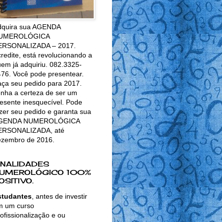
dquira sua AGENDA
UMEROLÓGICA
ERSONALIZADA – 2017.
redite, está revolucionando a
em já adquiriu. 082.3325-
76. Você pode presentear.
ça seu pedido para 2017.
nha a certeza de ser um
esente inesquecível. Pode
zer seu pedido e garanta sua
GENDA NUMEROLÓGICA
ERSONALIZADA, até
ezembro de 2016.
INALIDADES
UMEROLÓGICO 100%
OSITIVO.
studantes
, antes de investir
m um curso
ofissionalização e ou