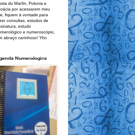
sta do Marfin, Polonia e
roácia por acessarem meu
te, fiquem à vontade para
zer consultas, estudos de
sinatura, estudo
merológico e numeroscópio,
m abraço carinhoso! Yho
genda Numerologica