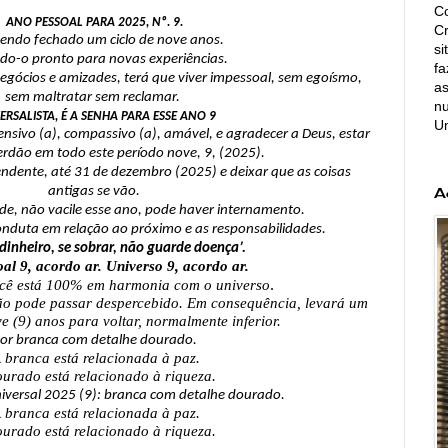
Co
ANO PESSOAL PARA 2025, Nº. 9.
C
sendo fechado um ciclo de nove anos.
si
o-o pronto para novas experiências.
fa
negócios e amizades, terá que viver impessoal, sem egoísmo,
as
sem maltratar sem reclamar.
nu
ERSALISTA, É A SENHA PARA ESSE ANO 9
U
ensivo (a), compassivo (a), amável, e agradecer a Deus, estar
rdão em todo este período nove, 9, (2025).
endente, até 31 de dezembro (2025) e deixar que as coisas
A
antigas se vão.
e, não vacile esse ano, pode haver internamento.
onduta em relação ao próximo e as responsabilidades.
inheiro, se sobrar, não guarde doença’.
al 9, acordo ar. Universo 9, acordo ar.
.
cê está 100% em harmonia com o universo
o pode passar despercebido. Em consequência, levará um
e (9) anos para voltar, normalmente inferior.
or branca com detalhe dourado.
 branca está relacionada à paz.
urado está relacionado à riqueza.
iversal 2025 (9): branca com detalhe dourado.
 branca está relacionada à paz.
urado está relacionado à riqueza.