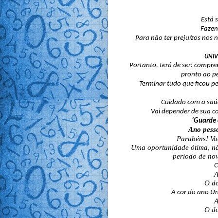
Está 
Fazend
Para não ter prejuízos nos 
UNIV
Portanto, terá de ser: compre
pronto ao pe
Terminar tudo que ficou p
Cuidado com a saúd
Vai depender de sua c
‘Guarde d
Ano pesso
Parabéns! Vo
Uma oportunidade ótima, nã
período de nov
C
A
O do
A cor do ano Un
A
O do