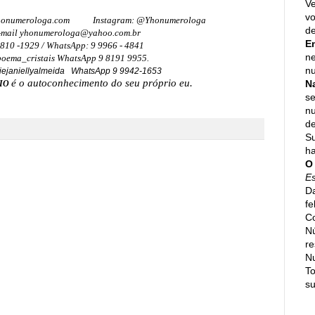
Ve
vo
onumerologa.com
Instagram: @Yhonumerologa
de
-mail yhonumerologa@yahoo.com.br
E
8810 -1929 / WhatsApp: 9 9966 - 4841
ne
oema_cristais WhatsApp 9 8191 9955.
nu
iejaniellyalmeida WhatsApp 9 9942-1653
é o autoconhecimento do seu próprio eu.
N
IO
se
n
de
Su
h
O
E
Da
fe
Co
N
re
N
To
su