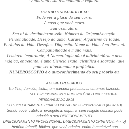
O dourado está relacionado à riqueza.
USANDO A NUMEROLOGIA:
Pode ver a placa do seu carro.
A casa que você mora.
Sua assinatura.
Seu nº de destino/expressão. Número de Origem/vocação.
Personalidade. Desejo da alma. Caráter, Algarismo de Idade.
Períodos de Vida. Desafios. Diapasão. Nome de Vida. Ano Pessoal.
Compatibilidade e muito mais.
Lembrete importante; A Numerologia não é adivinhatória e nem
mágica, entretanto, é uma Ciência exata, científica e sagrada, que
pode ser direcionada e profilática.
NUMEROSCÓPIO é o autoconhecimento do seu próprio eu.
.
AOS INTERESSADOS
Eu Yho, Janielle, Erika, em parceria profissional estamos fazendo:
SEU DIRECIONAMENTO NUMEROLÓGICO PROFISSIONAL
PERSONALIZADO 20 25
SEU DIRECIONAMENTO CRIATIVO INDIVIDUAL PERSONALIZADO (INFINITO).
Sendo você, católica, evangélica, espírita, sem religião definida pode
adquirir o seu
DIRECIONAMENTO.
(Infinito)
DIRECIONAMENTO PROFISSIONAL,
DIRECIONAMENTO CRIATIVO
História Infantil, bíblico, que você admira, enfim é aceitável sua