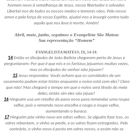
homem novo à semelhança de Jesus, nosso libertador e salvador.
Libertai-nos de todos os nossos medos e temores vãos. Pelo nosso
amor e pela força de vosso Espírito, ajudai-nos a insurgir contra tudo
aquilo que nos leva à morte. Amém!
Abril, maio, junho, seguimos o Evangelista São Mateus
Sua representação “Homem”
EVANGELISTA MATEUS. IX, 14-19.
1
4
Então os discípulos de João Batista chegaram perto de Jesus e
perguntaram: Por que é que nós e os fariseus jejuamos muitas vezes,
mas os discípulos do senhor não jejuam?
15
Jesus respondeu: Vocês acham que os convidados de um
casamento podem estar tristes enquanto o noivo está com eles? Claro
que não! Mas chegará o tempo em que o noivo será tirado do meio
deles; então sim eles vão jejuar!
16
Ninguém usa um retalho de pano novo para remendar uma roupa
velha; pois o remendo novo encolhe e rasga a roupa velha,
aumentando o buraco.
17
Ninguém põe vinho novo em odres velhos. Se alguém fizer isso, os
odres rebentam, o vinho se perde, e os odres ficam estragados. Pelo
contrário, o vinho novo é posto em odres novos, e assim não se