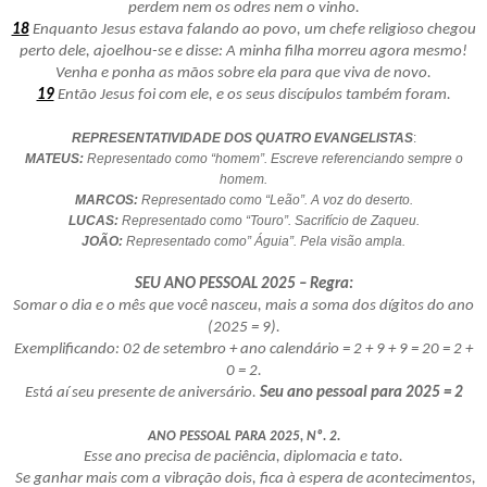
perdem nem os odres nem o vinho.
18
Enquanto Jesus estava falando ao povo, um chefe religioso chegou
perto dele, ajoelhou-se e disse: A minha filha morreu agora mesmo!
Venha e ponha as mãos sobre ela para que viva de novo.
19
Então Jesus foi com ele, e os seus discípulos também foram.
REPRESENTATIVIDADE DOS QUATRO EVANGELISTAS
:
MATEUS:
Representado como “homem”. Escreve referenciando sempre o
homem.
MARCOS:
Representado como “Leão”. A voz do deserto.
LUCAS:
Representado como “Touro”. Sacrifício de Zaqueu.
JOÃO:
Representado como” Águia”. Pela visão ampla.
SEU ANO PESSOAL 2025 – Regra:
Somar o dia e o mês que você nasceu, mais a soma dos dígitos do ano
(2025 = 9).
Exemplificando: 02 de setembro + ano calendário = 2 + 9 + 9 = 20 = 2 +
0 = 2.
Está aí seu presente de aniversário.
Seu ano pessoal para 2025 = 2
ANO PESSOAL PARA 2025, Nº. 2.
Esse ano precisa de paciência, diplomacia e tato.
Se ganhar mais com a vibração dois, fica à espera de acontecimentos,