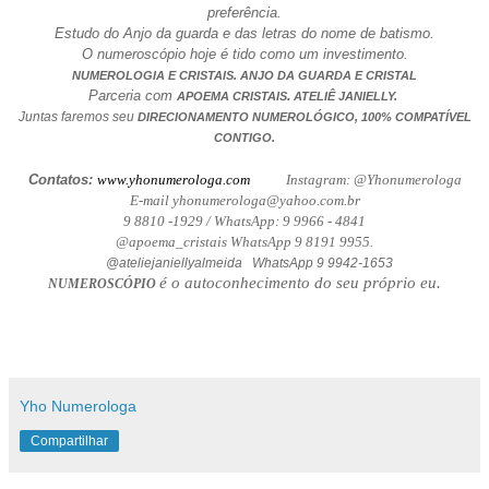
preferência.
Estudo do Anjo da guarda e das letras do nome de batismo.
O numeroscópio hoje é tido como um investimento.
NUMEROLOGIA E CRISTAIS. ANJO DA GUARDA E CRISTAL
Parceria com
.
APOEMA CRISTAIS
ATELIÊ JANIELLY.
Juntas faremos seu
DIRECIONAMENTO NUMEROLÓGICO, 100% COMPATÍVEL
CONTIGO.
Contatos:
www.yhonumerologa.com
Instagram: @Yhonumerologa
E-mail yhonumerologa@yahoo.com.br
9 8810 -1929 / WhatsApp: 9 9966 - 4841
@apoema_cristais WhatsApp 9 8191 9955.
@ateliejaniellyalmeida WhatsApp 9 9942-1653
é o autoconhecimento do seu próprio eu.
NUMEROSCÓPIO
Yho Numerologa
Compartilhar