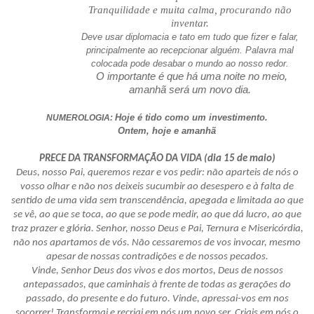
Tranquilidade e muita calma, procurando não
inventar.
Deve usar diplomacia e tato em tudo que fizer e falar,
principalmente ao recepcionar alguém. Palavra mal
colocada pode desabar o mundo ao nosso redor.
O importante é que há uma noite no meio,
amanhã será um novo dia.
Hoje é tido como um investimento.
NUMEROLOGIA:
Ontem, hoje e amanhã
PRECE DA TRANSFORMAÇÃO DA VIDA (dia 15 de maio)
Deus, nosso Pai, queremos rezar e vos pedir: não aparteis de nós o
vosso olhar e não nos deixeis sucumbir ao desespero e à falta de
sentido de uma vida sem transcendência, apegada e limitada ao que
se vê, ao que se toca, ao que se pode medir, ao que dá lucro, ao que
traz prazer e glória. Senhor, nosso Deus e Pai, Ternura e Misericórdia,
não nos apartamos de vós. Não cessaremos de vos invocar, mesmo
apesar de nossas contradições e de nossos pecados.
Vinde, Senhor Deus dos vivos e dos mortos, Deus de nossos
antepassados, que caminhais à frente de todas as gerações do
passado, do presente e do futuro. Vinde, apressai-vos em nos
socorrer! Transformai e recriai em nós um novo ser. Criais em nós o