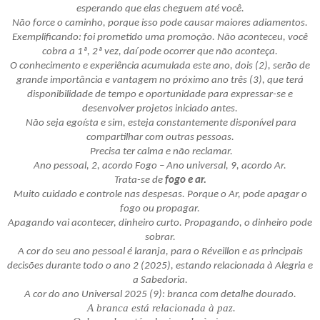
esperando que elas cheguem até você.
Não force o caminho, porque isso pode causar maiores adiamentos.
Exemplificando: foi prometido uma promoção. Não aconteceu, você
cobra a 1ª, 2ª vez, daí pode ocorrer que não aconteça.
O conhecimento e experiência acumulada este ano, dois (2), serão de
grande importância e vantagem no próximo ano três (3), que terá
disponibilidade de tempo e oportunidade para expressar-se e
desenvolver projetos iniciado antes.
Não seja egoísta e sim, esteja constantemente disponível para
compartilhar com outras pessoas.
Precisa ter calma e não reclamar.
Ano pessoal, 2, acordo Fogo – Ano universal, 9, acordo Ar.
Trata-se de
fogo e ar.
Muito cuidado e controle nas despesas. Porque o Ar, pode apagar o
fogo ou propagar.
Apagando vai acontecer, dinheiro curto. Propagando, o dinheiro pode
sobrar.
A cor do seu ano pessoal é laranja, para o Réveillon e as principais
decisões durante todo o ano 2 (2025), estando relacionada à Alegria e
a Sabedoria.
A cor do ano Universal 2025 (9): branca com detalhe dourado.
A branca está relacionada à paz.