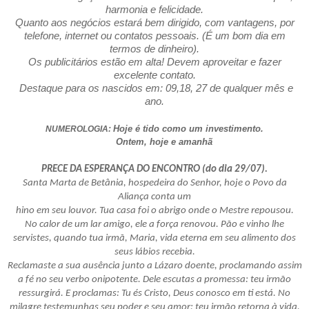
harmonia e felicidade.
Quanto aos negócios estará bem dirigido, com vantagens, por
telefone, internet ou contatos pessoais. (É um bom dia em
termos de dinheiro).
Os publicitários estão em alta! Devem aproveitar e fazer
excelente contato.
Destaque para os nascidos em: 09,18, 27 de qualquer mês e
ano.
Hoje é tido como um investimento.
NUMEROLOGIA:
Ontem, hoje e amanhã
PRECE DA ESPERANÇA DO ENCONTRO (do dia 29/07).
Santa Marta de Betânia, hospedeira do Senhor, hoje o Povo da
Aliança conta um
hino em seu louvor. Tua casa foi o abrigo onde o Mestre repousou.
No calor de um lar amigo, ele a força renovou. Pão e vinho lhe
servistes, quando tua irmã, Maria, vida eterna em seu alimento dos
seus lábios recebia.
Reclamaste a sua ausência junto a Lázaro doente, proclamando assim
a fé no seu verbo onipotente. Dele escutas a promessa: teu irmão
ressurgirá. E proclamas: Tu és Cristo, Deus conosco em ti está. No
milagre testemunhas seu poder e seu amor: teu irmão retorna à vida,