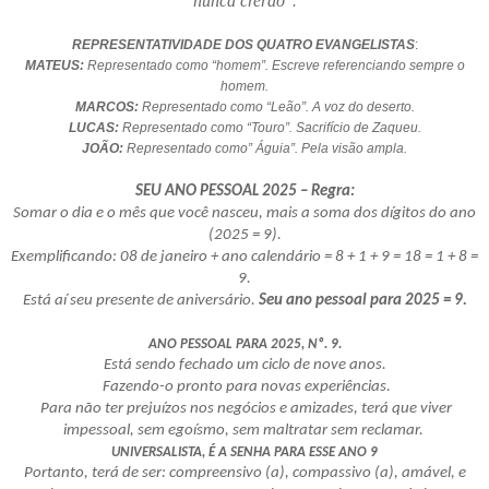
nunca crerão"
.
REPRESENTATIVIDADE DOS QUATRO EVANGELISTAS
:
MATEUS:
Representado como “homem”. Escreve referenciando sempre o
homem.
MARCOS:
Representado como “Leão”. A voz do deserto.
LUCAS:
Representado como “Touro”. Sacrifício de Zaqueu.
JOÃO:
Representado como” Águia”. Pela visão ampla.
SEU ANO PESSOAL 2025 – Regra:
Somar o dia e o mês que você nasceu, mais a soma dos dígitos do ano
(2025 = 9).
Exemplificando: 08 de janeiro + ano calendário = 8 + 1 + 9 = 18 = 1 + 8 =
9.
Está aí seu presente de aniversário.
Seu ano pessoal para 2025 = 9.
ANO PESSOAL PARA 2025, Nº. 9.
Está sendo fechado um ciclo de nove anos.
Fazendo-o pronto para novas experiências.
Para não ter prejuízos nos negócios e amizades, terá que viver
impessoal, sem egoísmo, sem maltratar sem reclamar.
UNIVERSALISTA, É A SENHA PARA ESSE ANO 9
Portanto, terá de ser: compreensivo (a), compassivo (a), amável, e