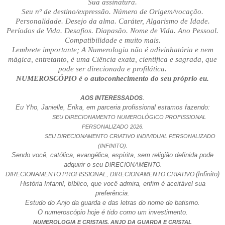
Sua assinatura.
Seu nº de destino/expressão. Número de Origem/vocação.
Personalidade. Desejo da alma. Caráter, Algarismo de Idade.
Períodos de Vida. Desafios. Diapasão. Nome de Vida. Ano Pessoal.
Compatibilidade e muito mais.
Lembrete importante; A Numerologia não é adivinhatória e nem
mágica, entretanto, é uma Ciência exata, científica e sagrada, que
pode ser direcionada e profilática.
NUMEROSCÓPIO é o autoconhecimento do seu próprio eu.
.
AOS INTERESSADOS
Eu Yho, Janielle, Erika, em parceria profissional estamos fazendo:
SEU DIRECIONAMENTO NUMEROLÓGICO PROFISSIONAL
PERSONALIZADO 2026.
SEU DIRECIONAMENTO CRIATIVO INDIVIDUAL PERSONALIZADO
(INFINITO).
Sendo você, católica, evangélica, espírita, sem religião definida pode
adquirir o seu
DIRECIONAMENTO.
(Infinito)
DIRECIONAMENTO PROFISSIONAL,
DIRECIONAMENTO CRIATIVO
História Infantil, bíblico, que você admira, enfim é aceitável sua
preferência.
Estudo do Anjo da guarda e das letras do nome de batismo.
O numeroscópio hoje é tido como um investimento.
NUMEROLOGIA E CRISTAIS. ANJO DA GUARDA E CRISTAL