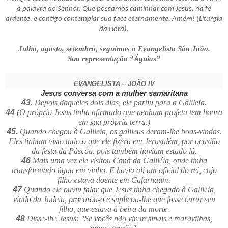
à palavra do Senhor. Que possamos caminhar com Jesus, na fé
ardente, e contigo contemplar sua face eternamente. Amém! (Liturgia
da Hora).
Julho, agosto, setembro, seguimos o Evangelista São João.
Sua representação “Águias”
EVANGELISTA – JOÃO IV
Jesus conversa com a mulher samaritana
43.
Depois daqueles dois dias, ele partiu para a Galileia.
44
(O próprio Jesus tinha afirmado que nenhum profeta tem honra
em sua própria terra.)
45.
Quando chegou à Galileia, os galileus deram-lhe boas-vindas.
Eles tinham visto tudo o que ele fizera em Jerusalém, por ocasião
da festa da Páscoa, pois também haviam estado lá.
46
Mais uma vez ele visitou Caná da Galiléia, onde tinha
transformado água em vinho. E havia ali um oficial do rei, cujo
filho estava doente em Cafarnaum.
47
Quando ele ouviu falar que Jesus tinha chegado à Galileia,
vindo da Judeia, procurou-o e suplicou-lhe que fosse curar seu
filho, que estava à beira da morte.
48
Disse-lhe Jesus: "Se vocês não virem sinais e maravilhas,