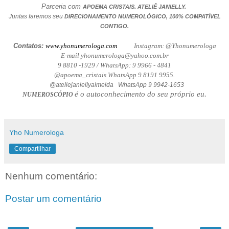
Parceria com
.
APOEMA CRISTAIS
ATELIÊ JANIELLY.
Juntas faremos seu
DIRECIONAMENTO NUMEROLÓGICO, 100% COMPATÍVEL
CONTIGO.
Contatos:
www.yhonumerologa.com
Instagram: @Yhonumerologa
E-mail yhonumerologa@yahoo.com.br
9 8810 -1929 / WhatsApp: 9 9966 - 4841
@apoema_cristais WhatsApp 9 8191 9955.
@ateliejaniellyalmeida WhatsApp 9 9942-1653
é o autoconhecimento do seu próprio eu.
NUMEROSCÓPIO
Yho Numerologa
Compartilhar
Nenhum comentário:
Postar um comentário