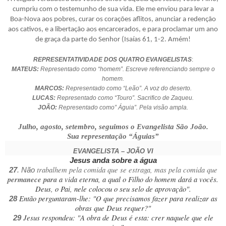
cumpriu com o testemunho de sua vida. Ele me enviou para levar a
Boa-Nova aos pobres, curar os corações aflitos, anunciar a redenção
aos cativos, e a libertação aos encarcerados, e para proclamar um ano
de graça da parte do Senhor (Isaías 61, 1-2. Amém!
REPRESENTATIVIDADE DOS QUATRO EVANGELISTAS
:
MATEUS:
Representado como “homem”. Escreve referenciando sempre o
homem.
MARCOS:
Representado como “Leão”. A voz do deserto.
LUCAS:
Representado como “Touro”. Sacrifico de Zaqueu.
JOÃO:
Representado como” Águia”. Pela visão ampla.
Julho, agosto, setembro, seguimos o Evangelista São João.
Sua representação “Águias”
EVANGELISTA – JOÃO VI
Jesus anda sobre a água
trabalhem pela comida que se estraga, mas pela comida que
27
. Não
permanece para
a vida eterna, a qual o Filho do homem dará a vocês.
Deus, o Pai, nele colocou o seu selo de aprovação".
Então perguntaram-lhe: "O que precisamos fazer para realizar as
28
obras que Deus requer?"
Jesus respondeu: "A obra de Deus é esta: crer naquele que ele
29