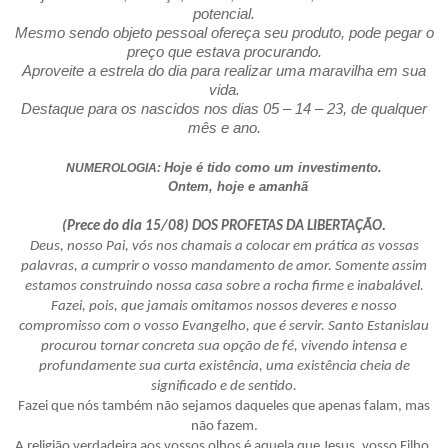
potencial.
Mesmo sendo objeto pessoal ofereça seu produto, pode pegar o
preço que estava procurando.
Aproveite a estrela do dia para realizar uma maravilha em sua
vida.
Destaque para os nascidos nos dias 05 – 14 – 23, de qualquer
mês e ano.
Hoje é tido como um investimento.
NUMEROLOGIA:
Ontem, hoje e amanhã
(Prece do dia 15/08) DOS PROFETAS DA LIBERTAÇÃO.
Deus, nosso Pai, vós nos chamais a colocar em prática as vossas
palavras, a cumprir o vosso mandamento de amor. Somente assim
estamos construindo nossa casa sobre a rocha firme e inabalável.
Fazei, pois, que jamais omitamos nossos deveres e nosso
compromisso com o vosso Evangelho, que é servir. Santo Estanislau
procurou tornar concreta sua opção de fé, vivendo intensa e
profundamente sua curta existência, uma existência cheia de
significado e de sentido.
Fazei que nós também não sejamos daqueles que apenas falam, mas
não fazem.
A religião verdadeira aos vossos olhos é aquela que Jesus, vosso Filho,