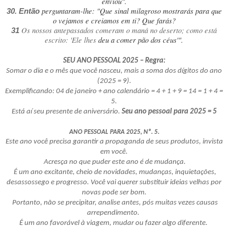
enviou".
perguntaram-lhe: "Que sinal milagroso mostrarás para que
30. Então
o vejamos e creiamos em ti? Que farás?
Os nossos antepassados comeram o maná no deserto; como está
31
escrito:
'Ele lhes
deu a comer pão dos céus'".
SEU ANO PESSOAL 2025 – Regra:
Somar o dia e o mês que você nasceu, mais a soma dos dígitos do ano
(2025 = 9).
Exemplificando: 04 de janeiro + ano calendário = 4 + 1 + 9 = 14 = 1 + 4 =
5.
Está aí seu presente de aniversário.
Seu ano pessoal para 2025 = 5
ANO PESSOAL PARA 2025, Nº. 5.
Este ano você precisa garantir a propaganda de seus produtos, invista
em você.
Acresça no que puder este ano é de mudança.
É um ano excitante, cheio de novidades, mudanças, inquietações,
desassossego e progresso. Você vai querer substituir ideias velhas por
novas pode ser bom.
Portanto, não se precipitar, analise antes, pós muitas vezes causas
arrependimento.
É um ano favorável à viagem, mudar ou fazer algo diferente.