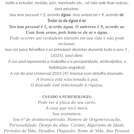
Volte a estudar, reciclar, pós, mestrado etc., só não vale ficar ocioso,
será péssimo.
Seu ano pessoal = 5, acordo
água
. Ano universal = 9, acordo
ar.
Trata-se de água e ar.
Seu ano pessoal é 5, acordo água. O universo é 9, acordo ar.
Usar bom senso, pois trata-se de ar e água.
Pode ocorrer um verdadeiro tsunami em sua vida e não pode
reclamar.
Sua cor para Réveillon e as principais decisões durante todo o ano 5 ,
(2025), azul claro.
A cor azul representa o trabalho e a prosperidade, antisséptica, e
habitação angelical.
A cor do ano Universal 2025 (9): branca com detalhe dourado.
A branca está relacionada à paz.
O dourado está relacionado à riqueza.
USANDO A NUMEROLOGIA:
Pode ver a placa do seu carro.
A casa que você mora.
Sua assinatura.
Seu nº de destino/expressão. Número de Origem/vocação.
Personalidade. Desejo da alma. Caráter, Algarismo de Idade.
Períodos de Vida. Desafios. Diapasão. Nome de Vida. Ano Pessoal.