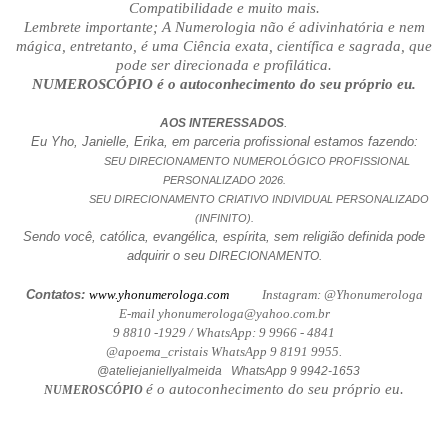
Compatibilidade e muito mais.
Lembrete importante; A Numerologia não é adivinhatória e nem
mágica, entretanto, é uma Ciência exata, científica e sagrada, que
pode ser direcionada e profilática.
NUMEROSCÓPIO é o autoconhecimento do seu próprio eu.
.
AOS INTERESSADOS
Eu Yho, Janielle, Erika, em parceria profissional estamos fazendo:
SEU DIRECIONAMENTO NUMEROLÓGICO PROFISSIONAL
PERSONALIZADO 2026.
SEU DIRECIONAMENTO CRIATIVO INDIVIDUAL PERSONALIZADO
(INFINITO).
Sendo você, católica, evangélica, espírita, sem religião definida pode
adquirir o seu
DIRECIONAMENTO.
Contatos:
www.yhonumerologa.com
Instagram: @Yhonumerologa
E-mail yhonumerologa@yahoo.com.br
9 8810 -1929 / WhatsApp: 9 9966 - 4841
@apoema_cristais WhatsApp 9 8191 9955.
@ateliejaniellyalmeida WhatsApp 9 9942-1653
é o autoconhecimento do seu próprio eu.
NUMEROSCÓPIO