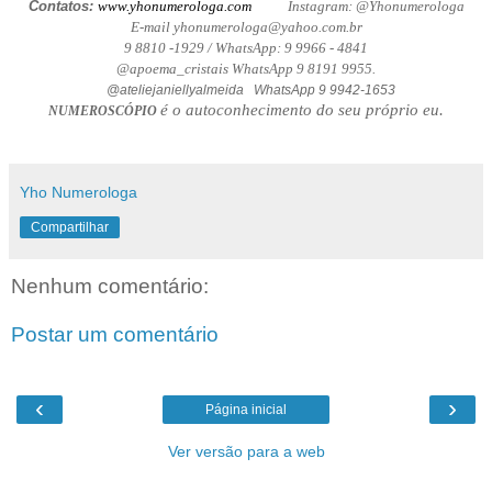
Contatos:
www.yhonumerologa.com
Instagram: @Yhonumerologa
E-mail yhonumerologa@yahoo.com.br
9 8810 -1929 / WhatsApp: 9 9966 - 4841
@apoema_cristais WhatsApp 9 8191 9955.
@ateliejaniellyalmeida WhatsApp 9 9942-1653
é o autoconhecimento do seu próprio eu.
NUMEROSCÓPIO
Yho Numerologa
Compartilhar
Nenhum comentário:
Postar um comentário
‹
›
Página inicial
Ver versão para a web