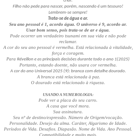
criar.
Filho não pede para nascer, porém, nascendo é um tesouro!
Lembrem-se sempre!
Trata-se de água e ar.
Seu ano pessoal é 1, acordo água. O universo é 9, acordo ar.
Usar bom senso, pois trata-se de ar e água.
Pode ocorrer um verdadeiro tsunami em sua vida e não pode
reclamar.
A cor do seu ano pessoal é vermelha. Está relacionada à vitalidade,
força e coragem.
Para
Réveillon e as principais decisões durante todo o ano 1(2025)
Portanto, estando doente, não usara cor vermelha.
A cor do ano Universal 2025 (9): branca com detalhe dourado.
A branca está relacionada à paz.
O dourado está relacionado à riqueza.
USANDO A NUMEROLOGIA:
Pode ver a placa do seu carro.
A casa que você mora.
Sua assinatura.
Seu nº de destino/expressão. Número de Origem/vocação.
Personalidade. Desejo da alma. Caráter, Algarismo de Idade.
Períodos de Vida. Desafios. Diapasão. Nome de Vida. Ano Pessoal.
Compatibilidade e muito mais.