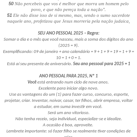
50
Não percebeis que vos é melhor que morra um homem pelo
povo, e que não pereça toda a nação".
51
Ele não disse isso de si mesmo, mas, sendo o sumo sacerdote
naquele ano, profetizou que Jesus morreria pela nação judaica,
SEU ANO PESSOAL 2025 – Regra:
Somar o dia e o mês que você nasceu, mais a soma dos dígitos do ano
(2025 = 9).
Exemplificando: 09 de janeiro + ano calendário = 9 + 1 + 9 = 19 = 1 + 9 =
10 = 1 + 0 = 1.
Está aí seu presente de aniversário.
Seu ano pessoal para 2025 = 1
ANO PESSOAL PARA 2025, Nº 1
Você
está entrando num ciclo de nove anos.
Excelente para iniciar algo novo.
Use as vantagens do um (1) para fazer curso, concurso, esporte,
projetar, criar. Inventar, noivar, casar, ter filhos, abrir empresa, voltar
a estudar, em suma investir em você.
Será um ano vitorioso.
Não tenha receio, seja individual, especialize-se e idealize.
A ocasião é boa, aproveite.
Lembrete importante: só fazer filho se realmente tiver condições de