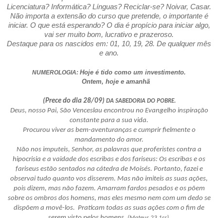
Licenciatura? Informática? Línguas? Reciclar-se? Noivar, Casar.
Não importa a extensão do curso que pretende, o importante é
iniciar. O que está esperando? O dia é propício para iniciar algo,
vai ser muito bom, lucrativo e prazeroso.
Destaque para os nascidos em: 01, 10, 19, 28. De qualquer mês
e ano.
Hoje é tido como um investimento.
NUMEROLOGIA:
Ontem, hoje e amanhã
(Prece do dia 28/09)
DA SABEDORIA DO POBRE.
Deus, nosso Pai, São Venceslau encontrou no Evangelho inspiração
constante para a sua vida.
Procurou viver as bem-aventuranças e cumprir fielmente o
mandamento do amor.
Não nos imputeis, Senhor, as palavras que proferistes contra a
hipocrisia e a vaidade dos escribas e dos fariseus: Os escribas e os
fariseus estão sentados na cátedra de Moisés. Portanto, fazei e
observai tudo quanto vos disserem. Mas não imiteis as suas ações,
pois dizem, mas não fazem. Amarram fardos pesados e os põem
sobre os ombros dos homens, mas eles mesmo nem com um dedo se
dispõem a movê-los. Praticam todas as suas ações com o fim de
serem visto pelos homens.
(Mateus 23,1ss).