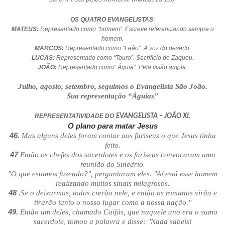
OS QUATRO EVANGELISTAS
:
MATEUS:
Representado como “homem”. Escreve referenciando sempre o
homem.
MARCOS:
Representado como “Leão”. A voz do deserto.
LUCAS:
Representado como “Touro”. Sacrifício de Zaqueu.
JOÃO:
Representado como” Águia”. Pela visão ampla.
Julho, agosto, setembro, seguimos o Evangelista São João.
Sua representação “Águias”
REPRESENTATIVIDADE DO
EVANGELISTA – JOÃO XI.
O plano para matar Jesus
46.
Mas alguns deles foram contar aos fariseus o que Jesus tinha
feito.
47
Então os chefes dos sacerdotes e os fariseus convocaram uma
reunião do Sinédrio.
"O que estamos fazendo?", perguntaram eles. "Aí está esse homem
realizando muitos sinais milagrosos.
48
.
Se o deixarmos, todos crerão nele, e então os romanos virão e
tirarão tanto o nosso lugar como a nossa nação."
49.
Então um deles, chamado Caifás, que naquele ano era o sumo
sacerdote, tomou a palavra e disse: "Nada sabeis!