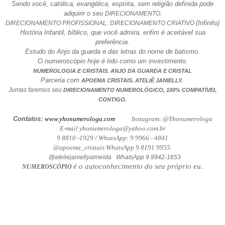
Sendo você, católica, evangélica, espírita, sem religião definida pode
adquirir o seu
DIRECIONAMENTO.
(Infinito)
DIRECIONAMENTO PROFISSIONAL,
DIRECIONAMENTO CRIATIVO
História Infantil, bíblico, que você admira, enfim é aceitável sua
preferência.
Estudo do Anjo da guarda e das letras do nome de batismo.
O numeroscópio hoje é tido como um investimento.
NUMEROLOGIA E CRISTAIS. ANJO DA GUARDA E CRISTAL
Parceria com
.
APOEMA CRISTAIS
ATELIÊ JANIELLY.
Juntas faremos seu
DIRECIONAMENTO NUMEROLÓGICO, 100% COMPATÍVEL
CONTIGO.
Contatos:
www.yhonumerologa.com
Instagram: @Yhonumerologa
E-mail yhonumerologa@yahoo.com.br
9 8810 -1929 / WhatsApp: 9 9966 - 4841
@apoema_cristais WhatsApp 9 8191 9955.
@ateliejaniellyalmeida WhatsApp 9 9942-1653
é o autoconhecimento do seu próprio eu.
NUMEROSCÓPIO