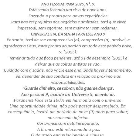
ANO PESSOAL PARA 2025, Nº. 9.
Está sendo fechado um ciclo de nove anos.
Fazendo-o pronto para novas experiências.
Para não ter prejuízos nos negócios e amizades, terá que viver
impessoal, sem egoísmo, sem maltratar sem reclamar.
UNIVERSALISTA, É A SENHA PARA ESSE ANO 9
Portanto, terá de ser: compreensivo (a), compassivo (a), amável, e
agradecer a Deus, estar pronto ao perdão em todo este período nove,
9, (2025).
Terminar tudo que ficou pendente, até 31 de dezembro (2025) e
deixar que as coisas antigas se vão.
Cuidado com a saúde, não vacile esse ano, pode haver internamento.
Vai depender de sua conduta em relação ao próximo e as
responsabilidades.
‘Guarde dinheiro, se sobrar, não guarde doença’.
Ano pessoal 9, acordo ar. Universo 9, acordo ar.
.
Parabéns! Você está 100% em harmonia com o universo
Uma oportunidade ótima, não pode passar despercebido. Em
consequência, levará um período de nove (9) anos para voltar,
normalmente inferior.
Cor branca com detalhe dourado.
A branca está relacionada à paz.
O dourado está relacionado à riqueza.