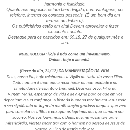
harmonia e felicidade.
Quanto aos negócios estará bem dirigido, com vantagens, por
telefone, internet ou contatos pessoais. (É um bom dia em
termos de dinheiro).
Os publicitários estão em alta! Devem aproveitar e fazer
excelente contato.
Destaque para os nascidos em: 09,18, 27 de qualquer mês e
ano.
Hoje é tido como um investimento.
NUMEROLOGIA:
Ontem, hoje e amanhã
(Prece do dia, 24/12) DA MANIFESTAÇÃO DA VIDA.
Deus, nosso Pai, hoje celebramos a Vigília do Natal do vosso Filho.
Todo homem é chamado a reconhecer na humanidade e na
simplicidade de espírito o Emanuel, Deus-conosco, Filho da
Virgem Maria, esperança de vida e de alegria para os que em vós
depositam a sua confiança. A história humana recobra em Jesus todo
o seu significado de lugar da manifestação graciosa daquele que vem
para consolar os aflitos e enxugar as lágrimas dos que clamam por
socorro. Nós vos louvamos, ó Deus, que, na vossa ternura e
misericórdia, viestes encontrar com o homem na pessoa de Jesus de
Nazaré, o Filho de Maria e de José,