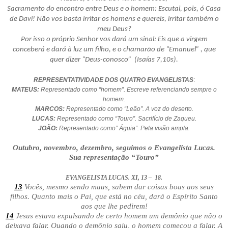
Sacramento do encontro entre Deus e o homem: Escutai, pois, ó Casa
de Davi! Não vos basta irritar os homens e quereis, irritar também o
meu Deus?
Por isso o próprio Senhor vos dará um sinal: Eis que a virgem
conceberá e dará à luz um filho, e o chamarão de “Emanuel” , que
quer dizer “Deus-conosco” (Isaías 7,10s).
REPRESENTATIVIDADE DOS QUATRO EVANGELISTAS
:
MATEUS:
Representado como “homem”. Escreve referenciando sempre o
homem.
MARCOS:
Representado como “Leão”. A voz do deserto.
LUCAS:
Representado como “Touro”. Sacrifício de Zaqueu.
JOÃO:
Representado como” Águia”. Pela visão ampla.
Outubro, novembro, dezembro, seguimos o Evangelista Lucas.
Sua representação “Touro”
EVANGELISTA LUCAS. XI, 13 – 18.
13
Vocês, mesmo sendo maus, sabem dar coisas boas aos seus
filhos. Quanto mais o Pai, que está no céu, dará o Espírito Santo
aos que lhe pedirem!
14
Jesus estava expulsando de certo homem um demônio que não o
deixava falar. Quando o demônio saiu, o homem começou a falar. A