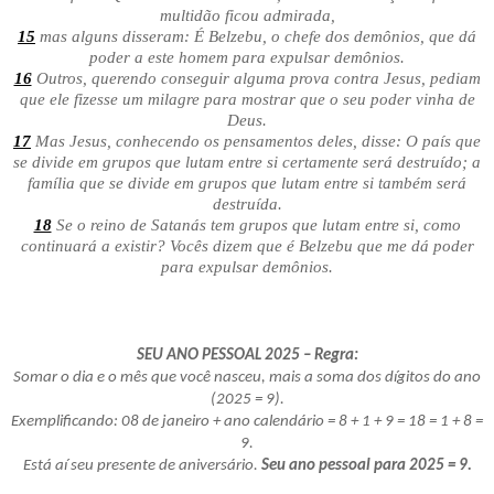
multidão ficou admirada,
15
mas alguns disseram: É Belzebu, o chefe dos demônios, que dá
poder a este homem para expulsar demônios.
16
Outros, querendo conseguir alguma prova contra Jesus, pediam
que ele fizesse um milagre para mostrar que o seu poder vinha de
Deus.
17
Mas Jesus, conhecendo os pensamentos deles, disse: O país que
se divide em grupos que lutam entre si certamente será destruído; a
família que se divide em grupos que lutam entre si também será
destruída.
18
Se o reino de Satanás tem grupos que lutam entre si, como
continuará a existir? Vocês dizem que é Belzebu que me dá poder
para expulsar demônios.
SEU ANO PESSOAL 2025 – Regra:
Somar o dia e o mês que você nasceu, mais a soma dos dígitos do ano
(2025 = 9).
Exemplificando: 08 de janeiro + ano calendário = 8 + 1 + 9 = 18 = 1 + 8 =
9.
Está aí seu presente de aniversário.
Seu ano pessoal para 2025 = 9.