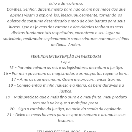
ódio e da violência.
Dai-lhes, Senhor, discernimento para não caiam nas mãos dos que
apenas visam a explorá-los, inescrupulosamente, tornando-os
objetos de consumo desenfreado e mão de obra barata para seus
lucros. Que os jovens dos campos e das cidades tenham os seus
direitos fundamentais respeitados, encontrem o seu lugar na
sociedade, realizando-se plenamente como criaturas humanas e filhos
de Deus. Amém.
SEGUNDA INTERVENÇÃO DA SABEDORIA
Cap.8.
15 – Por mim reinam os reis e os legisladores decretam a justiça.
16 – Por mim governam os magistrados e os magnatas regem a terra.
17 – Amo os que me amam. Quem me procura, encontra-me.
18 – Comigo então minha riqueza é a glória, os bens duráveis é a
justiça.
19 – Mais precioso que o mais fino ouro é o meu fruto, meu produto
tem mais valor que a mais fina prata.
20 – Sigo o caminho da justiça, no meio da senda da equidade.
21 – Deixo os meus haveres para os que me amam e acumulo seus
tesouros
.