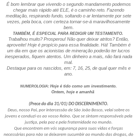
É bom lembrar que vivendo o segundo mandamento podemos
chegar mais rápido até ELE, é o caminho reto. Fazendo
meditação, respirando fundo, soltando o ar lentamente por sete
vezes, pela boca, com certeza tornar-se-á maravilhosamente
bem.
TAMBÉM, É ESPECIAL PARA REDIGIR UM TESTAMENTO.
Trabalhou muito? Prosperou! Não quer deixar atritos? Então,
aproveite! Hoje é propício para essa finalidade. Há! Também é
um dia em que os acionistas de mineração poderão ter lucros
inesperados, fiquem atentos. Um dinheiro a mais, não fará nada
mal.
Destaque para os nascidos, em: 7, 16, 25, de qual quer mês e
ano.
Hoje é tido como um investimento.
NUMEROLOGIA:
Ontem, hoje e amanhã
(Prece do dia 31/01) DO DISCERNIMENTO.
Deus, nosso Pai, por intercessão de São João Bosco, velai sobre os
jovens e conduzi-os ao vosso Reino. Que se sintam responsáveis pela
justiça, pela paz e pela fraternidade no mundo.
Que encontrem em vós segurança para suas vidas e forças
necessárias para não se deixarem sucumbir ao mundo das drogas, do