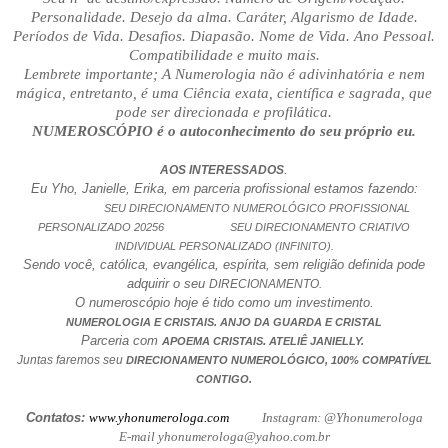
Personalidade. Desejo da alma. Caráter, Algarismo de Idade.
Períodos de Vida. Desafios. Diapasão. Nome de Vida. Ano Pessoal.
Compatibilidade e muito mais.
Lembrete importante; A Numerologia não é adivinhatória e nem
mágica, entretanto, é uma Ciência exata, científica e sagrada, que
pode ser direcionada e profilática.
NUMEROSCÓPIO é o autoconhecimento do seu próprio eu.
.
AOS INTERESSADOS
Eu Yho, Janielle, Erika, em parceria profissional estamos fazendo:
SEU DIRECIONAMENTO NUMEROLÓGICO PROFISSIONAL
PERSONALIZADO 20256 SEU DIRECIONAMENTO CRIATIVO
INDIVIDUAL PERSONALIZADO (INFINITO).
Sendo você, católica, evangélica, espírita, sem religião definida pode
adquirir o seu
DIRECIONAMENTO.
O numeroscópio hoje é tido como um investimento.
NUMEROLOGIA E CRISTAIS. ANJO DA GUARDA E CRISTAL
Parceria com
.
APOEMA CRISTAIS
ATELIÊ JANIELLY.
Juntas faremos seu
DIRECIONAMENTO NUMEROLÓGICO, 100% COMPATÍVEL
CONTIGO.
Contatos:
www.yhonumerologa.com
Instagram: @Yhonumerologa
E-mail yhonumerologa@yahoo.com.br