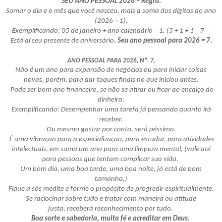
SEU ANO PESSOAL 2026 – Regra:
Somar o dia e o mês que você nasceu, mais a soma dos dígitos do ano
(2026 = 1).
Exemplificando: 05 de janeiro + ano calendário = 1. (5 + 1 + 1 = 7 =
Está aí seu presente de aniversário.
Seu ano pessoal para 2026 = 7.
ANO PESSOAL PARA 2026, Nº. 7.
Não é um ano para expansão de negócios ou para iniciar coisas
novas, porém, para dar toques finais no que iniciou antes.
Pode ser bom ano financeiro, se não se atirar ou ficar ao encalço do
dinheiro.
Exemplificando: Desempenhar uma tarefa já pensando quanto irá
receber.
Ou mesmo gastar por conta, será péssimo.
É uma vibração para a especialização, para estudar, para atividades
intelectuais, em suma um ano para uma limpeza mental, (vale até
para pessoas que tentam complicar sua vida.
Um bom dia, uma boa tarde, uma boa noite, já está de bom
tamanho.)
Fique a sós medite e forme o propósito de progredir espiritualmente.
Se raciocinar sobre tudo e tratar com maneira ou atitude
justa, receberá reconhecimento por tudo.
Boa sorte e sabedoria, muita fé e acreditar em Deus.