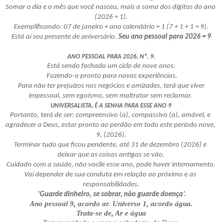
Somar o dia e o mês que você nasceu, mais a soma dos dígitos do ano 
(2026 = 1).
Exemplificando: 07 de janeiro + ano calendário = 1 (7 + 1 + 1 = 9).
Está aí seu presente de aniversário. 
Seu ano pessoal para 2026 = 9
ANO PESSOAL PARA 2026, Nº. 9.
Está sendo fechado um ciclo de nove anos.
 Fazendo-o pronto para novas experiências.
 Para não ter prejuízos nos negócios e amizades, terá que viver 
impessoal, sem egoísmo, sem maltratar sem reclamar. 
UNIVERSALISTA, É A SENHA PARA ESSE ANO 9
Portanto, terá de ser: compreensivo (a), compassivo (a), amável, e 
agradecer a Deus, estar pronto ao perdão em todo este período nove, 
9, (2026).
Terminar tudo que ficou pendente, até 31 de dezembro (2026) e 
deixar que as coisas antigas se vão.
Cuidado com a saúde, não vacile esse ano, pode haver internamento.
Vai depender de sua conduta em relação ao próximo e as 
responsabilidades.
 ‘Guarde dinheiro, se sobrar, não guarde doença’.
Ano pessoal 9, acordo ar. Universo 1, acordo água.
Trata-se de, Ar e água