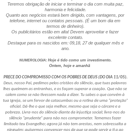
 Teremos obrigação de iniciar e terminar o dia com muita paz, 
harmonia e felicidade.
Quanto aos negócios estará bem dirigido, com vantagens, por 
telefone, internet ou contatos pessoais. (É um bom dia em 
termos de dinheiro).
Os publicitários estão em alta! Devem aproveitar e fazer 
excelente contato.
 Destaque para os nascidos em: 09,18, 27 de qualquer mês e 
ano.
Hoje é tido como um investimento.
NUMEROLOGIA: 
       Ontem, hoje e amanhã
PRECE DO COMPROMISSO COM OS POBRES DE DEUS (DO DIA 11/05).
Deus, nosso Pai, pedimos pelos cristãos do silêncio, que tuas palavras 
lhes queimem as entranhas, e os façam superar a coação. Que não se 
calem como se não tivessem nada a dizer. Tu sabes o que convém à 
tua Igreja, se um fervor de catacumbas ou a rotina de uma “proteção” 
oficial. Dá-lhe o que seja melhor, mesmo que seja o cárcere e a 
pobreza. Livra-nos do silêncio diante da injustiça social; livra-nos do 
silêncio “prudente” para não nos comprometer. Tememos fazer 
limitado teu Evangelho; agora já não tem arestas, nem sobressalta a 
ninguém; quisermos convencer-nos de que se pode servir a ti a ao 