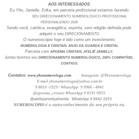
AOS INTERESSADOS
.
Eu Yho, Janielle, Erika, em parceria profissional estamos fazendo:
                      SEU DIRECIONAMENTO NUMEROLÓGICO PROFISSIONAL 
PERSONALIZADO 2026                     .
Sendo você, católica, evangélica, espírita, sem religião definida pode 
adquirir o seu 
DIRECIONAMENTO.
O numeroscópio hoje é tido como um investimento.
NUMEROLOGIA E CRISTAIS. ANJO DA GUARDA E CRISTAL
Parceria com 
.
APOEMA CRISTAIS
 ATELIÊ JANIELLY. 
Juntas faremos seu 
DIRECIONAMENTO NUMEROLÓGICO, 100% COMPATÍVEL 
CONTIGO.
Contatos: 
www.yhonumerologa.com
           Instagram: @Yhonumerologa
E-mail yhonumerologa@yahoo.com.br
9 8810 -1929 / WhatsApp: 9 9966 - 4841
@apoema_cristais WhatsApp 9 8191 9955.
@ateliejaniellyalmeida   WhatsApp 9 9942-1653
é o autoconhecimento do seu próprio eu.
NUMEROSCÓPIO 