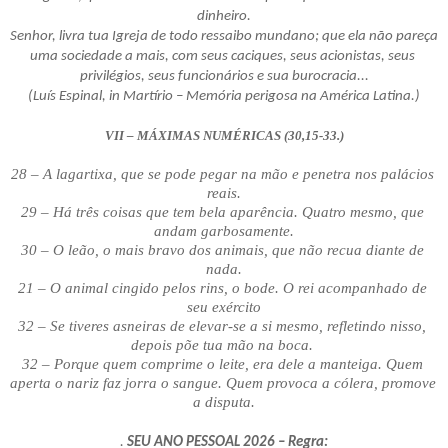
dinheiro.
Senhor, livra tua Igreja de todo ressaibo mundano; que ela não pareça 
uma sociedade a mais, com seus caciques, seus acionistas, seus 
privilégios, seus funcionários e sua burocracia...
(Luís Espinal, in Martírio – Memória perigosa na América Latina.)
VII – MÁXIMAS NUMÉRICAS (30,15-33.)
28 – A lagartixa, que se pode pegar na mão e penetra nos palácios 
reais.
29 – Há três coisas que tem bela aparência. Quatro mesmo, que 
andam garbosamente.
30 – O leão, o mais bravo dos animais, que não recua diante de 
nada.
21 – O animal cingido pelos rins, o bode. O rei acompanhado de 
seu exército
32 – Se tiveres asneiras de elevar-se a si mesmo, refletindo nisso, 
depois põe tua mão na boca. 
32 – Porque quem comprime o leite, era dele a manteiga. Quem 
aperta o nariz faz jorra o sangue. Quem provoca a cólera, promove 
a disputa.
.
 SEU ANO PESSOAL 2026 – Regra: