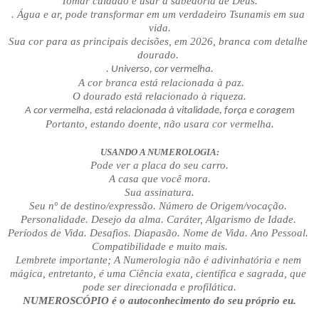
Tomar cuidado e usar a sabedoria de Deus.
. Água e ar, pode transformar em um verdadeiro Tsunamis em sua 
vida.
Sua cor para as principais decisões, em 2026, branca com detalhe 
dourado. 
 .
 Universo, cor vermelha. 
 A cor branca está relacionada à paz.
O dourado está relacionado à riqueza.
A cor vermelha, está relacionada à vitalidade, força e coragem
Portanto, estando doente, não usara cor vermelha.
USANDO A NUMEROLOGIA:
Pode ver a placa do seu carro.
A casa que você mora.
Sua assinatura.
Seu nº de destino/expressão. Número de Origem/vocação. 
Personalidade. Desejo da alma. Caráter, Algarismo de Idade. 
Períodos de Vida. Desafios. Diapasão. Nome de Vida. Ano Pessoal. 
Compatibilidade e muito mais.
Lembrete importante; A Numerologia não é adivinhatória e nem 
mágica, entretanto, é uma Ciência exata, científica e sagrada, que 
pode ser direcionada e profilática.
NUMEROSCÓPIO é o autoconhecimento do seu próprio eu.