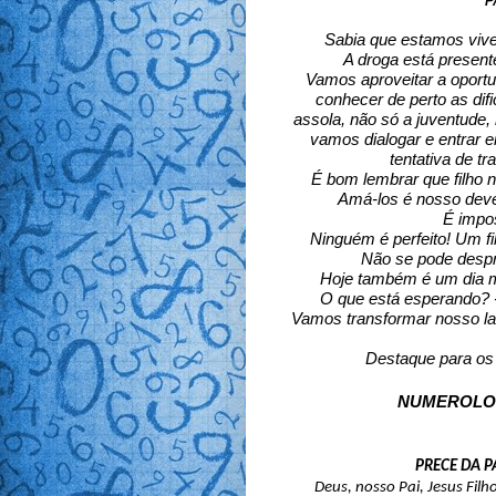
P
Sabia que estamos vive
 A droga está present
 Vamos aproveitar a oportun
conhecer de perto as dif
assola, não só a juventude,
vamos dialogar e entrar e
tentativa de tr
 É bom lembrar que filho 
 Amá-los é nosso deve
 É impo
Ninguém é perfeito! Um fi
Não se pode despr
Hoje também é um dia mu
O que está esperando? 
Vamos transformar nosso lar
Destaque para os 
NUMEROLOGIA
PRECE DA P
Deus, nosso Pai, Jesus Filh