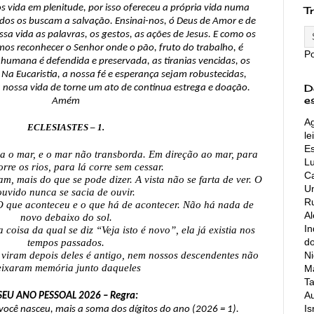
 vida em plenitude, por isso ofereceu a própria vida numa 
T
odos os buscam a salvação. Ensinai-nos, ó Deus de Amor e de 
a vida as palavras, os gestos, as ações de Jesus. E como os 
os reconhecer o Senhor onde o pão, fruto do trabalho, é 
P
 humana é defendida e preservada, as tiranias vencidas, os 
Na Eucaristia, a nossa fé e esperança sejam robustecidas, 
D
a nossa vida de torne um ato de continua estrega e doação. 
e
Amém
Ag
ECLESIASTES – 1.
le
Es
ra o mar, e o mar não transborda. Em direção ao mar, para 
L
rre os rios, para lá corre sem cessar.
Ca
m, mais do que se pode dizer. A vista não se farta de ver. O 
Un
ouvido nunca se sacia de ouvir.
Ru
 O que aconteceu e o que há de acontecer. Não há nada de 
A
novo debaixo do sol.
In
oisa da qual se diz “Veja isto é novo”, ela já existia nos 
do
tempos passados.
Ni
iram depois deles é antigo, nem nossos descendentes não 
eixaram memória junto daqueles
Ma
Ta
Au
SEU ANO PESSOAL 2026 – Regra:
Is
você nasceu, mais a soma dos dígitos do ano (2026 = 1).