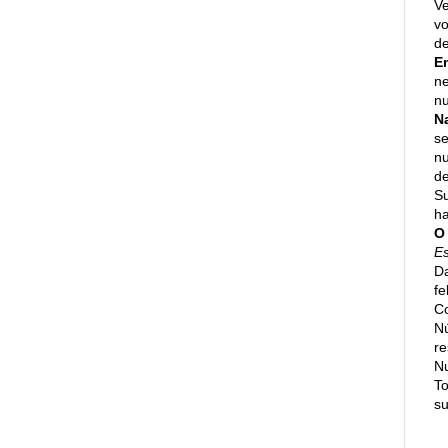
Ve
vo
de
E
ne
nu
N
se
n
de
Su
h
O
E
Da
fe
Co
N
re
N
To
su