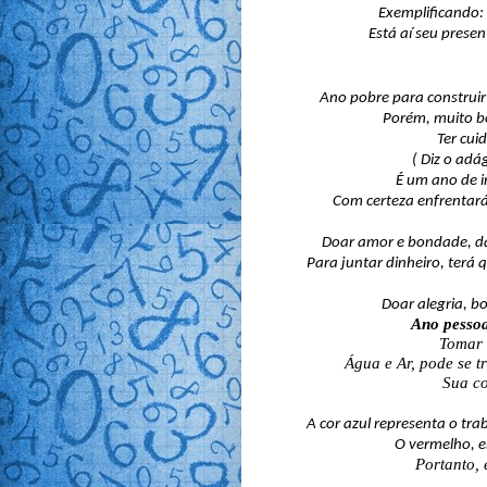
Exemplificando: 0
Está aí seu presen
Ano pobre para construir
Porém, muito bo
 Ter cu
( Diz o adá
 É um ano de i
 Com certeza enfrentará
 Doar amor e bondade, d
 Para juntar dinheiro, terá
 Doar alegria, b
Ano pessoa
Tomar 
Água e Ar, pode se 
Sua co
A cor azul representa o tra
O vermelho, e
Portanto, 