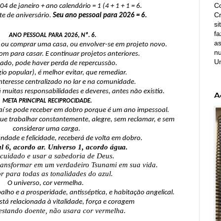
Co
4 de janeiro + ano calendário = 1 (4 + 1 + 1 = 6.
C
te de aniversário. 
Seu ano pessoal para 2026 = 6.
si
fa
ANO PESSOAL PARA 2026, Nº. 6.
as
 ou comprar uma casa, ou envolver-se em projeto novo. 
nu
m para casar. E continuar projetos anteriores.
U
idado, pode haver perda de repercussão.
gio popular), é melhor evitar, que remediar.
nteresse centralizado no lar e na comunidade.
 muitas responsabilidades e deveres, antes não existia.
A
META PRINCIPAL RECIPROCIDADE.
aí se pode receber em dobro porque é um ano impessoal.
 que trabalhar constantemente, alegre, sem reclamar, e sem 
considerar uma carga.
ondade e felicidade, receberá de volta em dobro.
l 6, acordo ar. Universo 1, acordo água.
cuidado e usar a sabedoria de Deus.
transformar em um verdadeiro Tsunami em sua vida.
r para todas as tonalidades do azul.
O universo, cor vermelha. 
balho e a prosperidade, antisséptica, e habitação angelical.
stá relacionada à vitalidade, força e coragem
estando doente, não usara cor vermelha.