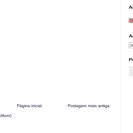
A
A
P
Página inicial
Postagem mais antiga
(Atom)