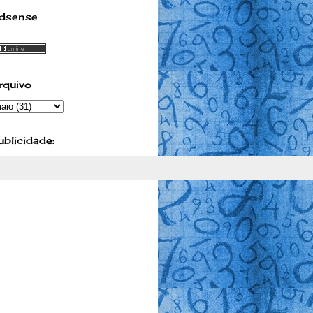
dsense
rquivo
ublicidade: