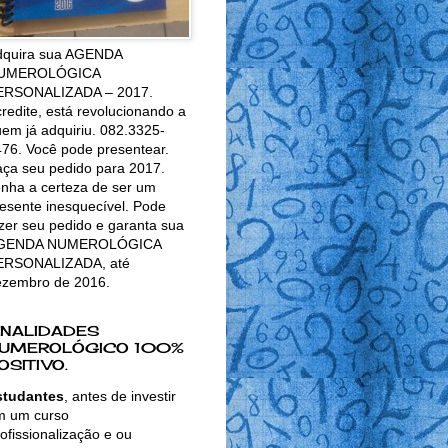
dquira sua AGENDA
UMEROLÓGICA
ERSONALIZADA – 2017.
redite, está revolucionando a
em já adquiriu. 082.3325-
76. Você pode presentear.
ça seu pedido para 2017.
nha a certeza de ser um
esente inesquecível. Pode
zer seu pedido e garanta sua
GENDA NUMEROLÓGICA
ERSONALIZADA, até
ezembro de 2016.
INALIDADES
UMEROLÓGICO 100%
OSITIVO.
studantes
, antes de investir
m um curso
ofissionalização e ou