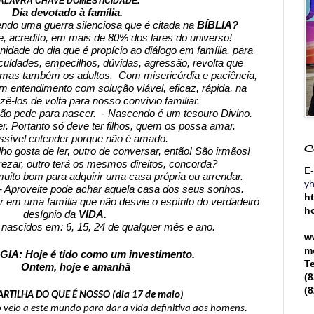
ALAVRA CHAVE DOMESTICIDADE.
 Dia devotado à família.
ndo uma guerra silenciosa que é citada na 
BÍBLIA?
e, acredito, em mais de 80% dos lares do universo!
idade do dia que é propício ao diálogo em família, para 
iculdades, empecilhos, dúvidas, agressão, revolta que 
 mas também os adultos.  Com misericórdia e paciência, 
m entendimento com solução viável, eficaz, rápida, na 
azê-los de volta para nosso convívio familiar.
não pede para nascer.  - Nascendo é um tesouro Divino.
r. Portanto só deve ter filhos, quem os possa amar.
ssível entender porque não é amado.
C
lho gosta de ler, outro de conversar, então! São irmãos!
ezar, outro terá os mesmos direitos, concorda?
E-
ito bom para adquirir uma casa própria ou arrendar.
y
- Aproveite pode achar aquela casa dos seus sonhos.
h
 em uma família que não desvie o espírito do verdadeiro 
h
desígnio da 
VIDA. 
nascidos em: 6, 15, 24 de qualquer mês e ano.
w
m
: Hoje é tido como um investimento.
T
       Ontem, hoje e amanhã
(
(
ARTILHA DO QUE É NOSSO (dia 17 de maio)
o veio a este mundo para dar a vida definitiva aos homens.