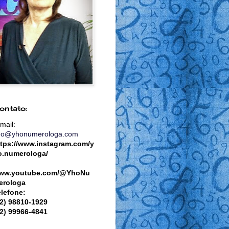
ontato:
mail:
ho@yhonumerologa.com
ttps://www.instagram.com/y
o.numerologa/
ww.youtube.com/@YhoNu
erologa
elefone:
82) 98810-1929
82) 99966-4841