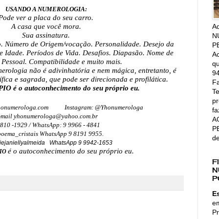
USANDO A NUMEROLOGIA:
Pode ver a placa do seu carro.
A
A casa que você mora.
Sua assinatura.
N
o. Número de Origem/vocação. Personalidade. Desejo da 
P
e Idade. Períodos de Vida. Desafios. Diapasão. Nome de 
Ac
 Pessoal. Compatibilidade e muito mais.
qu
rologia não é adivinhatória e nem mágica, entretanto, é 
94
ífica e sagrada, que pode ser direcionada e profilática.
Fa
é o autoconhecimento do seu próprio eu.
Te
pr
onumerologa.com
           Instagram: @Yhonumerologa
fa
-mail yhonumerologa@yahoo.com.br
A
8810 -1929 / WhatsApp: 9 9966 - 4841
P
oema_cristais WhatsApp 9 8191 9955.
d
iejaniellyalmeida   WhatsApp 9 9942-1653
é o autoconhecimento do seu próprio eu.
IO 
F
N
P
E
e
Pr