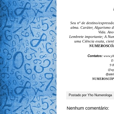
Seu nº de destino/expressã
alma. Caráter, Algarismo d
Vida. Ano
Lembrete importante; A Nume
uma Ciência exata, cient
NUMEROSCÓPIO 
Contatos: 
www.yh
E
9 
@ap
@atel
NUMEROSCÓP
Postado por
Yho Numerologa
Nenhum comentário: