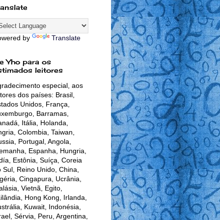
ranslate
owered by
Translate
e Yho para os
stimados leitores
radecimento especial, aos
itores dos países: Brasil,
tados Unidos, França,
uxemburgo, Barramas,
nadá, Itália, Holanda,
gria, Colombia, Taiwan,
ssia, Portugal, Angola,
lemanha, Espanha, Hungria,
día, Estônia, Suíça, Coreia
 Sul, Reino Unido, China,
géria, Cingapura, Ucrânia,
lásia, Vietnã, Egito,
ilândia, Hong Kong, Irlanda,
strália, Kuwait, Indonésia,
rael, Sérvia, Peru, Argentina,