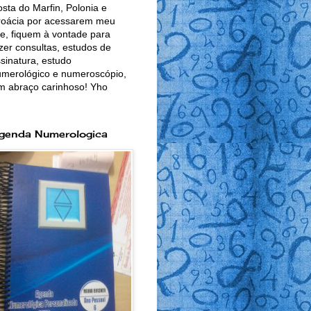
sta do Marfin, Polonia e
roácia por acessarem meu
te, fiquem à vontade para
zer consultas, estudos de
sinatura, estudo
merológico e numeroscópio,
m abraço carinhoso! Yho
genda Numerologica