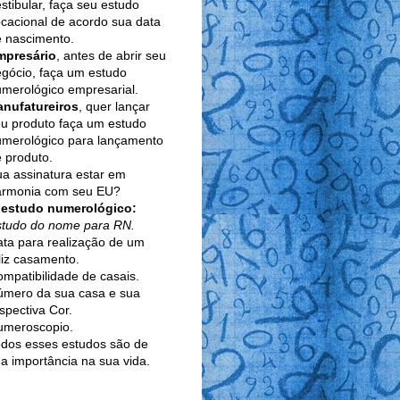
stibular, faça seu estudo
cacional de acordo sua data
 nascimento.
mpresário
, antes de abrir seu
gócio, faça um estudo
merológico empresarial.
anufatureiros
, quer lançar
u produto faça um estudo
umerológico para lançamento
 produto.
a assinatura estar em
armonia com seu EU?
 estudo numerológico:
studo do nome para RN.
ta para realização de um
liz casamento.
mpatibilidade de casais.
úmero da sua casa e sua
spectiva Cor.
umeroscopio.
dos esses estudos são de
a importância na sua vida.