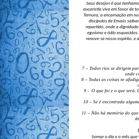
Seus desejos é que tenhamos
eucaristia viva em favor de t
Ternura, a encarnação em noss
discípulos de Emaús saibam
repartido, onde a dignidade
egoísmo e ódio esquecidos. 
renove-se nosso espírito, e 
7 – Todos rios se dirigem pa
onde co
8 – Todas as coisas se afadiga
9 -  O que foi e o que será.
10 – Se é encontrada alguma c
11 – Não há memória do que v
d
Somar o dia e o mês que 