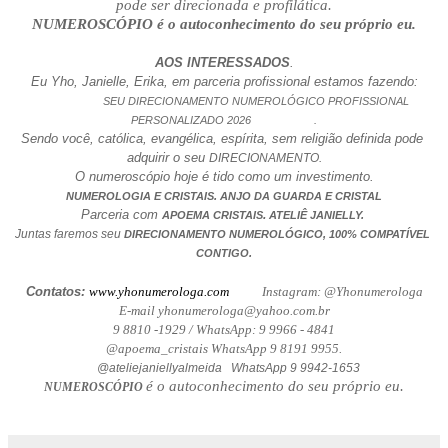
pode ser direcionada e profilática.
NUMEROSCÓPIO é o autoconhecimento do seu próprio eu.
AOS INTERESSADOS
.
Eu Yho, Janielle, Erika, em parceria profissional estamos fazendo:
                      SEU DIRECIONAMENTO NUMEROLÓGICO PROFISSIONAL 
PERSONALIZADO 2026                     .
Sendo você, católica, evangélica, espírita, sem religião definida pode 
adquirir o seu 
DIRECIONAMENTO.
O numeroscópio hoje é tido como um investimento.
NUMEROLOGIA E CRISTAIS. ANJO DA GUARDA E CRISTAL
Parceria com 
.
APOEMA CRISTAIS
 ATELIÊ JANIELLY. 
Juntas faremos seu 
DIRECIONAMENTO NUMEROLÓGICO, 100% COMPATÍVEL 
CONTIGO.
Contatos: 
www.yhonumerologa.com
           Instagram: @Yhonumerologa
E-mail yhonumerologa@yahoo.com.br
9 8810 -1929 / WhatsApp: 9 9966 - 4841
@apoema_cristais WhatsApp 9 8191 9955.
@ateliejaniellyalmeida   WhatsApp 9 9942-1653
é o autoconhecimento do seu próprio eu.
NUMEROSCÓPIO 