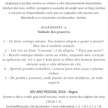
vingança e justiça contra os crimes e eles injustamente imputados. 
Senhor dai-nos, enfim, coragem e ousadia de exigir que se faça justiça 
e cessem as impunidades com que os culpados são postos em 
liberdade e os inocentes condenados. Amém.
ECLESIASTES –2.
Vaidade dos prazeres.
1 – Eu disse consigo mesmo: Vou tentara alegria e gozar o prazer! 
Mas isto é também vaidade.
2 -  Um riso eu disse “Loucura”, é da alegria. “ Para que serve?
3 – Resolvi entregar minha carne ao vinho, enquanto meu coração 
se aplicaria até, ver o que é bom para os filhos dos homens fazerem 
durante toda a vida debaixo do céu.
4 – Aprendi grandes trabalhos, construí para mim casas e plantei 
vinhas.
5 – De jardim e pomares, onde plantei árvores frutíferas, de toda 
espécie
SEU ANO PESSOAL 2026 – Regra:
Somar o dia e o mês que você nasceu, mais a soma dos dígitos do ano 
(2026 = 1).
Exemplificando: 06 de janeiro + ano calendário = 1. = 6 + 1 + 1 = 8.