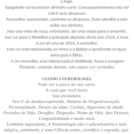
o fogo.
Apagando vai acontecer, dinheiro curto. Consequentemente não vai 
cobrir suas despesas.
Aconselho: economizar, controlar as despesas, fazer planilha e não 
exibir seu dinheiro.
Não seja mão de vaca, entretanto, ter uma visão para o amanhã.
Sua cor para o Réveillon e principais decisões deste ano 2026, é rosa.
A cor do ano de 2026, é vermelha.
Esta cor está relacionada ao Amor e a Beleza e aprofunda os laços 
entre pais e filhos.
A cor vermelha, está relacionada à vitalidade, força e coragem
Portanto, estando doente, não usara cor vermelha.
USANDO A NUMEROLOGIA:
Pode ver a placa do seu carro.
A casa que você mora.
Sua assinatura.
Seu nº de destino/expressão. Número de Origem/vocação. 
Personalidade. Desejo da alma. Caráter, Algarismo de Idade. 
Períodos de Vida. Desafios. Diapasão. Nome de Vida. Ano Pessoal. 
Compatibilidade e muito mais.
Lembrete importante; A Numerologia não é adivinhatória e nem 
mágica, entretanto, é uma Ciência exata, científica e sagrada, que 