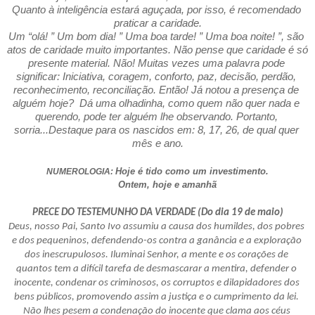
Quanto à inteligência estará aguçada, por isso, é recomendado 
praticar a caridade.
Um “olá! ” Um bom dia! ” Uma boa tarde! ” Uma boa noite! ”, são 
atos de caridade muito importantes. Não pense que caridade é só 
presente material. Não! Muitas vezes uma palavra pode 
significar: Iniciativa, coragem, conforto, paz, decisão, perdão, 
reconhecimento, reconciliação. Então! Já notou a presença de 
alguém hoje?  Dá uma olhadinha, como quem não quer nada e 
querendo, pode ter alguém lhe observando. Portanto, 
sorria...Destaque para os nascidos em: 8, 17, 26, de qual quer 
mês e ano.
Hoje é tido como um investimento.
NUMEROLOGIA: 
       Ontem, hoje e amanhã
PRECE DO TESTEMUNHO DA VERDADE (Do dia 19 de maio)
Deus, nosso Pai, Santo Ivo assumiu a causa dos humildes, dos pobres 
e dos pequeninos, defendendo-os contra a ganância e a exploração 
dos inescrupulosos. Iluminai Senhor, a mente e os corações de 
quantos tem a difícil tarefa de desmascarar a mentira, defender o 
inocente, condenar os criminosos, os corruptos e dilapidadores dos 
bens públicos, promovendo assim a justiça e o cumprimento da lei. 
Não lhes pesem a condenação do inocente que clama aos céus 