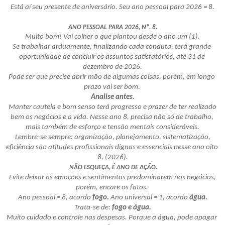
Está aí seu presente de aniversário. Seu ano pessoal para 2026 = 8.
ANO PESSOAL PARA 2026, Nº. 8.
 Muito bom! Vai colher o que plantou desde o ano um (1). 
Se trabalhar arduamente, finalizando cada conduta, terá grande 
oportunidade de concluir os assuntos satisfatórios, até 31 de 
dezembro de 2026.
Pode ser que precise abrir mão de algumas coisas, porém, em longo 
prazo vai ser bom. 
Analise antes.
 Manter cautela e bom senso terá progresso e prazer de ter realizado 
bem os negócios e a vida. Nesse ano 8, precisa não só de trabalho, 
mais também de esforço e tensão mentais consideráveis.
 Lembre-se sempre: organização, planejamento, sistematização, 
eficiência são atitudes profissionais dignas e essenciais nesse ano oito 
8, (2026).
NÃO ESQUEÇA, É ANO DE AÇÃO.
 Evite deixar as emoções e sentimentos predominarem nos negócios, 
porém, encare os fatos. 
Ano pessoal = 8, acordo 
fogo.
 Ano universal = 1, acordo 
água.
Trata-se de: 
fogo e água.
Muito cuidado e controle nas despesas. Porque a água, pode apagar 