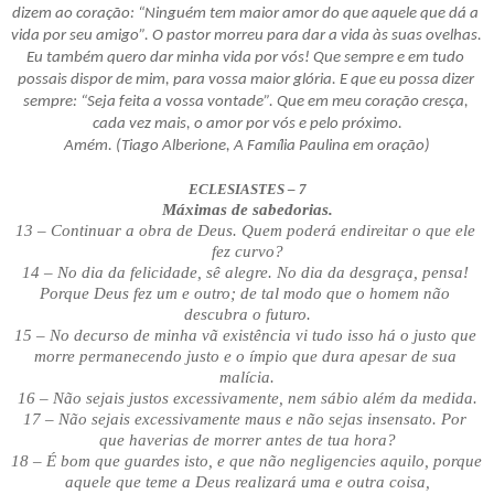
dizem ao coração: “Ninguém tem maior amor do que aquele que dá a 
vida por seu amigo”. O pastor morreu para dar a vida às suas ovelhas. 
Eu também quero dar minha vida por vós! Que sempre e em tudo 
possais dispor de mim, para vossa maior glória. E que eu possa dizer 
sempre: “Seja feita a vossa vontade”. Que em meu coração cresça, 
cada vez mais, o amor por vós e pelo próximo.
Amém. (Tiago Alberione, A Família Paulina em oração)
ECLESIASTES – 7
Máximas de sabedorias.
13 – Continuar a obra de Deus. Quem poderá endireitar o que ele 
fez curvo?
14 – No dia da felicidade, sê alegre. No dia da desgraça, pensa! 
Porque Deus fez um e outro; de tal modo que o homem não 
descubra o futuro.
15 – No decurso de minha vã existência vi tudo isso há o justo que 
morre permanecendo justo e o ímpio que dura apesar de sua 
malícia.
16 – Não sejais justos excessivamente, nem sábio além da medida.
17 – Não sejais excessivamente maus e não sejas insensato. Por 
que haverias de morrer antes de tua hora?
18 – É bom que guardes isto, e que não negligencies aquilo, porque 
aquele que teme a Deus realizará uma e outra coisa,