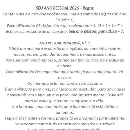
SEU ANO PESSOAL 2026 – Regra:
Somar o dia e o mês que você nasceu, mais a soma dos dígitos do ano 
(2026 = 1).
Exemplificando: 05 de janeiro + ano calendário = 1. (5 + 1 + 1 = 7 = 
Está aí seu presente de aniversário. 
Seu ano pessoal para 2026 = 7.
ANO PESSOAL PARA 2026, Nº. 7.
Não é um ano para expansão de negócios ou para iniciar coisas 
novas, porém, para dar toques finais no que iniciou antes.
 Pode ser bom ano financeiro, se não se atirar ou ficar ao encalço do 
dinheiro.
Exemplificando: Desempenhar uma tarefa já pensando quanto irá 
receber.
Ou mesmo gastar por conta, será péssimo.
 É uma vibração para a especialização, para estudar, para atividades 
intelectuais, em suma um ano para uma limpeza mental, (vale até 
para pessoas que tentam complicar sua vida. 
Um bom dia, uma boa tarde, uma boa noite, já está de bom 
tamanho.)
 Fique a sós medite e forme o propósito de progredir espiritualmente. 
Se raciocinar sobre tudo e tratar com maneira ou atitude 