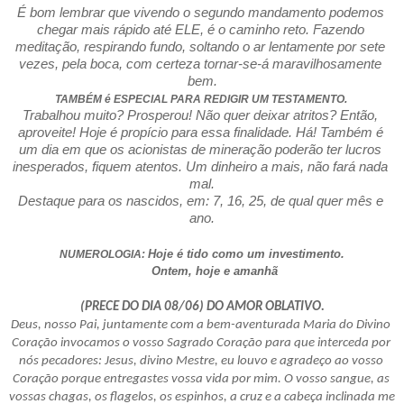
É bom lembrar que vivendo o segundo mandamento podemos 
chegar mais rápido até ELE, é o caminho reto. Fazendo 
meditação, respirando fundo, soltando o ar lentamente por sete 
vezes, pela boca, com certeza tornar-se-á maravilhosamente 
bem.
TAMBÉM é ESPECIAL PARA REDIGIR UM TESTAMENTO. 
Trabalhou muito? Prosperou! Não quer deixar atritos? Então, 
aproveite! Hoje é propício para essa finalidade. Há! Também é 
um dia em que os acionistas de mineração poderão ter lucros 
inesperados, fiquem atentos. Um dinheiro a mais, não fará nada 
mal.
Destaque para os nascidos, em: 7, 16, 25, de qual quer mês e 
ano.
Hoje é tido como um investimento.
NUMEROLOGIA: 
       Ontem, hoje e amanhã
(PRECE DO DIA 08/06) DO AMOR OBLATIVO.
Deus, nosso Pai, juntamente com a bem-aventurada Maria do Divino 
Coração invocamos o vosso Sagrado Coração para que interceda por 
nós pecadores: Jesus, divino Mestre, eu louvo e agradeço ao vosso 
Coração porque entregastes vossa vida por mim. O vosso sangue, as 
vossas chagas, os flagelos, os espinhos, a cruz e a cabeça inclinada me 