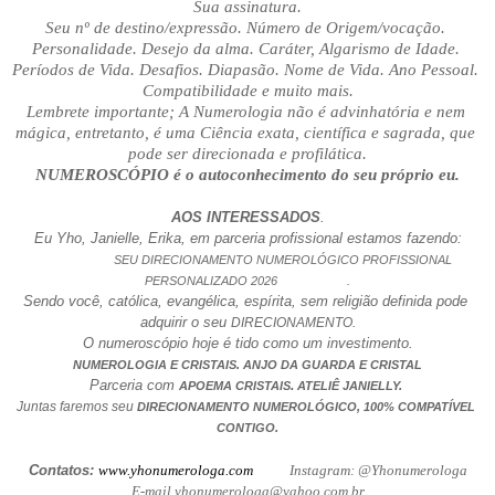
Sua assinatura.
Seu nº de destino/expressão. Número de Origem/vocação. 
Personalidade. Desejo da alma. Caráter, Algarismo de Idade. 
Períodos de Vida. Desafios. Diapasão. Nome de Vida. Ano Pessoal. 
Compatibilidade e muito mais.
Lembrete importante; A Numerologia não é advinhatória e nem 
mágica, entretanto, é uma Ciência exata, científica e sagrada, que 
pode ser direcionada e profilática.
NUMEROSCÓPIO é o autoconhecimento do seu próprio eu.
AOS INTERESSADOS
.
Eu Yho, Janielle, Erika, em parceria profissional estamos fazendo:
                      SEU DIRECIONAMENTO NUMEROLÓGICO PROFISSIONAL 
PERSONALIZADO 2026                     .
Sendo você, católica, evangélica, espírita, sem religião definida pode 
adquirir o seu 
DIRECIONAMENTO.
O numeroscópio hoje é tido como um investimento.
NUMEROLOGIA E CRISTAIS. ANJO DA GUARDA E CRISTAL
Parceria com 
.
APOEMA CRISTAIS
 ATELIÊ JANIELLY. 
Juntas faremos seu 
DIRECIONAMENTO NUMEROLÓGICO, 100% COMPATÍVEL 
CONTIGO.
Contatos: 
www.yhonumerologa.com
           Instagram: @Yhonumerologa
E-mail yhonumerologa@yahoo.com.br