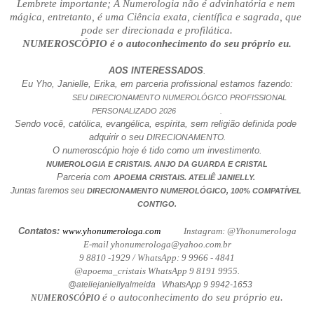
Lembrete importante; A Numerologia não é advinhatória e nem 
mágica, entretanto, é uma Ciência exata, científica e sagrada, que 
pode ser direcionada e profilática.
NUMEROSCÓPIO é o autoconhecimento do seu próprio eu.
AOS INTERESSADOS
.
Eu Yho, Janielle, Erika, em parceria profissional estamos fazendo:
                      SEU DIRECIONAMENTO NUMEROLÓGICO PROFISSIONAL 
PERSONALIZADO 2026                     .
Sendo você, católica, evangélica, espírita, sem religião definida pode 
adquirir o seu 
DIRECIONAMENTO.
O numeroscópio hoje é tido como um investimento.
NUMEROLOGIA E CRISTAIS. ANJO DA GUARDA E CRISTAL
Parceria com 
.
APOEMA CRISTAIS
 ATELIÊ JANIELLY. 
Juntas faremos seu 
DIRECIONAMENTO NUMEROLÓGICO, 100% COMPATÍVEL 
CONTIGO.
Contatos: 
www.yhonumerologa.com
           Instagram: @Yhonumerologa
E-mail yhonumerologa@yahoo.com.br
9 8810 -1929 / WhatsApp: 9 9966 - 4841
@apoema_cristais WhatsApp 9 8191 9955.
@ateliejaniellyalmeida   WhatsApp 9 9942-1653
é o autoconhecimento do seu próprio eu.
NUMEROSCÓPIO 