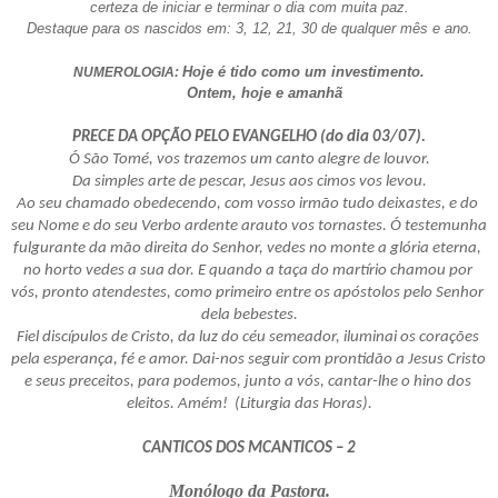
certeza de iniciar e terminar o dia com muita paz.
 Destaque para os nascidos em: 3, 12, 21, 30 de qualquer mês e ano. 
Hoje é tido como um investimento.
NUMEROLOGIA: 
       Ontem, hoje e amanhã
PRECE DA OPÇÃO PELO EVANGELHO (do dia 03/07).
Ó São Tomé, vos trazemos um canto alegre de louvor.
Da simples arte de pescar, Jesus aos cimos vos levou.
Ao seu chamado obedecendo, com vosso irmão tudo deixastes, e do 
seu Nome e do seu Verbo ardente arauto vos tornastes. Ó testemunha 
fulgurante da mão direita do Senhor, vedes no monte a glória eterna, 
no horto vedes a sua dor. E quando a taça do martírio chamou por 
vós, pronto atendestes, como primeiro entre os apóstolos pelo Senhor 
dela bebestes.
Fiel discípulos de Cristo, da luz do céu semeador, iluminai os corações 
pela esperança, fé e amor. Dai-nos seguir com prontidão a Jesus Cristo 
e seus preceitos, para podemos, junto a vós, cantar-lhe o hino dos 
eleitos. Amém!  (Liturgia das Horas).
CANTICOS DOS MCANTICOS – 2
Monólogo da Pastora.