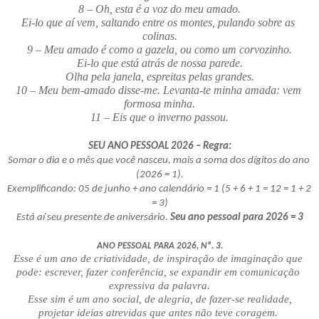
8 – Oh, esta é a voz do meu amado.
Ei-lo que aí vem, saltando entre os montes, pulando sobre as 
colinas.
9 – Meu amado é como a gazela, ou como um corvozinho.
Ei-lo que está atrás de nossa parede.
Olha pela janela, espreitas pelas grandes.
10 – Meu bem-amado disse-me. Levanta-te minha amada: vem 
formosa minha.
11 – Eis que o inverno passou.
SEU ANO PESSOAL 2026 – Regra:
Somar o dia e o mês que você nasceu, mais a soma dos dígitos do ano 
(2026 = 1).
Exemplificando: 05 de junho + ano calendário = 1 (5 + 6 + 1 = 12 = 1 + 2 
= 3)
Está aí seu presente de aniversário. 
Seu ano pessoal para 2026 = 3
ANO PESSOAL PARA 2026, Nº. 3.
Esse é um ano de criatividade, de inspiração de imaginação que 
pode: escrever, fazer conferência, se expandir em comunicação 
expressiva da palavra.
 Esse sim é um ano social, de alegria, de fazer-se realidade, 
projetar ideias atrevidas que antes não teve coragem. 