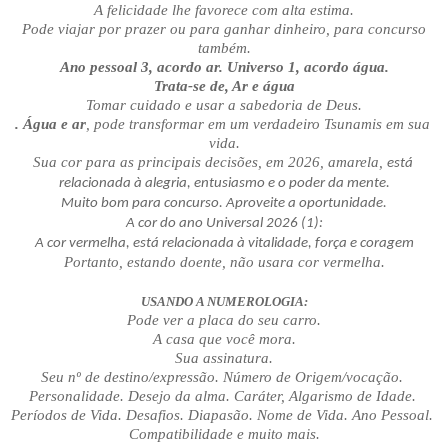
A felicidade lhe favorece com alta estima.
 Pode viajar por prazer ou para ganhar dinheiro, para concurso 
também.
Ano pessoal 3, acordo ar. Universo 1, acordo água.
Trata-se de, Ar e água
Tomar cuidado e usar a sabedoria de Deus.
. Água e ar
, pode transformar em um verdadeiro Tsunamis em sua 
vida.
Sua cor para as principais decisões, em 2026, amarela, 
está 
relacionada à alegria, entusiasmo e o poder da mente.
Muito bom para concurso. Aproveite a oportunidade.
A cor do ano Universal 2026 (1):
A cor vermelha, está relacionada à vitalidade, força e coragem
Portanto, estando doente, não usara cor vermelha.
USANDO A NUMEROLOGIA:
Pode ver a placa do seu carro.
A casa que você mora.
Sua assinatura.
Seu nº de destino/expressão. Número de Origem/vocação. 
Personalidade. Desejo da alma. Caráter, Algarismo de Idade. 
Períodos de Vida. Desafios. Diapasão. Nome de Vida. Ano Pessoal. 
Compatibilidade e muito mais.